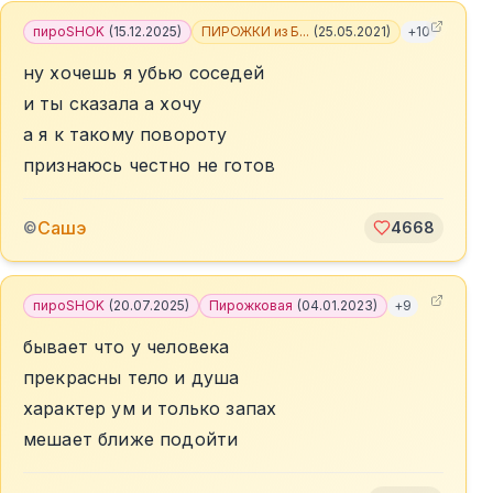
пироSHOK
(
15.12.2025
)
ПИРОЖКИ из Б...
(
25.05.2021
)
+
10
ну хочешь я убью соседей
и ты сказала а хочу
а я к такому повороту
признаюсь честно не готов
Сашэ
©
4668
пироSHOK
(
20.07.2025
)
Пирожковая
(
04.01.2023
)
+
9
бывает что у человека
прекрасны тело и душа
характер ум и только запах
мешает ближе подойти