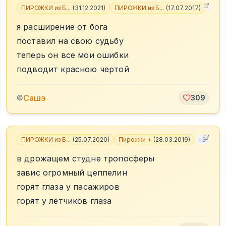
ПИРОЖКИ из Б...
(
31.12.2021
)
ПИРОЖКИ из Б...
(
17.07.2017
)
+
3
я расширение от бога
поставил на свою судьбу
теперь он все мои ошибки
подводит красною чертой
Сашэ
©
309
ПИРОЖКИ из Б...
(
25.07.2020
)
Пирожки +
(
28.03.2019
)
+
3
в дрожащем студне тропосферы
завис огромный цеппелин
горят глаза у пасажиров
горят у лётчиков глаза