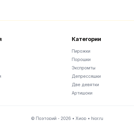
я
Категории
Пирожки
Порошки
Экспромты
и
Депрессяшки
Две девятки
Артишоки
© Поэторий -
2026
•
Хиор
•
hior.ru
Сделано с любовью к малым поэтическим формам