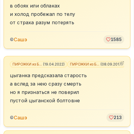
в обоях или облаках
и холод пробежал по телу
от страха разум потерять
Сашэ
©
1585
ПИРОЖКИ из Б...
(
19.04.2022
)
ПИРОЖКИ из Б...
(
08.09.2017
)
+
1
цыганка предсказала старость
а вслед за нею сразу смерть
но я признаться не поверил
пустой цыганской болтовне
Сашэ
©
213