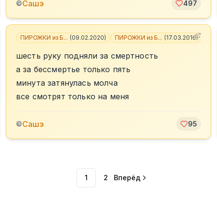
Сашэ
©
497
ПИРОЖКИ из Б...
(
09.02.2020
)
ПИРОЖКИ из Б...
(
17.03.2016
)
шесть руку подняли за смертность
а за бессмертье только пять
минута затянулась молча
все смотрят только на меня
Сашэ
©
95
1
2
Вперёд