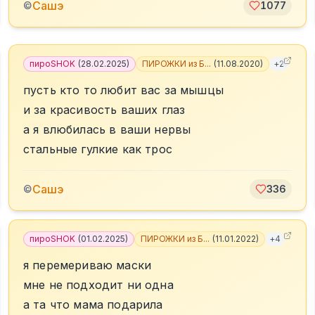
Сашэ
©
1077
пироSHOK
(
28.02.2025
)
ПИРОЖКИ из Б...
(
11.08.2020
)
+
2
пусть кто то любит вас за мышцы
и за красивость ваших глаз
а я влюбилась в ваши нервы
стальные гулкие как трос
Сашэ
©
336
пироSHOK
(
01.02.2025
)
ПИРОЖКИ из Б...
(
11.01.2022
)
+
4
я перемериваю маски
мне не подходит ни одна
а та что мама подарила