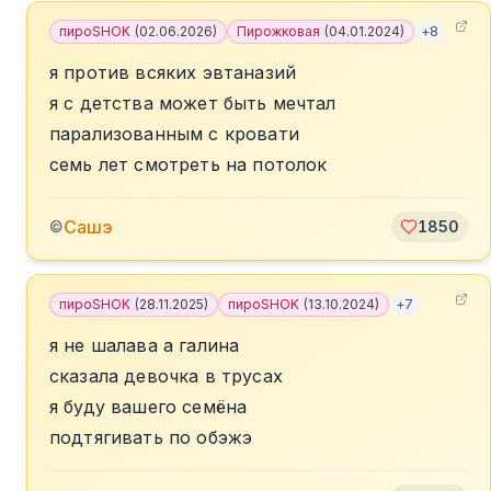
пироSHOK
(
02.06.2026
)
Пирожковая
(
04.01.2024
)
+
8
я против всяких эвтаназий
я с детства может быть мечтал
парализованным с кровати
семь лет смотреть на потолок
Сашэ
©
1850
пироSHOK
(
28.11.2025
)
пироSHOK
(
13.10.2024
)
+
7
я не шалава а галина
сказала девочка в трусах
я буду вашего семёна
подтягивать по обэжэ