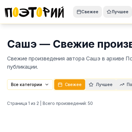
Свежее
Лучшее
Сашэ — Свежие произ
Свежие произведения автора Сашэ в архиве По
публикации.
Все категории
Свежее
Лучшее
По
Страница
1
из
2
| Всего произведений:
50