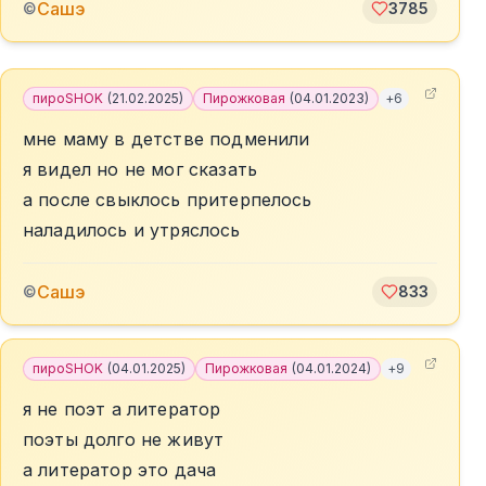
Сашэ
©
3785
пироSHOK
(
21.02.2025
)
Пирожковая
(
04.01.2023
)
+
6
мне маму в детстве подменили
я видел но не мог сказать
а после свыклось притерпелось
наладилось и утряслось
Сашэ
©
833
пироSHOK
(
04.01.2025
)
Пирожковая
(
04.01.2024
)
+
9
я не поэт а литератор
поэты долго не живут
а литератор это дача