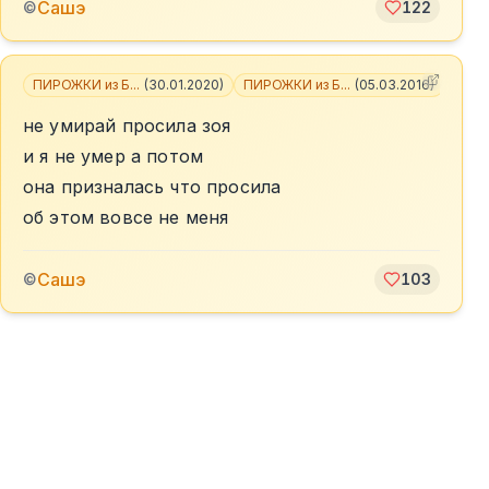
Сашэ
©
122
ПИРОЖКИ из Б...
(
30.01.2020
)
ПИРОЖКИ из Б...
(
05.03.2016
)
не умирай просила зоя
и я не умер а потом
она призналась что просила
об этом вовсе не меня
Сашэ
©
103