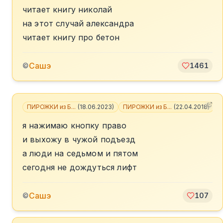
читает книгу николай
на этот случай александра
читает книгу про бетон
Сашэ
©
1461
ПИРОЖКИ из Б...
(
18.06.2023
)
ПИРОЖКИ из Б...
(
22.04.2018
)
я нажимаю кнопку право
и выхожу в чужой подъезд
а люди на седьмом и пятом
сегодня не дождуться лифт
Сашэ
©
107