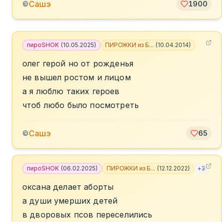
Сашэ
©
1900
пироSHOK
(
10.05.2025
)
ПИРОЖКИ из Б...
(
10.04.2014
)
олег герой но от рожденья
не вышел ростом и лицом
а я люблю таких героев
чтоб любо было посмотреть
Сашэ
©
65
пироSHOK
(
06.02.2025
)
ПИРОЖКИ из Б...
(
12.12.2022
)
+
3
оксана делает аборты
а души умерших детей
в дворовых псов переселились