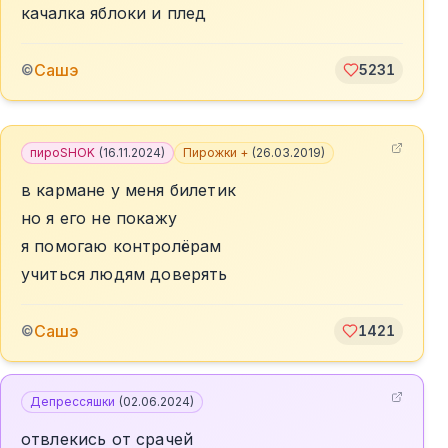
качалка яблоки и плед
Сашэ
©
5231
пироSHOK
(
16.11.2024
)
Пирожки +
(
26.03.2019
)
в кармане у меня билетик
но я его не покажу
я помогаю контролёрам
учиться людям доверять
Сашэ
©
1421
Депрессяшки
(
02.06.2024
)
отвлекись от срачей