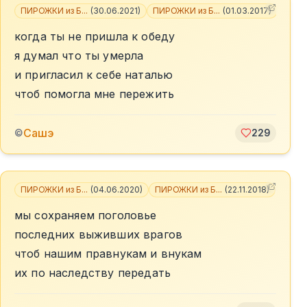
ПИРОЖКИ из Б...
(
30.06.2021
)
ПИРОЖКИ из Б...
(
01.03.2017
)
+
1
когда ты не пришла к обеду
я думал что ты умерла
и пригласил к себе наталью
чтоб помогла мне пережить
Сашэ
©
229
ПИРОЖКИ из Б...
(
04.06.2020
)
ПИРОЖКИ из Б...
(
22.11.2018
)
+
1
мы сохраняем поголовье
последних выживших врагов
чтоб нашим правнукам и внукам
их по наследству передать