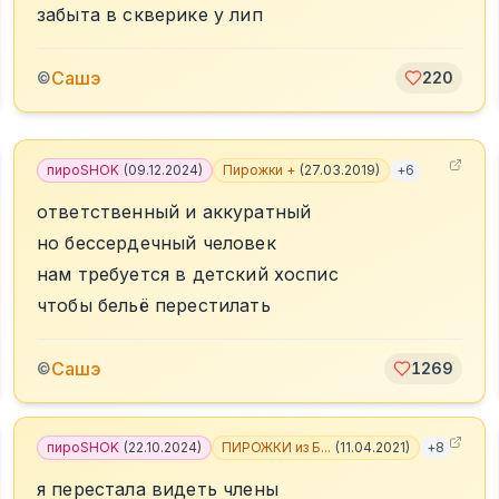
забыта в скверике у лип
Сашэ
©
220
пироSHOK
(
09.12.2024
)
Пирожки +
(
27.03.2019
)
+
6
ответственный и аккуратный
но бессердечный человек
нам требуется в детский хоспис
чтобы бельё перестилать
Сашэ
©
1269
пироSHOK
(
22.10.2024
)
ПИРОЖКИ из Б...
(
11.04.2021
)
+
8
я перестала видеть члены