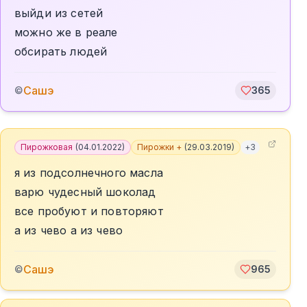
выйди из сетей
можно же в реале
обсирать людей
Сашэ
©
365
Пирожковая
(
04.01.2022
)
Пирожки +
(
29.03.2019
)
+
3
я из подсолнечного масла
варю чудесный шоколад
все пробуют и повторяют
а из чево а из чево
Сашэ
©
965