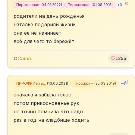
Пирожковая
(
04.01.2022
)
Пирожковая
(
01.08.2015
)
+
3
родители на день рожденья
наталье подарили жизнь
она её не начинает
всё для чего то бережёт
Сашэ
©
1255
ПИРОЖКИ из Б...
(
13.06.2021
)
Пирожки +
(
25.03.2019
)
+
4
сначала я забыла голос
потом прикосновенье рук
но точно помнила что надо
раз в год на кладбище ходить