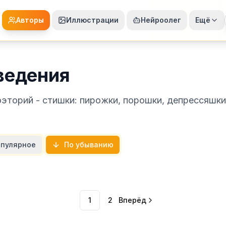
Авторы
Иллюстрации
Нейроолег
Ещё
ведения
эторий - стишки: пирожки, порошки, депрессяшки
пулярное
По убыванию
1
2
Вперёд