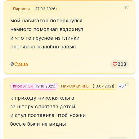
Пирожки +
(
17.03.2026
)
мой навигатор поперхнулся
немного помолчал вздохнул
и что то грусное из глинки
протяжно жалобно завыл
Сашэ
©
203
пироSHOK
(
19.10.2025
)
ПИРОЖКИ из Б...
(
13.07.2021
)
+
6
к приходу николая ольга
за штору спрятала детей
и стул поставила чтоб ножки
босые были не видны