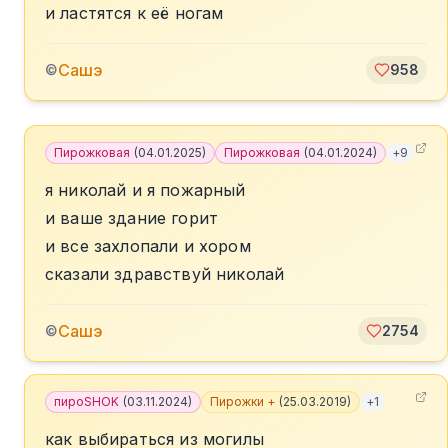
и ластятся к её ногам
Сашэ
©
958
Пирожковая
(
04.01.2025
)
Пирожковая
(
04.01.2024
)
+
9
я николай и я пожарный
и ваше здание горит
и все захлопали и хором
сказали здравствуй николай
Сашэ
©
2754
пироSHOK
(
03.11.2024
)
Пирожки +
(
25.03.2019
)
+
1
как выбираться из могилы