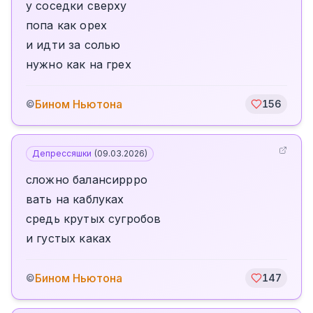
у соседки сверху
попа как орех
и идти за солью
нужно как на грех
Бином Ньютона
©
156
Депрессяшки
(
09.03.2026
)
сложно балансиррро
вать на каблуках
средь крутых сугробов
и густых каках
Бином Ньютона
©
147