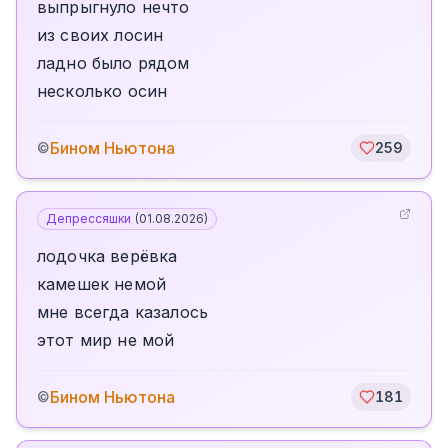
выпрыгнуло нечто
из своих лосин
ладно было рядом
несколько осин
Бином Ньютона
©
259
Депрессяшки
(
01.08.2026
)
лодочка верёвка
камешек немой
мне всегда казалось
этот мир не мой
Бином Ньютона
©
181