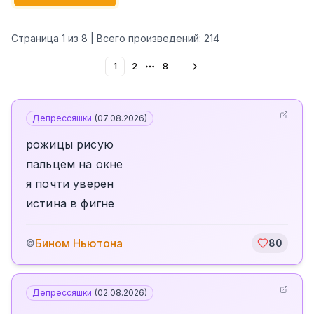
Страница
1
из
8
| Всего произведений:
214
1
2
8
More pages
Депрессяшки
(
07.08.2026
)
рожицы рисую
пальцем на окне
я почти уверен
истина в фигне
Бином Ньютона
©
80
Депрессяшки
(
02.08.2026
)