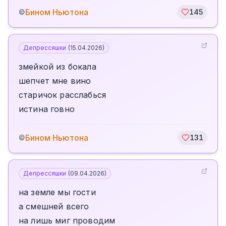
Бином Ньютона
©
145
Депрессяшки
(
15.04.2026
)
змейкой из бокала
шепчет мне вино
старичок расслабься
истина говно
Бином Ньютона
©
131
Депрессяшки
(
09.04.2026
)
на земле мы гости
а смешней всего
на лишь миг проводим