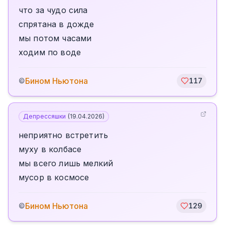
что за чудо сила
спрятана в дожде
мы потом часами
ходим по воде
Бином Ньютона
©
117
Депрессяшки
(
19.04.2026
)
неприятно встретить
муху в колбасе
мы всего лишь мелкий
мусор в космосе
Бином Ньютона
©
129