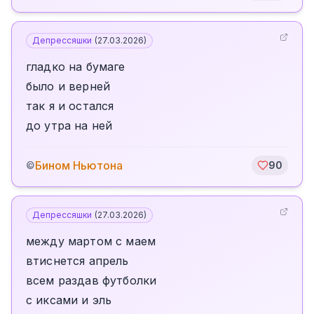
Депрессяшки
(
27.03.2026
)
гладко на бумаге
было и верней
так я и остался
до утра на ней
Бином Ньютона
©
90
Депрессяшки
(
27.03.2026
)
между мартом с маем
втиснется апрель
всем раздав футболки
с иксами и эль