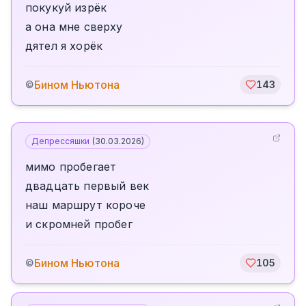
покукуй изрёк
а она мне сверху
дятел я хорёк
Бином Ньютона
©
143
Депрессяшки
(
30.03.2026
)
мимо пробегает
двадцать первый век
наш маршрут короче
и скромней пробег
Бином Ньютона
©
105