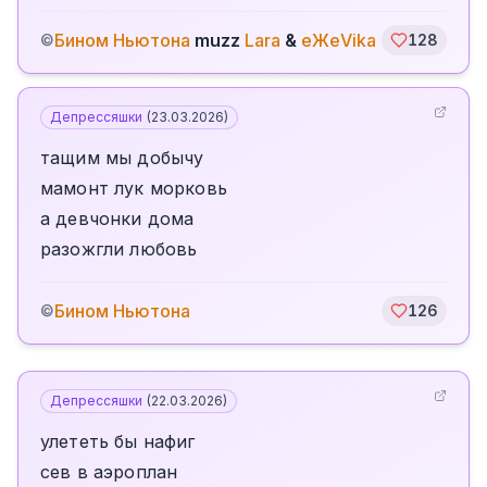
Бином Ньютона
muzz
Lara
&
еЖеVika
©
128
Депрессяшки
(
23.03.2026
)
тащим мы добычу
мамонт лук морковь
а девчонки дома
разожгли любовь
Бином Ньютона
©
126
Депрессяшки
(
22.03.2026
)
улететь бы нафиг
сев в аэроплан