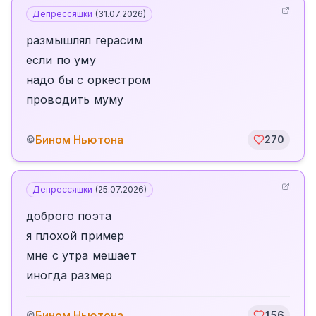
Депрессяшки
(
31.07.2026
)
размышлял герасим
если по уму
надо бы с оркестром
проводить муму
Бином Ньютона
©
270
Депрессяшки
(
25.07.2026
)
доброго поэта
я плохой пример
мне с утра мешает
иногда размер
Бином Ньютона
©
156