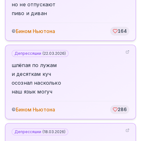
но не отпускают
пиво и диван
Бином Ньютона
©
164
Депрессяшки
(
22.03.2026
)
шлёпая по лужам
и десяткам куч
осознал насколько
наш язык могуч
Бином Ньютона
©
286
Депрессяшки
(
18.03.2026
)