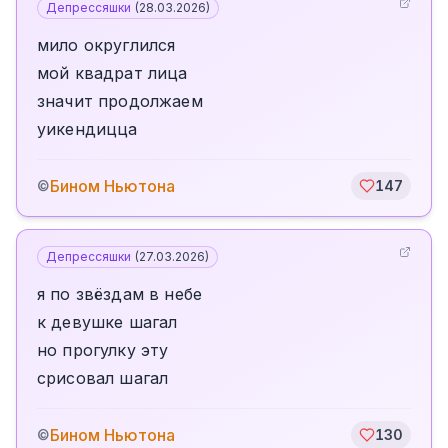
Депрессяшки
(
28.03.2026
)
мило округлился
мой квадрат лица
значит продолжаем
уикендицца
Бином Ньютона
©
147
Депрессяшки
(
27.03.2026
)
я по звёздам в небе
к девушке шагал
но прогулку эту
срисовал шагал
Бином Ньютона
©
130