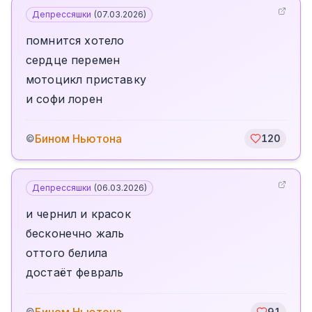
Депрессяшки
(
07.03.2026
)
помнится хотело
сердце перемен
мотоцикл приставку
и софи лорен
Бином Ньютона
©
120
Депрессяшки
(
06.03.2026
)
и чернил и красок
бесконечно жаль
оттого белила
достаёт февраль
©
91