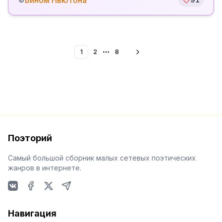
Бином Ньютона
1
2
8
More pages
Поэторий
Самый большой сборник малых сетевых поэтических
жанров в интернете.
VKontakte
Facebook
X
Telegram
Навигация