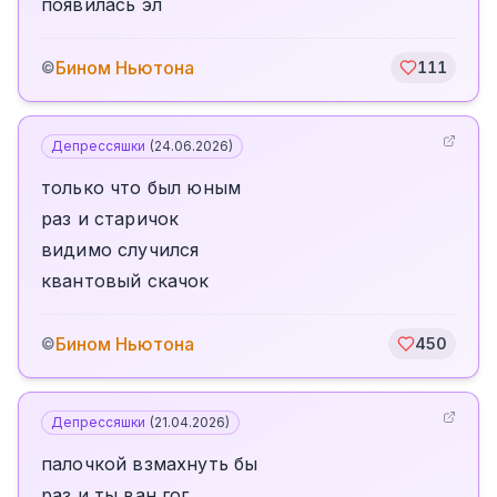
появилась эл
Бином Ньютона
©
111
Депрессяшки
(
24.06.2026
)
только что был юным
раз и старичок
видимо случился
квантовый скачок
Бином Ньютона
©
450
Депрессяшки
(
21.04.2026
)
палочкой взмахнуть бы
раз и ты ван гог