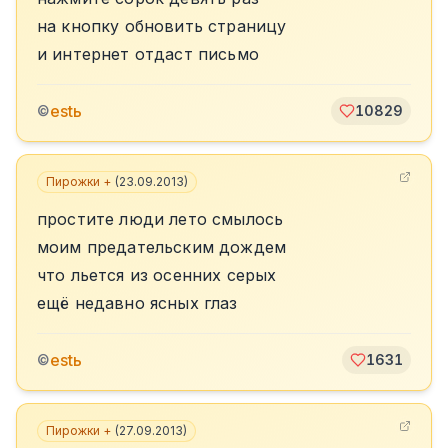
на кнопку обновить страницу
и интернет отдаст письмо
estь
©
10829
Пирожки +
(
23.09.2013
)
простите люди лето смылось
моим предательским дождем
что льется из осенних серых
ещё недавно ясных глаз
estь
©
1631
Пирожки +
(
27.09.2013
)