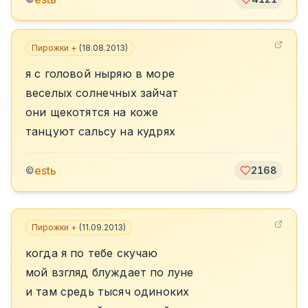
Пирожки +
(
18.08.2013
)
я с головой ныряю в море
веселых солнечных зайчат
они щекотятся на коже
танцуют сальсу на кудрях
estь
©
2168
Пирожки +
(
11.09.2013
)
когда я по тебе скучаю
мой взгляд блуждает по луне
и там средь тысяч одиноких