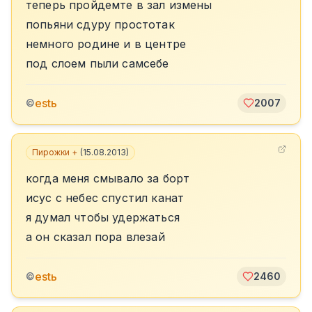
теперь пройдемте в зал измены
попьяни сдуру простотак
немного родине и в центре
под слоем пыли самсебе
estь
©
2007
Пирожки +
(
15.08.2013
)
когда меня смывало за борт
исус с небес спустил канат
я думал чтобы удержаться
а он сказал пора влезай
estь
©
2460