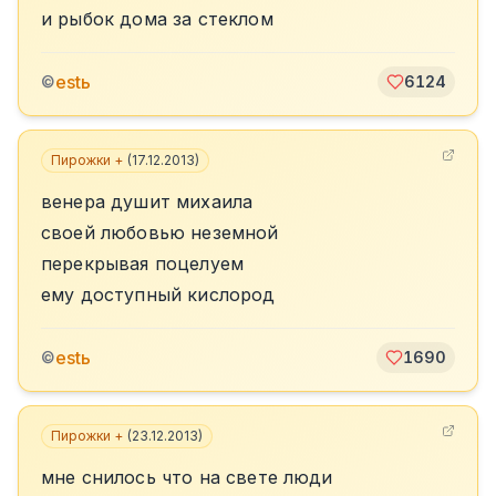
и рыбок дома за стеклом
estь
©
6124
Пирожки +
(
17.12.2013
)
венера душит михаила
своей любовью неземной
перекрывая поцелуем
ему доступный кислород
estь
©
1690
Пирожки +
(
23.12.2013
)
мне снилось что на свете люди