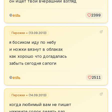
он ищет твой вчерашний взгляд
estь
©
2399
Пирожки +
(
13.09.2013
)
я босиком иду по небу
и ножки вязнут в облаках
как хорошо что догадалась
забыть сегодня сапоги
estь
©
2511
Пирожки +
(
14.09.2013
)
когда любимый вам не пишет
нажмите сорок девять раз