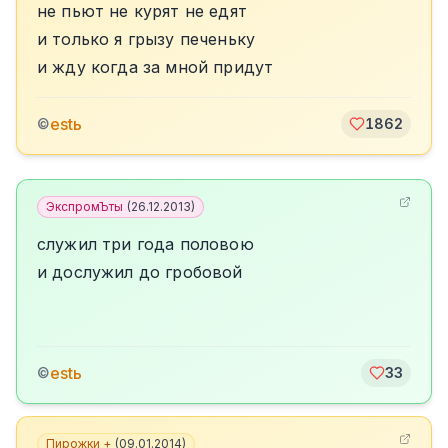
не пьют не курят не едят
и только я грызу печеньку
и жду когда за мной придут
estь
©
1862
ЭкспромЪты
(
26.12.2013
)
служил три года половою
и дослужил до гробовой
estь
©
33
Пирожки +
(
09.01.2014
)