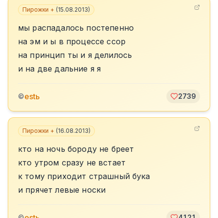
Пирожки +
(
15.08.2013
)
мы распадалось постепенно
на эм и ы в процессе ссор
на принцип ты и я делилось
и на две дальние я я
estь
©
2739
Пирожки +
(
16.08.2013
)
кто на ночь бороду не бреет
кто утром сразу не встает
к тому приходит страшный бука
и прячет левые носки
estь
©
4121