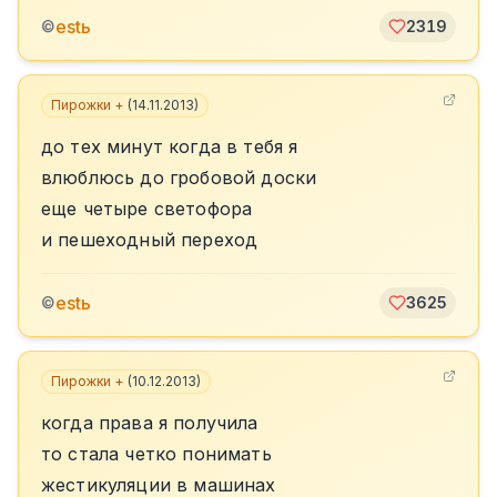
estь
©
2319
Пирожки +
(
14.11.2013
)
до тех минут когда в тебя я
влюблюсь до гробовой доски
еще четыре светофора
и пешеходный переход
estь
©
3625
Пирожки +
(
10.12.2013
)
когда права я получила
то стала четко понимать
жестикуляции в машинах