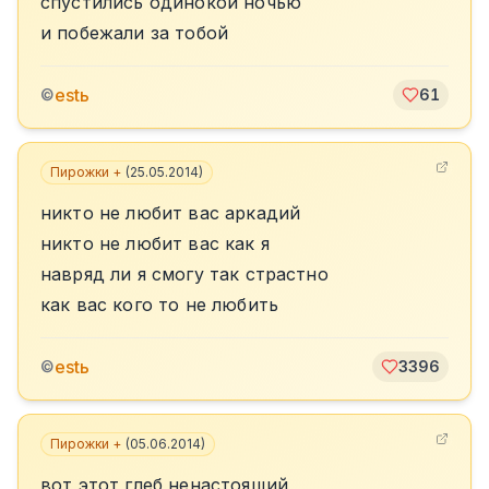
спустились одинокой ночью
и побежали за тобой
estь
©
61
Пирожки +
(
25.05.2014
)
никто не любит вас аркадий
никто не любит вас как я
навряд ли я смогу так страстно
как вас кого то не любить
estь
©
3396
Пирожки +
(
05.06.2014
)
вот этот глеб ненастоящий