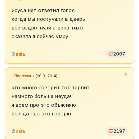
исуса нет ответил голос
когда мы постучали в дверь
все вздрогнули а вера тихо
сказала я сейчас умру
estь
©
2007
Пирожки +
(
20.01.2014
)
кто много говорит тот терпит
намного больше неудач
я всем про это объясняю
всегда про это говорю
estь
©
2197