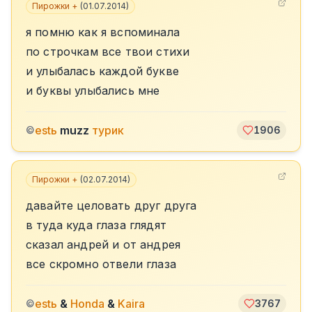
Пирожки +
(
01.07.2014
)
я помню как я вспоминала
по строчкам все твои стихи
и улыбалась каждой букве
и буквы улыбались мне
estь
muzz
турик
©
1906
Пирожки +
(
02.07.2014
)
давайте целовать друг друга
в туда куда глаза глядят
сказал андрей и от андрея
все скромно отвели глаза
estь
&
Honda
&
Kaira
©
3767