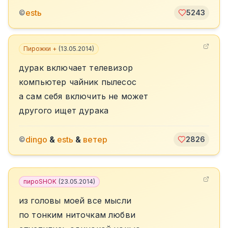
estь
©
5243
Пирожки +
(
13.05.2014
)
дурак включает телевизор
компьютер чайник пылесос
а сам себя включить не может
другого ищет дурака
dingo
&
estь
&
ветер
©
2826
пироSHOK
(
23.05.2014
)
из головы моей все мысли
по тонким ниточкам любви