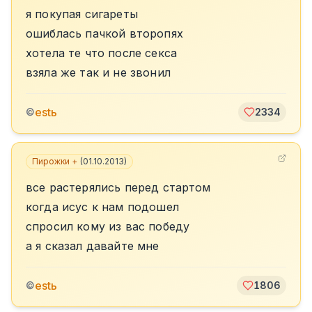
я покупая сигареты
ошиблась пачкой второпях
хотела те что после секса
взяла же так и не звонил
estь
©
2334
Пирожки +
(
01.10.2013
)
все растерялись перед стартом
когда исус к нам подошел
спросил кому из вас победу
а я сказал давайте мне
estь
©
1806