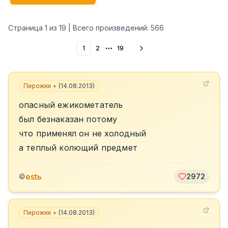
Страница
1
из
19
| Всего произведений:
566
1
2
19
More pages
Пирожки +
(
14.08.2013
)
опасный ежикометатель
был безнаказан потому
что применял он не холодный
а теплый колющий предмет
estь
©
2972
Пирожки +
(
14.08.2013
)