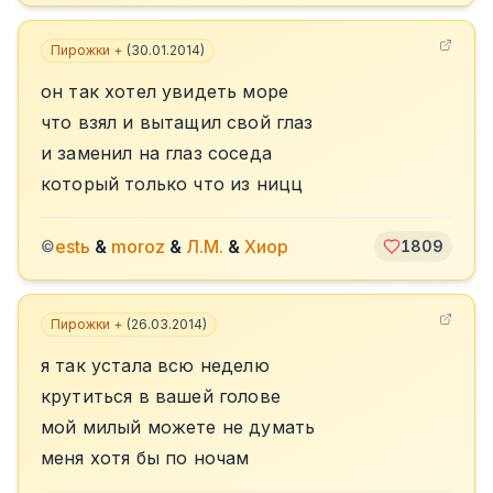
Пирожки +
(
30.01.2014
)
он так хотел увидеть море
что взял и вытащил свой глаз
и заменил на глаз соседа
который только что из ницц
estь
&
moroz
&
Л.М.
&
Хиор
©
1809
Пирожки +
(
26.03.2014
)
я так устала всю неделю
крутиться в вашей голове
мой милый можете не думать
меня хотя бы по ночам