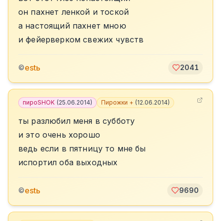
он пахнет ленкой и тоской
а настоящий пахнет мною
и фейерверком свежих чувств
estь
©
2041
пироSHOK
(
25.06.2014
)
Пирожки +
(
12.06.2014
)
ты разлюбил меня в субботу
и это очень хорошо
ведь если в пятницу то мне бы
испортил оба выходных
estь
©
9690