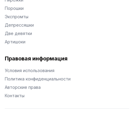
Порошки
Экспромты
Депрессяшки
Две девятки
Артишоки
Правовая информация
Условия использования
Политика конфиденциальности
Авторские права
Контакты
© Поэторий -
2026
•
Хиор
•
hior.ru
Сделано с любовью к малым поэтическим формам