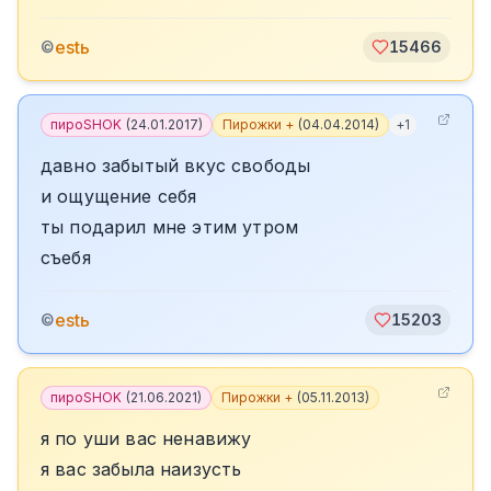
estь
©
15466
пироSHOK
(
24.01.2017
)
Пирожки +
(
04.04.2014
)
+
1
давно забытый вкус свободы
и ощущение себя
ты подарил мне этим утром
съебя
estь
©
15203
пироSHOK
(
21.06.2021
)
Пирожки +
(
05.11.2013
)
я по уши вас ненавижу
я вас забыла наизусть