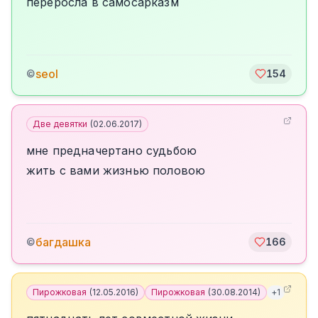
переросла в самосарказм
seol
©
154
Две девятки
(
02.06.2017
)
мне предначертано судьбою
жить с вами жизнью половою
багдашка
©
166
Пирожковая
(
12.05.2016
)
Пирожковая
(
30.08.2014
)
+
1