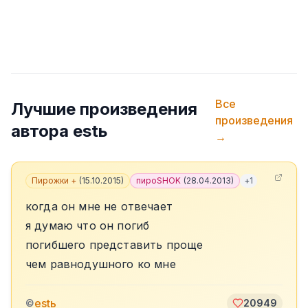
Все
Лучшие произведения
произведения
автора
estь
→
Пирожки +
(
15.10.2015
)
пироSHOK
(
28.04.2013
)
+
1
когда он мне не отвечает
я думаю что он погиб
погибшего представить проще
чем равнодушного ко мне
estь
©
20949