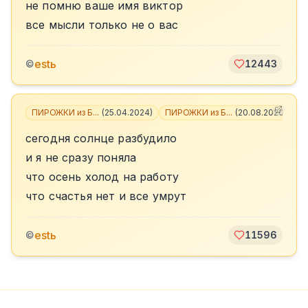
не помню ваше имя виктор
все мысли только не о вас
estь
©
12443
ПИРОЖКИ из Б...
(
25.04.2024
)
ПИРОЖКИ из Б...
(
20.08.2020
)
+
2
сегодня солнце разбудило
и я не сразу поняла
что осень холод на работу
что счастья нет и все умрут
estь
©
11596