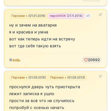
Пирожки +
(
01.01.2016
)
пироSHOK
(
21.11.2014
)
+
1
ну и зачем на аватарке
я и красива и умна
вот как теперь идти на встречу
вот где себя такую взять
estь
©
20692
Пирожки +
(
01.09.2015
)
Пирожки +
(
01.09.2013
)
проснулся дверь чуть приоткрыта
лежит записка я ушло
прости за всё что не случилось
попробуй с осенью начать