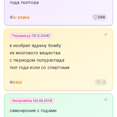
года полтора
o-znake
©
166
Перашки.ру
(
15.12.2008
)
я изобрел ядрену бомбу
из мозгового вещества
с периодом полураспада
пол года если со спиртным
tritol
©
-2
ЭкспромЪты
(
02.06.2013
)
самоирония с годами