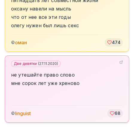
пятнадцать лет совместной жизни
оксану навели на мысль
что от нее все эти годы
олегу нужен был лишь секс
оман
©
474
Две девятки
(
27.11.2020
)
не утешайте право слово
мне сорок лет уже хреново
linguist
©
68