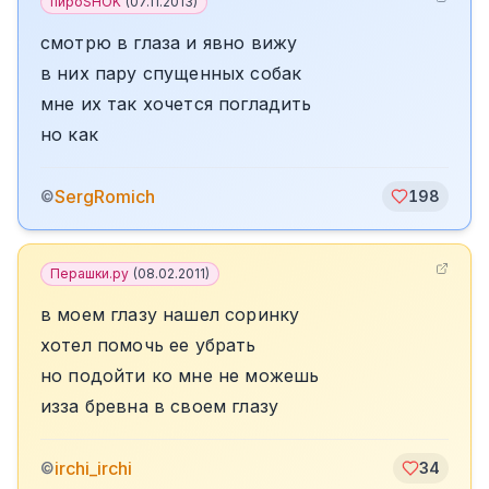
пироSHOK
(
07.11.2013
)
смотрю в глаза и явно вижу
в них пару спущенных собак
мне их так хочется погладить
но как
SergRomich
©
198
Перашки.ру
(
08.02.2011
)
в моем глазу нашел соринку
хотел помочь ее убрать
но подойти ко мне не можешь
изза бревна в своем глазу
irchi_irchi
©
34