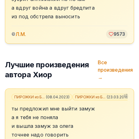
а вдруг война а вдруг бредпита
из под обстрела выносить
Л.М.
©
9573
Все
Лучшие произведения
произведения
автора
Хиор
→
ПИРОЖКИ из Б...
(
08.04.2023
)
ПИРОЖКИ из Б...
(
23.03.2018
)
+
3
ты предложил мне выйти замуж
а я тебя не поняла
и вышла замуж за олега
точнее надо говорить