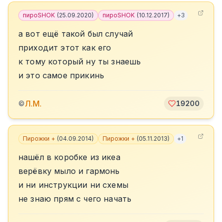
пироSHOK
(
25.09.2020
)
пироSHOK
(
10.12.2017
)
+
3
а вот ещё такой был случай
приходит этот как его
к тому который ну ты знаешь
и это самое прикинь
Л.М.
©
19200
Пирожки +
(
04.09.2014
)
Пирожки +
(
05.11.2013
)
+
1
нашёл в коробке из икеа
верёвку мыло и гармонь
и ни инструкции ни схемы
не знаю прям с чего начать