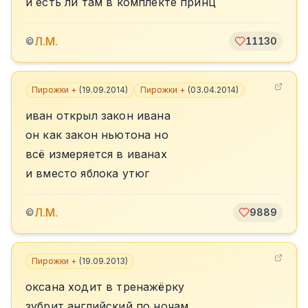
и есть ли там в комплекте принц
Л.М.
©
11130
Пирожки +
(
19.09.2014
)
Пирожки +
(
03.04.2014
)
иван открыл закон ивана
он как закон ньютона но
всё измеряется в иванах
и вместо яблока утюг
Л.М.
©
9889
Пирожки +
(
19.09.2013
)
оксана ходит в тренажёрку
зубрит английский по ночам