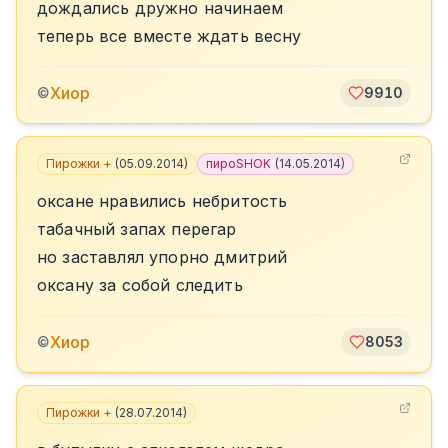
дождались дружно начинаем
теперь все вместе ждать весну
Хиор
©
9910
Пирожки +
(
05.09.2014
)
пироSHOK
(
14.05.2014
)
оксане нравились небритость
табачный запах перегар
но заставлял упорно дмитрий
оксану за собой следить
Хиор
©
8053
Пирожки +
(
28.07.2014
)