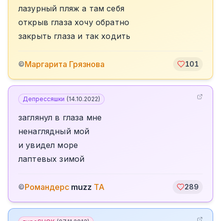
лазурный пляж а там себя
открыв глаза хочу обратно
закрыть глаза и так ходить
Маргарита Грязнова
©
101
Депрессяшки
(
14.10.2022
)
заглянул в глаза мне
ненаглядный мой
и увидел море
лаптевых зимой
Романдерс
muzz
TA
©
289