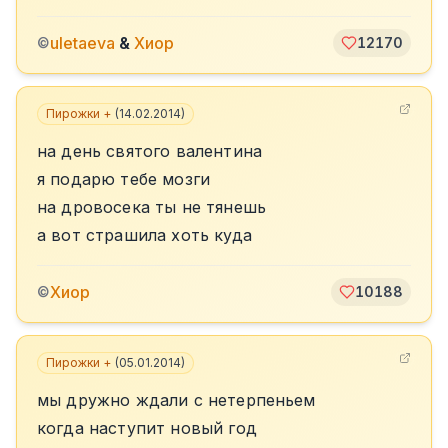
uletaeva
&
Хиор
©
12170
Пирожки +
(
14.02.2014
)
на день святого валентина
я подарю тебе мозги
на дровосека ты не тянешь
а вот страшила хоть куда
Хиор
©
10188
Пирожки +
(
05.01.2014
)
мы дружно ждали с нетерпеньем
когда наступит новый год