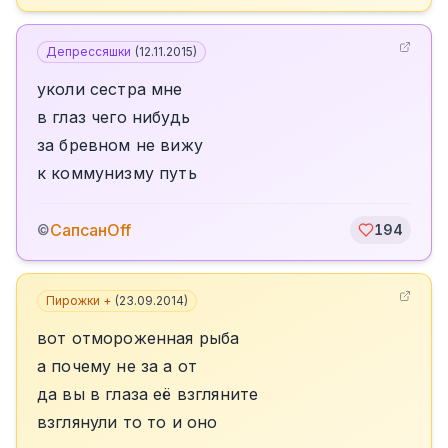
Депрессяшки
(
12.11.2015
)
уколи сестра мне
в глаз чего нибудь
за бревном не вижу
к коммунизму путь
СапсанOff
©
194
Пирожки +
(
23.09.2014
)
вот отмороженная рыба
а почему не за а от
да вы в глаза её взгляните
взглянули то то и оно