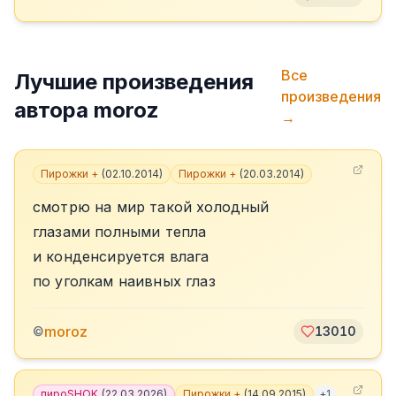
Все
Лучшие произведения
произведения
автора
moroz
→
Пирожки +
(
02.10.2014
)
Пирожки +
(
20.03.2014
)
смотрю на мир такой холодный
глазами полными тепла
и конденсируется влага
по уголкам наивных глаз
moroz
©
13010
пироSHOK
(
22.03.2026
)
Пирожки +
(
14.09.2015
)
+
1