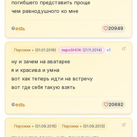
погибшего представить проще
чем равнодушного ко мне
estь
©
20949
Пирожки +
(
01.01.2016
)
пироSHOK
(
21.11.2014
)
+
1
ну и зачем на аватарке
я и красива и умна
вот как теперь идти на встречу
вот где себя такую взять
estь
©
20692
Пирожки +
(
01.09.2015
)
Пирожки +
(
01.09.2013
)