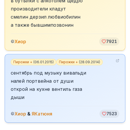
в бутылки с алкоголем щедро
производители кладут
смелин дерзил любвиобилин
а также бывшимпозвонин
Хиор
©
7921
Пирожки +
(
06.01.2015
)
Пирожки +
(
28.09.2014
)
сентябрь под музыку вивальди
налей портвейна от души
открой на кухне вентиль газа
дыши
Хиор
&
ЯКатюня
©
7523