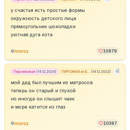
у счастья есть простые формы
окружность детского лица
прямоугольник шоколадки
уютная дуга кота
moroz
©
10879
Пирожковая
(
14.12.2024
)
ПИРОЖКИ из Б...
(
14.12.2022
)
+
2
мой дед был лучшим из матросов
теперь он старый и глухой
но иногда он слышит чаек
и море катится из глаз
moroz
©
10387