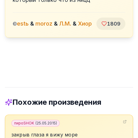
estь
&
moroz
&
Л.М.
&
Хиор
©
1809
Похожие произведения
пироSHOK
(
25.05.2015
)
закрыв глаза я вижу море