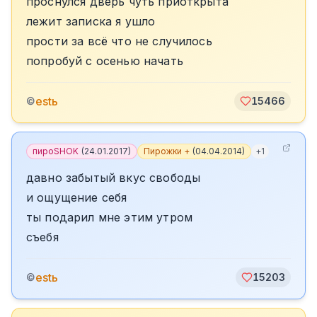
проснулся дверь чуть приоткрыта
лежит записка я ушло
прости за всё что не случилось
попробуй с осенью начать
estь
©
15466
пироSHOK
(
24.01.2017
)
Пирожки +
(
04.04.2014
)
+
1
давно забытый вкус свободы
и ощущение себя
ты подарил мне этим утром
съебя
estь
©
15203