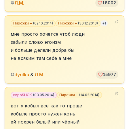
Л.М.
©
18002
Пирожки +
(
02.10.2014
)
Пирожки +
(
30.12.2013
)
+
1
мне просто хочется чтоб люди
забыли слово эгоизм
и больше делали добра бы
не всяким там себе а мне
dyrilka
&
Л.М.
©
15977
пироSHOK
(
03.05.2014
)
Пирожки +
(
14.02.2014
)
вот у кобыл всё как то проще
кобыле просто нужен конь
ей похрен белый или чёрный