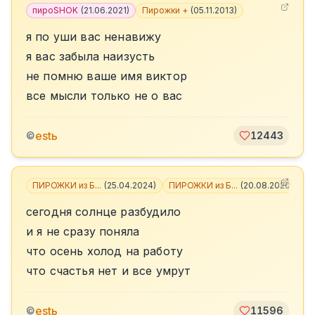
пироSHOK
(
21.06.2021
)
Пирожки +
(
05.11.2013
)
я по уши вас ненавижу
я вас забыла наизусть
не помню ваше имя виктор
все мысли только не о вас
estь
©
12443
ПИРОЖКИ из Б...
(
25.04.2024
)
ПИРОЖКИ из Б...
(
20.08.2020
)
+
2
сегодня солнце разбудило
и я не сразу поняла
что осень холод на работу
что счастья нет и все умрут
estь
©
11596