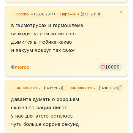
Пирожки +
(
06.10.2014
)
Пирожки +
(
27.11.2013
)
в гермотрусах и гермошлеме
выходит утром космонавт
дымится в тюбике какао
и вакуум вокруг так свеж
moroz
©
10099
ПИРОЖКИ из Б...
(
14.12.2021
)
ПИРОЖКИ из Б...
(
14.10.2020
)
+
5
давайте думать о хорошем
сказал по рации пилот
у нас для этого осталось
чуть больше сорока секунд