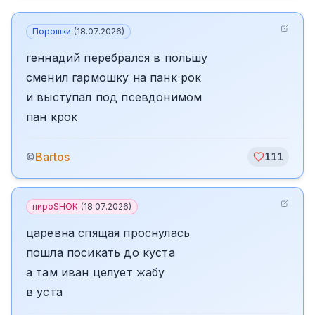
Порошки
(
18.07.2026
)
геннадий перебрался в польшу
сменил гармошку на панк рок
и выступал под псевдонимом
пан крок
Bartos
©
111
пироSHOK
(
18.07.2026
)
царевна спящая проснулась
пошла посикать до куста
а там иван целует жабу
в уста