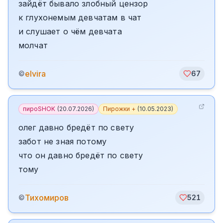
зайдёт бывало злобный цензор
к глухонемым девчатам в чат
и слушает о чём девчата
молчат
elvira
©
67
пироSHOK
(
20.07.2026
)
Пирожки +
(
10.05.2023
)
олег давно бредёт по свету
забот не зная потому
что он давно бредёт по свету
тому
Тихомиров
©
521