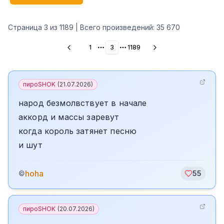
Страница
3
из
1189
| Всего произведений:
35 670
1
3
1189
More pages
More pages
пироSHOK
(
21.07.2026
)
народ безмолвствует в начале
аккорд и массы заревут
когда король затянет песню
и шут
hoha
©
55
пироSHOK
(
20.07.2026
)