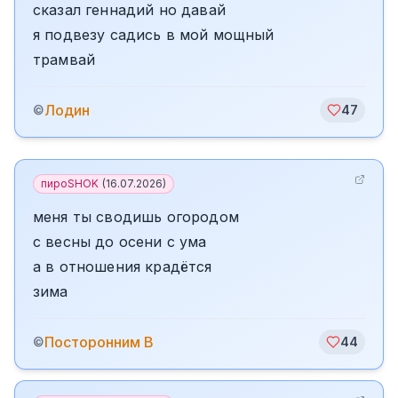
сказал геннадий но давай
я подвезу садись в мой мощный
трамвай
Лодин
©
47
пироSHOK
(
16.07.2026
)
меня ты сводишь огородом
с весны до осени с ума
а в отношения крадётся
зима
Посторонним В
©
44