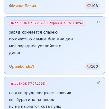
Миша Лапин
©
108
пироSHOK
(
17.07.2026
)
пироSHOK
(
25.11.2024
)
заряд кончается слабею
по счастью свыше был мне дан
моё зарядное устройство
диван
panikersha1
©
160
пироSHOK
(
17.07.2026
)
на дне пруда сверкает ключик
лёг буратино на песок
ну не ныряется хоть пулю