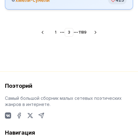
хмели-сунели
1
3
1189
More pages
More pages
Поэторий
Самый большой сборник малых сетевых поэтических
жанров в интернете.
VKontakte
Facebook
X
Telegram
Навигация