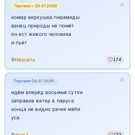
Пирожки +
(
20.07.2026
)
комар верхушка пирамиды
венец природы не помёт
он ест живого человека
и пьёт
Неусита
©
174
Порошки
(
20.07.2026
)
идём вперёд восьмые сутки
заправив ветер в паруса
конца не видно речке мёби
уса
лыжа
©
133