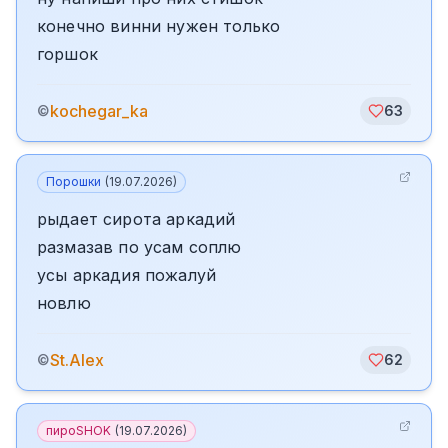
конечно винни нужен только
горшок
kochegar_ka
©
63
Порошки
(
19.07.2026
)
рыдает сирота аркадий
размазав по усам соплю
усы аркадия пожалуй
новлю
St.Alex
©
62
пироSHOK
(
19.07.2026
)