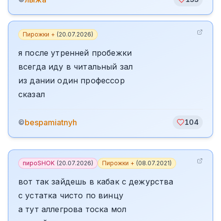
Пирожки +
(
20.07.2026
)
я после утренней пробежки
всегда иду в читальный зал
из дании один профессор
сказал
bespamiatnyh
©
104
пироSHOK
(
20.07.2026
)
Пирожки +
(
08.07.2021
)
вот так зайдешь в кабак с дежурства
с устатка чисто по винцу
а тут аллегрова тоска мол