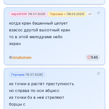
пироSHOK
(
16.07.2026
)
Пирожки +
(
18.03.2020
)
+
1
когда кран башенный целует
взасос другой высотный кран
то в этой мелодраме небо
экран
iznatomen
©
545
Порошки
(
15.07.2026
)
из точки а растёт преступность
но справа по оси абцисс
из точки бэ в неё стреляют
борцы с