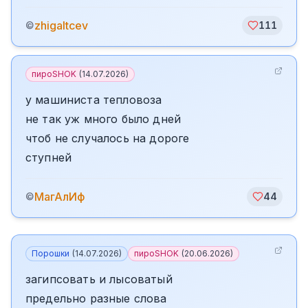
zhigaltcev
©
111
пироSHOK
(
14.07.2026
)
у машиниста тепловоза
не так уж много было дней
чтоб не случалось на дороге
ступней
МагАлИф
©
44
Порошки
(
14.07.2026
)
пироSHOK
(
20.06.2026
)
загипсовать и лысоватый
предельно разные слова