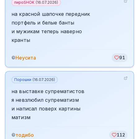
пироSHOK
(
16.07.2026
)
на красной шапочке передник
портфель и белые банты
и мужикам теперь наверно
кранты
Неусита
©
91
Порошки
(
16.07.2026
)
на выставке супрематистов
я невзлюбил супрематизм
и написал поверх картины
матизм
тодибо
©
112