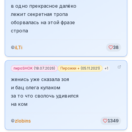
в одно прекрасное далёко
лежит секретная тропа
оборвалась на этой фразе
стропа
iLTi
©
38
пироSHOK
(
18.07.2026
)
Пирожки +
(
05.11.2021
)
+
1
женись уже сказала зоя
и бац олега кулаком
за то что сволочь удивился
на ком
zlobins
©
1349