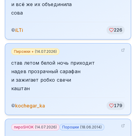
и всё же их объединила
сова
iLTi
©
226
Пирожки +
(
14.07.2026
)
став летом белой ночь приходит
надев прозрачный сарафан
и зажигает робко свечи
каштан
kochegar_ka
©
179
пироSHOK
(
14.07.2026
)
Порошки
(
18.06.2014
)