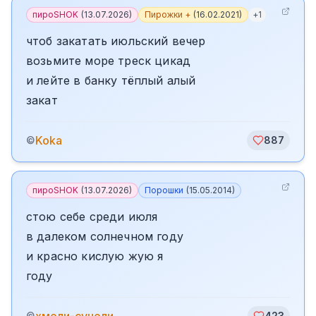
пироSHOK
(
13.07.2026
)
Пирожки +
(
16.02.2021
)
+
1
чтоб закатать июльский вечер
возьмите море треск цикад
и лейте в банку тёплый алый
закат
Koka
©
887
пироSHOK
(
13.07.2026
)
Порошки
(
15.05.2014
)
стою себе среди июля
в далеком солнечном году
и красно кислую жую я
году
©
423