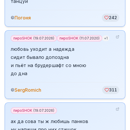
танцуй
Погоня
©
242
пироSHOK
(
19.07.2026
)
пироSHOK
(
11.07.2020
)
+
1
любовь уходит а надежда
сидит бывало допоздна
и пьёт на брудершафт со мною
до дна
SergRomich
©
311
пироSHOK
(
19.07.2026
)
ах да сова ты ж любишь панков
ну напиши про них стишок