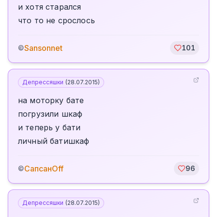
и хотя старался
что то не срослось
Sansonnet
©
101
Депрессяшки
(
28.07.2015
)
на моторку бате
погрузили шкаф
и теперь у бати
личный батишкаф
СапсанOff
©
96
Депрессяшки
(
28.07.2015
)