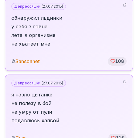
Депрессяшки
(
27.07.2015
)
обнаружил льдинки
у себя в говне
лета в организме
не хватает мне
Sansonnet
©
108
Депрессяшки
(
27.07.2015
)
я назло цыганке
не полезу в бой
не умру от пули
подавлюсь халвой
©
115