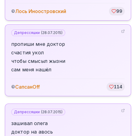
Лось Иноостровский
©
99
Депрессяшки
(
28.07.2015
)
пропиши мне доктор
счастия укол
чтобы смысыл жызни
сам меня нашёл
СапсанOff
©
114
Депрессяшки
(
28.07.2015
)
зашивал олега
доктор на авось