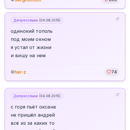
Депрессяшки
(
04.08.2015
)
одинокий тополь
под моим окном
я устал от жизни
и вишу на нем
her-z
©
74
Депрессяшки
(
04.08.2015
)
с горя пьёт оксана
не пришёл андрей
всё из за каких то