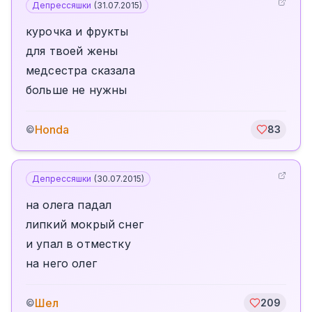
Депрессяшки
(
31.07.2015
)
курочка и фрукты
для твоей жены
медсестра сказала
больше не нужны
Honda
©
83
Депрессяшки
(
30.07.2015
)
на олега падал
липкий мокрый снег
и упал в отместку
на него олег
Шел
©
209