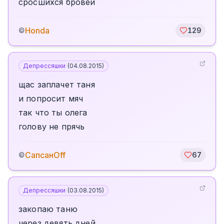
сросшихся бровей
Honda
©
129
Депрессяшки
(
04.08.2015
)
щас заплачет таня
и попросит мяч
так что ты олега
голову не прячь
СапсанOff
©
67
Депрессяшки
(
03.08.2015
)
закопаю таню
через девять дней