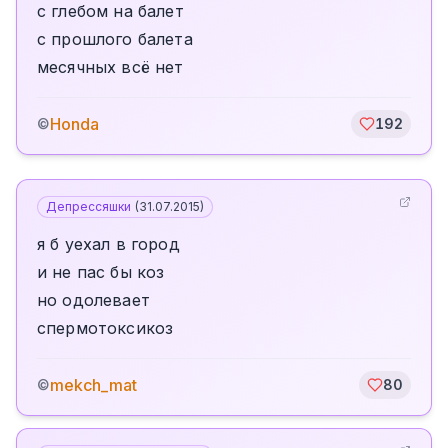
с глебом на балет
с прошлого балета
месячных всё нет
Honda
©
192
Депрессяшки
(
31.07.2015
)
я б уехал в город
и не пас бы коз
но одолевает
спермотоксикоз
mekch_mat
©
80