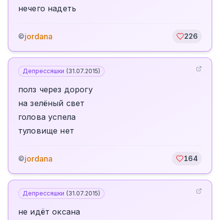
нечего надеть
jordana
©
226
Депрессяшки
(
31.07.2015
)
полз через дорогу
на зелёный свет
голова успела
туловище нет
jordana
©
164
Депрессяшки
(
31.07.2015
)
не идёт оксана