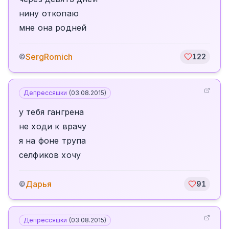
нину откопаю
мне она родней
SergRomich
©
122
Депрессяшки
(
03.08.2015
)
у тебя гангрена
не ходи к врачу
я на фоне трупа
селфиков хочу
Дарья
©
91
Депрессяшки
(
03.08.2015
)