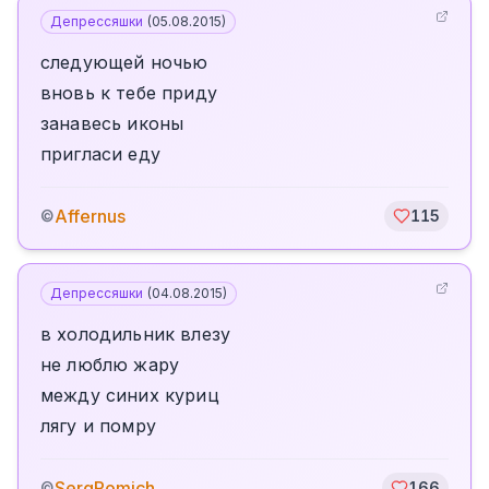
Депрессяшки
(
05.08.2015
)
следующей ночью
вновь к тебе приду
занавесь иконы
пригласи еду
Affernus
©
115
Депрессяшки
(
04.08.2015
)
в холодильник влезу
не люблю жару
между синих куриц
лягу и помру
SergRomich
©
166