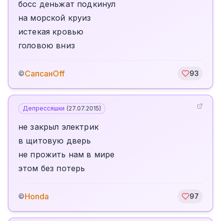
босс деньжат подкинул
на морской круиз
истекая кровью
головою вниз
СапсанOff
©
93
Депрессяшки
(
27.07.2015
)
не закрыл электрик
в щитовую дверь
не прожить нам в мире
этом без потерь
Honda
©
97