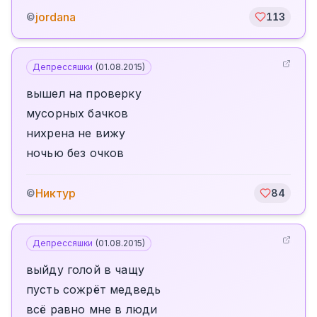
jordana
©
113
Депрессяшки
(
01.08.2015
)
вышел на проверку
мусорных бачков
нихрена не вижу
ночью без очков
Никтур
©
84
Депрессяшки
(
01.08.2015
)
выйду голой в чащу
пусть сожрёт медведь
всё равно мне в люди