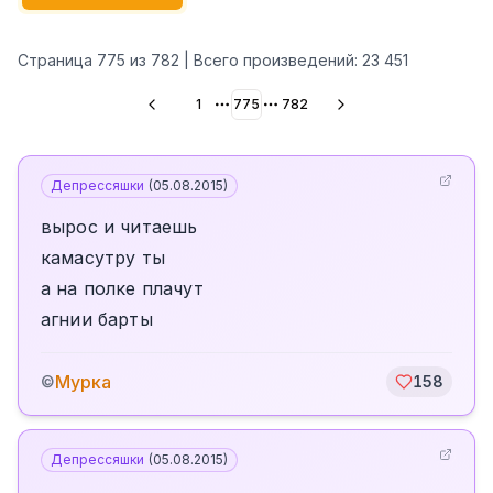
Страница
775
из
782
| Всего произведений:
23 451
1
775
782
More pages
More pages
Депрессяшки
(
05.08.2015
)
вырос и читаешь
камасутру ты
а на полке плачут
агнии барты
Мурка
©
158
Депрессяшки
(
05.08.2015
)