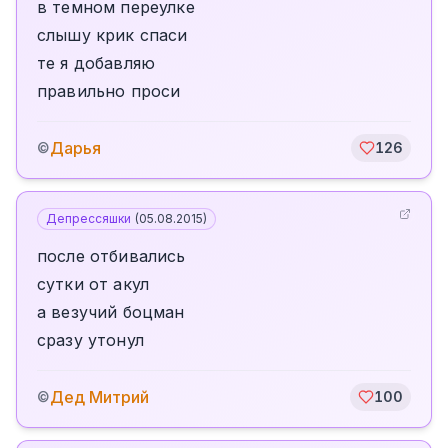
в темном переулке
слышу крик спаси
те я добавляю
правильно проси
Дарья
©
126
Депрессяшки
(
05.08.2015
)
после отбивались
сутки от акул
а везучий боцман
сразу утонул
Дед Митрий
©
100