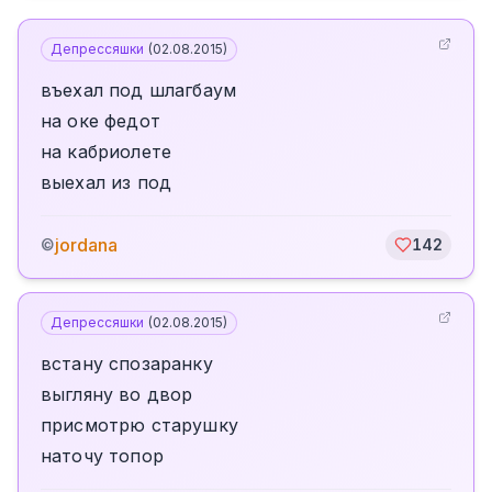
Депрессяшки
(
02.08.2015
)
въехал под шлагбаум
на оке федот
на кабриолете
выехал из под
jordana
©
142
Депрессяшки
(
02.08.2015
)
встану спозаранку
выгляну во двор
присмотрю старушку
наточу топор