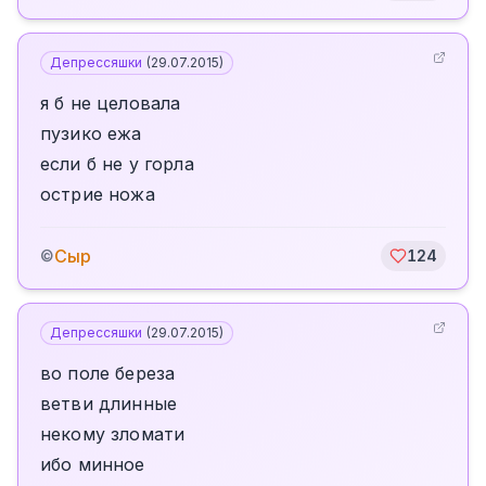
Депрессяшки
(
29.07.2015
)
я б не целовала
пузико ежа
если б не у горла
острие ножа
Сыр
©
124
Депрессяшки
(
29.07.2015
)
во поле береза
ветви длинные
некому зломати
ибо минное