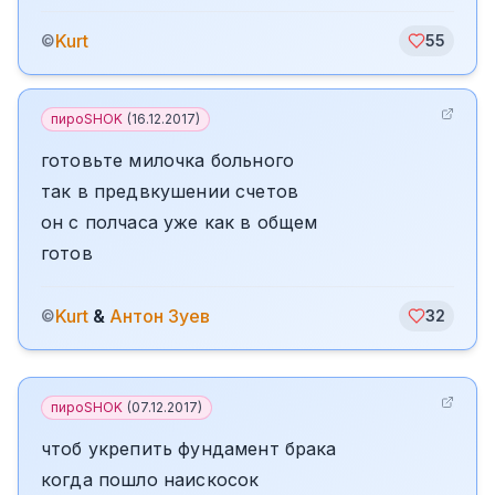
Kurt
©
55
пироSHOK
(
16.12.2017
)
готовьте милочка больного
так в предвкушении счетов
он с полчаса уже как в общем
готов
Kurt
&
Антон Зуев
©
32
пироSHOK
(
07.12.2017
)
чтоб укрепить фундамент брака
когда пошло наискосок