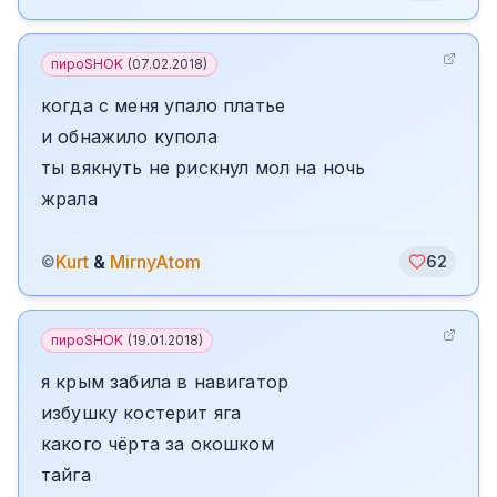
пироSHOK
(
07.02.2018
)
когда с меня упало платье
и обнажило купола
ты вякнуть не рискнул мол на ночь
жрала
Kurt
&
MirnyAtom
©
62
пироSHOK
(
19.01.2018
)
я крым забила в навигатор
избушку костерит яга
какого чёрта за окошком
тайга