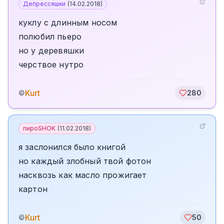
Депрессяшки
(
14.02.2018
)
куклу с длинным носом
полюбил пьеро
но у деревяшки
черствое нутро
Kurt
©
280
пироSHOK
(
11.02.2018
)
я заслонился было книгой
но каждый злобный твой фотон
насквозь как масло прожигает
картон
Kurt
©
50