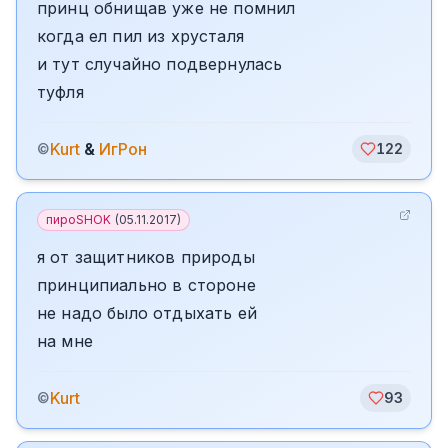
принц обнищав уже не помнил
когда ел пил из хрусталя
и тут случайно подвернулась
туфля
Kurt
&
ИгРон
©
122
пироSHOK
(
05.11.2017
)
я от защитников природы
принципиально в стороне
не надо было отдыхать ей
на мне
Kurt
©
93