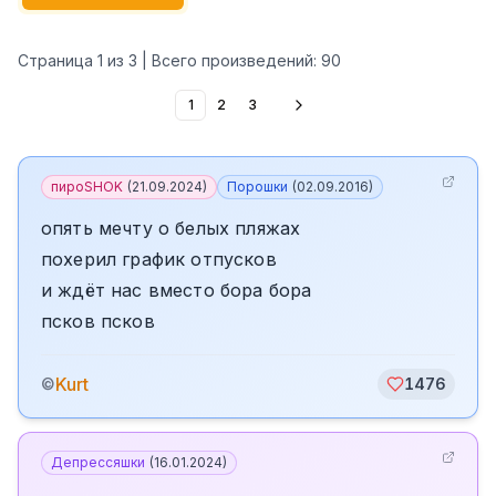
Страница
1
из
3
| Всего произведений:
90
1
2
3
пироSHOK
(
21.09.2024
)
Порошки
(
02.09.2016
)
опять мечту о белых пляжах
похерил график отпусков
и ждёт нас вместо бора бора
псков псков
Kurt
©
1476
Депрессяшки
(
16.01.2024
)