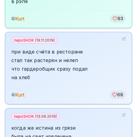
в рэпе
Kurt
©
93
пироSHOK
(
19.11.2019
)
при виде счёта в ресторане
стал так растерян и нелеп
что гардеробщик сразу подал
на хлеб
Kurt
©
68
пироSHOK
(
13.06.2019
)
когда же истина из грязи
была на свет извлечена