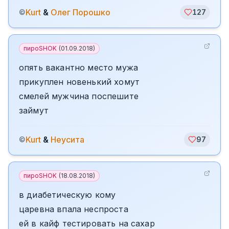
Kurt
&
Олег Порошко
©
127
пироSHOK
(
01.09.2018
)
опять вакантно место мужа
прикуплен новенький хомут
смелей мужчина поспешите
займут
Kurt
&
Неусита
©
97
пироSHOK
(
18.08.2018
)
в диабетическую кому
царевна впала неспроста
ей в кайф тестировать на сахар