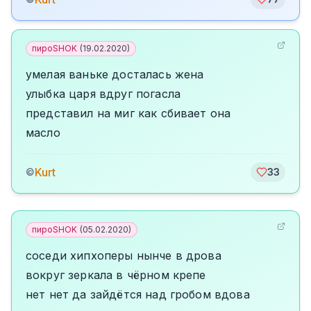
пироSHOK
(
19.02.2020
)
умелая ваньке досталась жена
улыбка царя вдруг погасла
представил на миг как сбивает она
масло
Kurt
©
33
пироSHOK
(
05.02.2020
)
соседи хипхоперы нынче в дрова
вокруг зеркала в чёрном крепе
нет нет да зайдётся над гробом вдова