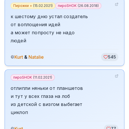
Пирожки +
(
15.02.2021
)
пироSHOK
(
26.08.2018
)
к шестому дню устал создатель
от воплощения идей
а может попросту не надо
людей
Kurt
&
Natalie
©
545
пироSHOK
(
11.02.2021
)
отлипли няньки от планшетов
и тут у всех глаза на лоб
из детской с визгом выбегает
циклоп
Kurt
©
77