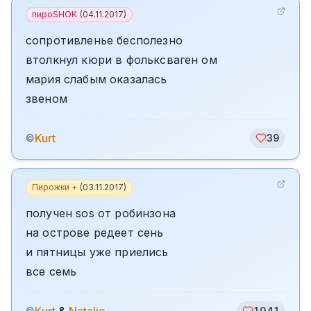
пироSHOK
(
04.11.2017
)
сопротивленье бесполезно
втолкнул кюри в фольксваген ом
мария слабым оказалась
звеном
Kurt
©
39
Пирожки +
(
03.11.2017
)
получен sos от робинзона
на острове редеет сень
и пятницы уже приелись
все семь
©
1041