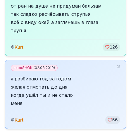
от ран на душе не придуман бальзам
так сладко расчёсывать струпья
всё с виду окей а заглянешь в глаза
труп я
Kurt
©
126
пироSHOK
(
02.03.2019
)
я разбираю год за годом
желая отмотать до дня
когда ушёл ты и не стало
меня
Kurt
©
56