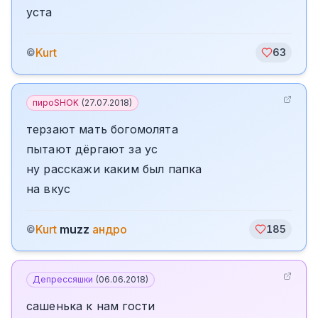
уста
Kurt
©
63
пироSHOK
(
27.07.2018
)
терзают мать богомолята
пытают дёргают за ус
ну расскажи каким был папка
на вкус
Kurt
muzz
андро
©
185
Депрессяшки
(
06.06.2018
)
сашенька к нам гости