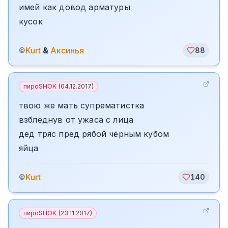
имей как довод арматуры
кусок
Kurt
&
Аксинья
©
88
пироSHOK
(
04.12.2017
)
твою же мать супрематистка
взбледнув от ужаса с лица
дед тряс пред рябой чёрным кубом
яйца
Kurt
©
140
пироSHOK
(
23.11.2017
)