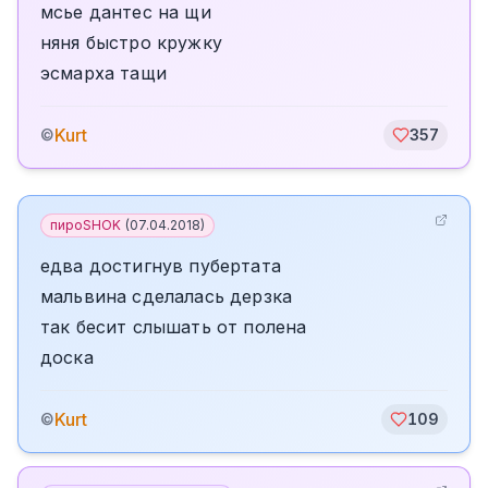
мсье дантес на щи
няня быстро кружку
эсмарха тащи
Kurt
©
357
пироSHOK
(
07.04.2018
)
едва достигнув пубертата
мальвина сделалась дерзка
так бесит слышать от полена
доска
Kurt
©
109