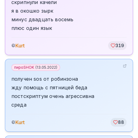
скрипнули качели
я в окошко зырк
минус двадцать восемь
плюс один язык
Kurt
©
319
пироSHOK
(
13.05.2022
)
получен sos от робинзона
жду помощь с пятницей беда
постскриптум очень агрессивна
среда
Kurt
©
88