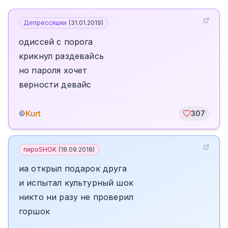
Депрессяшки
(
31.01.2019
)
одиссей с порога
крикнул раздевайсь
но пароля хочет
верности девайс
Kurt
©
307
пироSHOK
(
18.09.2018
)
иа открыл подарок друга
и испытал культурный шок
никто ни разу не проверил
горшок