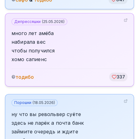
Депрессяшки
(
25.05.2026
)
много лет амёба
набирала вес
чтобы получился
хомо сапиенс
тодибо
©
337
Порошки
(
18.05.2026
)
ну что вы револьвер суёте
здесь не ларёк а почта банк
займите очередь и ждите