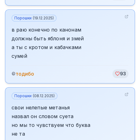
Порошки
(
19.12.2025
)
в раю конечно по канонам
должны быть яблоня и змей
а ты с кротом и кабачками
сумей
тодибо
©
93
Порошки
(
08.12.2025
)
свои нелепые метанья
назвал он словом суета
но мы то чувствуем что буква
не та