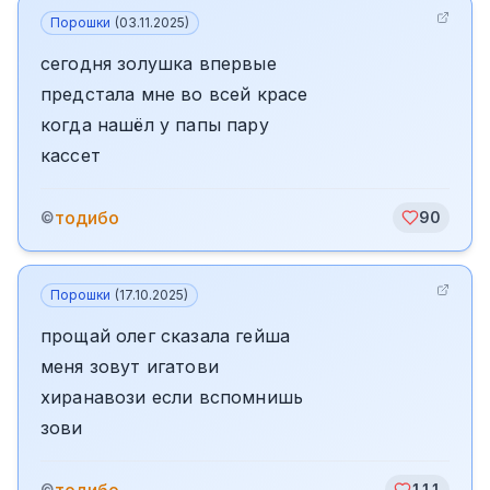
Порошки
(
03.11.2025
)
сегодня золушка впервые
предстала мне во всей красе
когда нашёл у папы пару
кассет
тодибо
©
90
Порошки
(
17.10.2025
)
прощай олег сказала гейша
меня зовут игатови
хиранавози если вспомнишь
зови
©
111