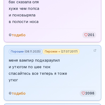
бах сказала оля
хуже чем попса
и поковыряла
в полости носа
тодибо
©
201
Порошки
(
08.11.2025
)
Пирожки +
(
27.07.2017
)
меня вампир подкараулил
и утюгом по шее тюк
спасайтесь все теперь я тоже
утюг
тодибо
©
2098