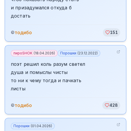
и призадумался откуда б
достать
тодибо
©
151
пироSHOK
(
18.04.2026
)
Порошки
(
23.12.2022
)
поэт решил коль разум светел
душа и помыслы чисты
то ни к чему тогда и пачкать
листы
тодибо
©
428
Порошки
(
01.04.2026
)