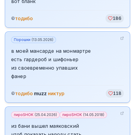
вот бланк
тодибо
©
186
Порошки
(
13.05.2026
)
в моей мансарде на монмартре
есть гардероб и шифоньер
из своевременно упавших
фанер
тодибо
muzz
никтур
©
118
пироSHOK
(
25.04.2026
)
пироSHOK
(
14.05.2018
)
из бани вышел маяковский
чтоб показать народу стать