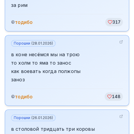
за рим
тодибо
©
317
Порошки
(
28.01.2026
)
в коне несёмся мы на трою
то холм то яма то занос
как воевать когда полжопы
заноз
тодибо
©
148
Порошки
(
26.01.2026
)
в столовой тридцать три коровы