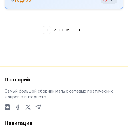
тодибо
1
2
15
More pages
Поэторий
Самый большой сборник малых сетевых поэтических
жанров в интернете.
VKontakte
Facebook
X
Telegram
Навигация