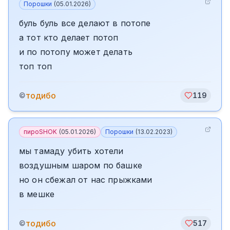
Порошки
(
05.01.2026
)
буль буль все делают в потопе
а тот кто делает потоп
и по потопу может делать
топ топ
тодибо
©
119
пироSHOK
(
05.01.2026
)
Порошки
(
13.02.2023
)
мы тамаду убить хотели
воздушным шаром по башке
но он сбежал от нас прыжками
в мешке
тодибо
©
517