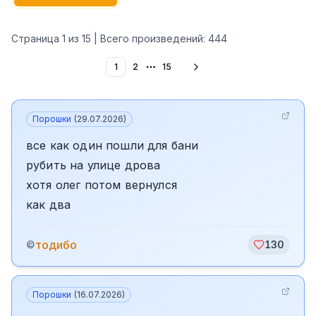
Страница
1
из
15
| Всего произведений:
444
1
2
15
More pages
Порошки
(
29.07.2026
)
все как один пошли для бани
рубить на улице дрова
хотя олег потом вернулся
как два
тодибо
©
130
Порошки
(
16.07.2026
)