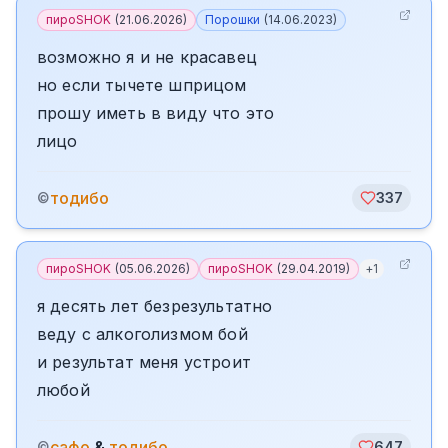
пироSHOK
(
21.06.2026
)
Порошки
(
14.06.2023
)
возможно я и не красавец
но если тычете шприцом
прошу иметь в виду что это
лицо
тодибо
©
337
пироSHOK
(
05.06.2026
)
пироSHOK
(
29.04.2019
)
+
1
я десять лет безрезультатно
веду с алкоголизмом бой
и результат меня устроит
любой
сафо
&
тодибо
©
647