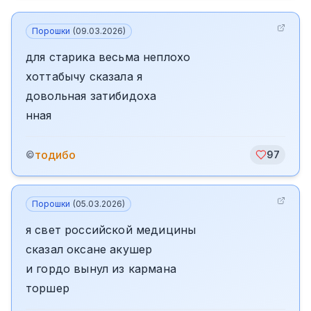
Порошки
(
09.03.2026
)
для старика весьма неплохо
хоттабычу сказала я
довольная затибидоха
нная
тодибо
©
97
Порошки
(
05.03.2026
)
я свет российской медицины
сказал оксане акушер
и гордо вынул из кармана
торшер