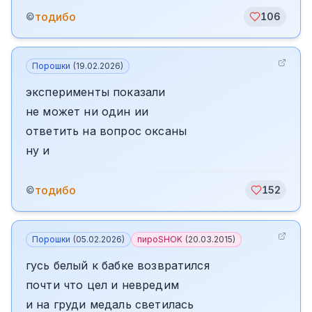
тодибо
©
106
Порошки
(
19.02.2026
)
эксперименты показали
не может ни один ии
ответить на вопрос оксаны
ну и
тодибо
©
152
Порошки
(
05.02.2026
)
пироSHOK
(
20.03.2015
)
гусь белый к бабке возвратился
почти что цел и невредим
и на груди медаль светилась