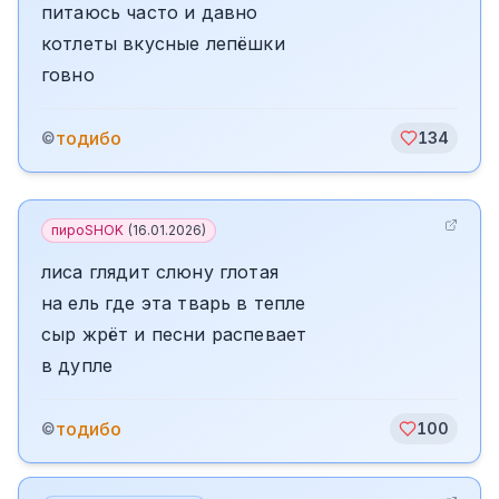
питаюсь часто и давно
котлеты вкусные лепёшки
говно
тодибо
©
134
пироSHOK
(
16.01.2026
)
лиса глядит слюну глотая
на ель где эта тварь в тепле
сыр жрёт и песни распевает
в дупле
тодибо
©
100