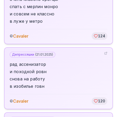
спать с мерлин монро
и совсем не классно
в луже у метро
Cavaler
©
124
Депрессяшки
(
21.01.2025
)
рад ассенизатор
и походкой ровн
снова на работу
в изобилье говн
Cavaler
©
120