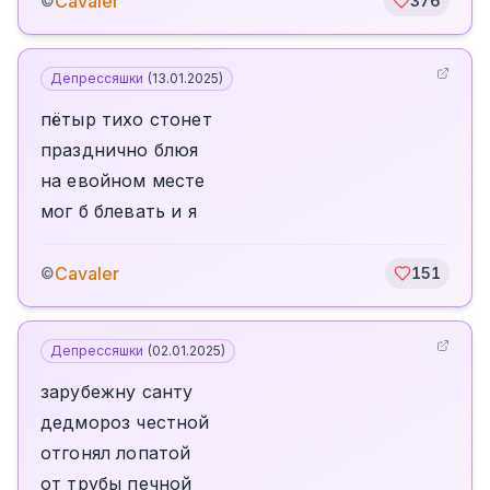
Cavaler
©
376
Депрессяшки
(
13.01.2025
)
пётыр тихо стонет
празднично блюя
на евойном месте
мог б блевать и я
Cavaler
©
151
Депрессяшки
(
02.01.2025
)
зарубежну санту
дедмороз честной
отгонял лопатой
от трубы печной