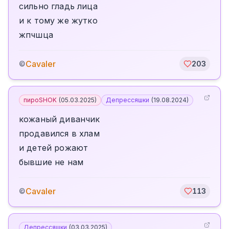
сильно гладь лица
и к тому же жутко
жпчшца
Cavaler
©
203
пироSHOK
(
05.03.2025
)
Депрессяшки
(
19.08.2024
)
кожаный диванчик
продавился в хлам
и детей рожают
бывшие не нам
Cavaler
©
113
Депрессяшки
(
03.03.2025
)