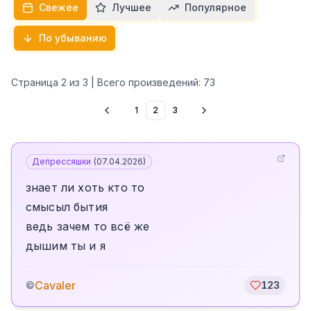
Свежее
Лучшее
Популярное
По убыванию
Страница
2
из
3
| Всего произведений:
73
1
2
3
Депрессяшки
(
07.04.2026
)
знает ли хоть кто то
смысыл бытия
ведь зачем то всё же
дышим ты и я
Cavaler
©
123