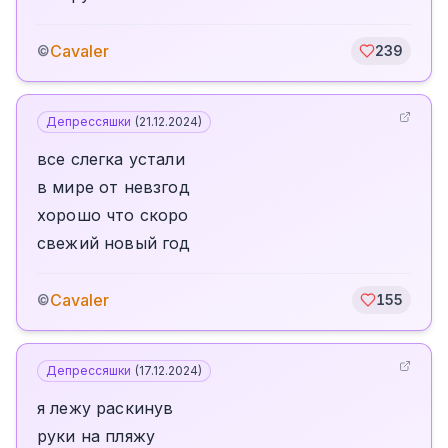
Cavaler
©
239
Депрессяшки
(
21.12.2024
)
все слегка устали
в мире от невзгод
хорошо что скоро
свежий новый год
Cavaler
©
155
Депрессяшки
(
17.12.2024
)
я лежу раскинув
руки на пляжу