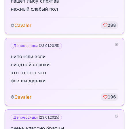
пашет лыбу спрятав
нежный слабый пол
Cavaler
©
288
Депрессяшки
(
23.01.2025
)
нипоняли если
ниодной строки
это оттого что
фсе вы дураки
Cavaler
©
196
Депрессяшки
(
23.01.2025
)
очень классно братцы