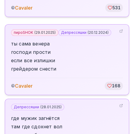
Cavaler
©
531
пироSHOK
(
29.01.2025
)
Депрессяшки
(
20.12.2024
)
ты сама венера
господи прости
если все излишки
грейдером снести
Cavaler
©
168
Депрессяшки
(
28.01.2025
)
где мужик загнётся
там где сдохнет вол