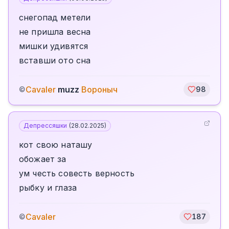
снегопад метели
не пришла весна
мишки удивятся
вставши ото сна
Cavaler
muzz
Вороныч
©
98
Депрессяшки
(
28.02.2025
)
кот свою наташу
обожает за
ум честь совесть верность
рыбку и глаза
Cavaler
©
187