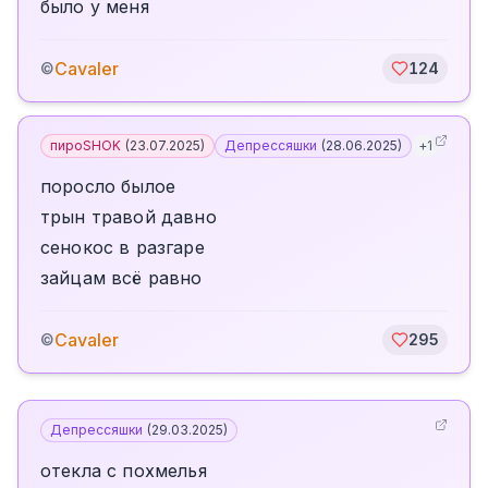
было у меня
Cavaler
©
124
пироSHOK
(
23.07.2025
)
Депрессяшки
(
28.06.2025
)
+
1
поросло былое
трын травой давно
сенокос в разгаре
зайцам всё равно
Cavaler
©
295
Депрессяшки
(
29.03.2025
)
отекла с похмелья