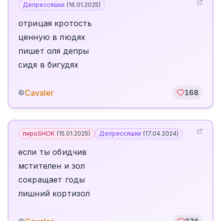
Депрессяшки
(
16.01.2025
)
отрицая кротость
ценную в людях
пишет оля депры
сидя в бигудях
Cavaler
©
168
пироSHOK
(
15.01.2025
)
Депрессяшки
(
17.04.2024
)
если ты обидчив
мстителен и зол
сокращает годы
лишний кортизол