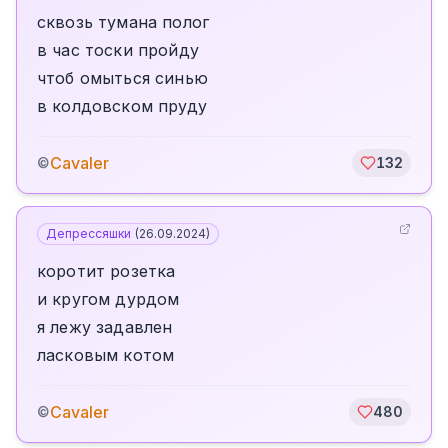
сквозь тумана полог
в час тоски пройду
чтоб омыться синью
в колдовском пруду
Cavaler
©
132
Депрессяшки
(
26.09.2024
)
коротит розетка
и кругом дурдом
я лежу задавлен
ласковым котом
Cavaler
©
480