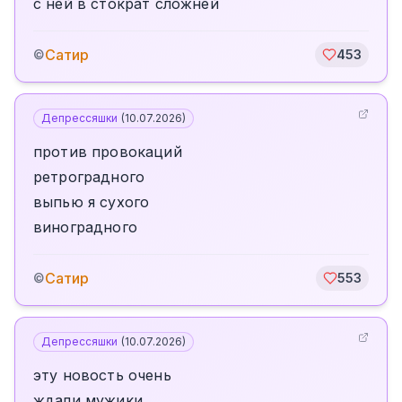
с ней в стократ сложней
Сатир
©
453
Депрессяшки
(
10.07.2026
)
против провокаций
ретроградного
выпью я сухого
виноградного
Сатир
©
553
Депрессяшки
(
10.07.2026
)
эту новость очень
ждали мужики