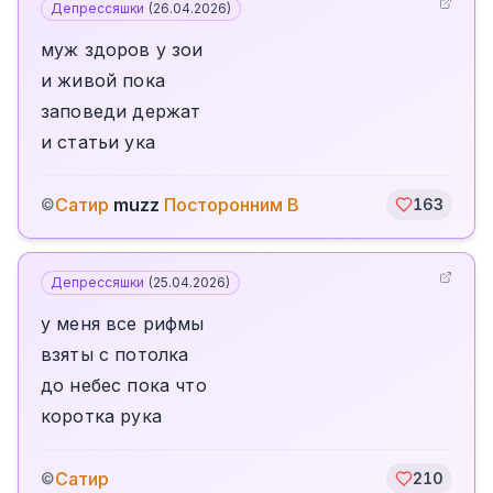
Депрессяшки
(
26.04.2026
)
муж здоров у зои
и живой пока
заповеди держат
и статьи ука
Сатир
muzz
Посторонним В
©
163
Депрессяшки
(
25.04.2026
)
у меня все рифмы
взяты с потолка
до небес пока что
коротка рука
Сатир
©
210