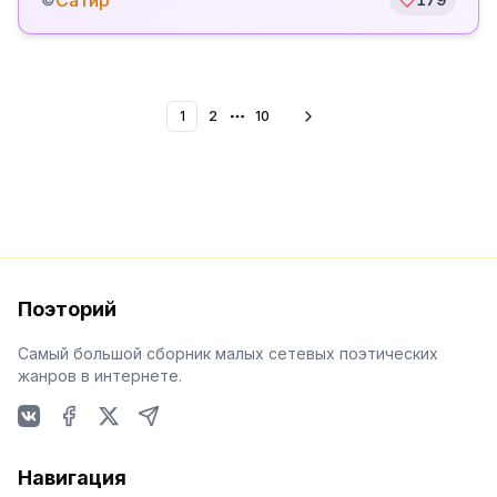
Сатир
1
2
10
More pages
Поэторий
Самый большой сборник малых сетевых поэтических
жанров в интернете.
VKontakte
Facebook
X
Telegram
Навигация