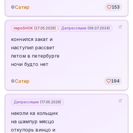
Сатир
©
153
пироSHOK
(
27.05.2026
)
Депрессяшки
(
06.07.2024
)
кончился закат и
наступил рассвет
летом в петербурге
ночи будто нет
Сатир
©
194
Депрессяшки
(
17.05.2026
)
наколи ка кольщик
на шампур мясцо
откупорь винцо и