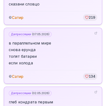
сказани словцо
Сатир
©
219
Депрессяшки
(
07.05.2026
)
в параллельном мире
снова ерунда
топят батареи
если холода
Сатир
©
134
Депрессяшки
(
02.05.2026
)
глеб кондрата первым