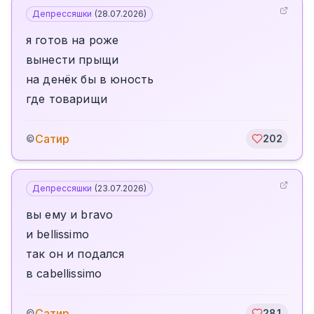
Депрессяшки
(
28.07.2026
)
я готов на роже
вынести прыщи
на денёк бы в юность
где товарищи
Сатир
©
202
Депрессяшки
(
23.07.2026
)
вы ему и bravo
и bellissimo
так он и подался
в cabellissimo
Сатир
©
281