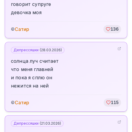
говорит супруге
девочка моя
Сатир
©
136
Депрессяшки
(
28.03.2026
)
солнца луч считает
что меня главней
и пока я сплю он
нежится на ней
Сатир
©
115
Депрессяшки
(
21.03.2026
)