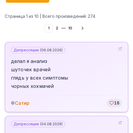
Страница
1
из
10
| Всего произведений:
274
1
2
10
More pages
Депрессяшки
(
06.08.2026
)
делал я анализ
шуточек врачей
глядь у всех симптомы
чорных хохмачей
Сатир
©
18
Депрессяшки
(
04.08.2026
)