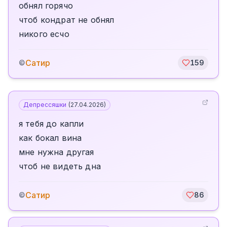
обнял горячо
чтоб кондрат не обнял
никого есчо
Сатир
©
159
Депрессяшки
(
27.04.2026
)
я тебя до капли
как бокал вина
мне нужна другая
чтоб не видеть дна
Сатир
©
86