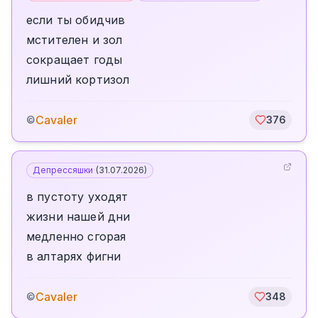
если ты обидчив
мстителен и зол
сокращает годы
лишний кортизол
Cavaler
©
376
Депрессяшки
(
31.07.2026
)
в пустоту уходят
жизни нашей дни
медленно сгорая
в алтарях фигни
Cavaler
©
348