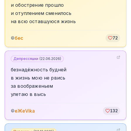
и обострение прошло
и отуплением сменилось
на всю оставшуюся жизнь
бес
©
72
Депрессяшки
(
22.06.2026
)
безнадёжность будней
в жизнь мою не рвись
за воображеньем
улетаю в высь
еЖеVika
©
132