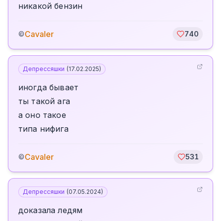
никакой бензин
Cavaler
©
740
Депрессяшки
(
17.02.2025
)
иногда бывает
ты такой ага
а оно такое
типа нифига
Cavaler
©
531
Депрессяшки
(
07.05.2024
)
доказала ледям