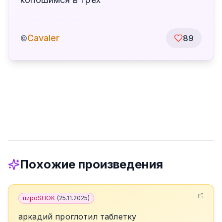
Cavaler
©
89
Похожие произведения
пироSHOK
(
25.11.2025
)
аркадий проглотил таблетку