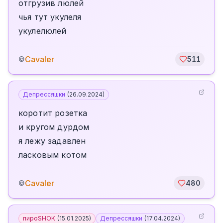
отгрузив люлей
чья тут укулеля
укулелюлей
Cavaler
©
511
Депрессяшки
(
26.09.2024
)
коротит розетка
и кругом дурдом
я лежу задавлен
ласковым котом
Cavaler
©
480
пироSHOK
(
15.01.2025
)
Депрессяшки
(
17.04.2024
)