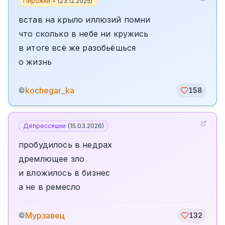
Пирожки +
(
23.12.2025
)
встав на крыло иллюзий помни
что сколько в небе ни кружись
в итоге всё же разобьёшься
о жизнь
kochegar_ka
©
158
Депрессяшки
(
15.03.2026
)
пробудилось в недрах
дремлющее зло
и вложилось в бизнес
а не в ремесло
Мурзавец
©
132