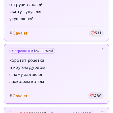
отгрузив люлей
чья тут укулеля
укулелюлей
Cavaler
©
511
Депрессяшки
(
26.09.2024
)
коротит розетка
и кругом дурдом
я лежу задавлен
ласковым котом
Cavaler
©
480