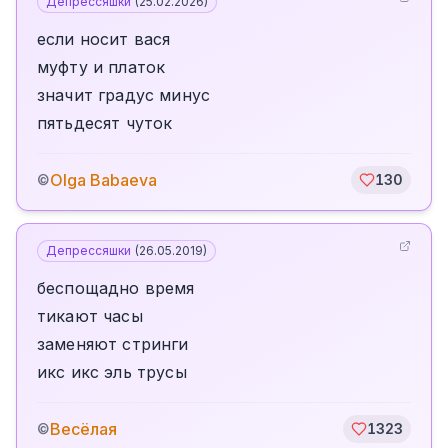
Депрессяшки
(
25.02.2026
)
если носит вася
муфту и платок
значит градус минус
пятьдесят чуток
Olga Babaeva
©
130
Депрессяшки
(
26.05.2019
)
беспощадно время
тикают часы
заменяют стринги
икс икс эль трусы
Весёлая
©
1323