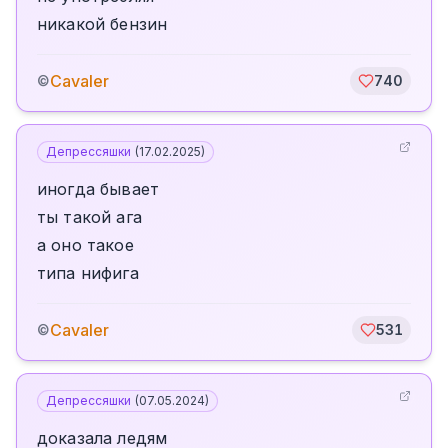
никакой бензин
Cavaler
©
740
Депрессяшки
(
17.02.2025
)
иногда бывает
ты такой ага
а оно такое
типа нифига
Cavaler
©
531
Депрессяшки
(
07.05.2024
)
доказала ледям