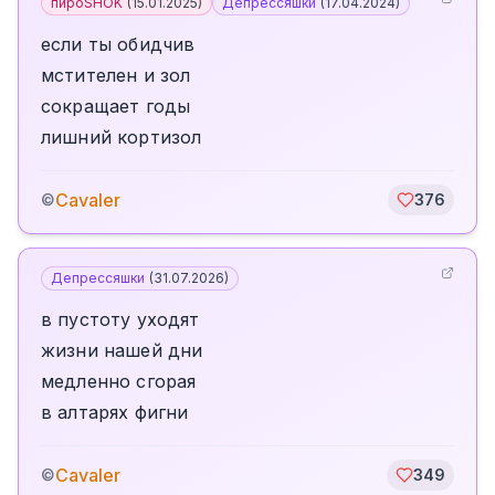
пироSHOK
(
15.01.2025
)
Депрессяшки
(
17.04.2024
)
если ты обидчив
мстителен и зол
сокращает годы
лишний кортизол
Cavaler
©
376
Депрессяшки
(
31.07.2026
)
в пустоту уходят
жизни нашей дни
медленно сгорая
в алтарях фигни
Cavaler
©
349