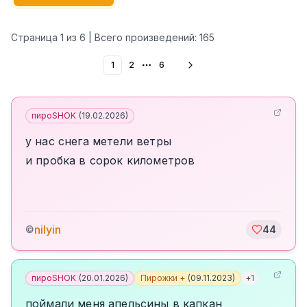
Страница
1
из
6
| Всего произведений:
165
1
2
6
More pages
пироSHOK
(
19.02.2026
)
у нас снега метели ветры
и пробка в сорок километров
nilyin
©
44
пироSHOK
(
20.01.2026
)
Пирожки +
(
09.11.2023
)
+
1
поймали меня апельсины в капкан