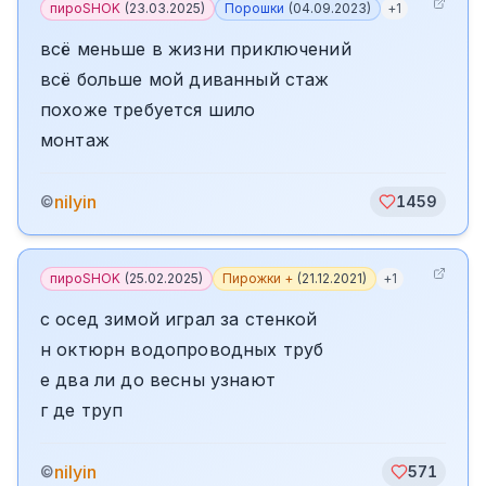
пироSHOK
(
23.03.2025
)
Порошки
(
04.09.2023
)
+
1
всё меньше в жизни приключений
всё больше мой диванный стаж
похоже требуется шило
монтаж
nilyin
©
1459
пироSHOK
(
25.02.2025
)
Пирожки +
(
21.12.2021
)
+
1
с осед зимой играл за стенкой
н октюрн водопроводных труб
е два ли до весны узнают
г де труп
nilyin
©
571