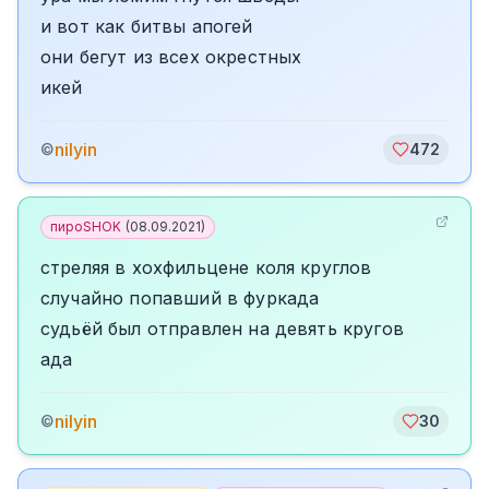
и вот как битвы апогей
они бегут из всех окрестных
икей
nilyin
©
472
пироSHOK
(
08.09.2021
)
стреляя в хохфильцене коля круглов
случайно попавший в фуркада
судьёй был отправлен на девять кругов
ада
nilyin
©
30