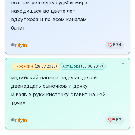
вот так решаешь судьбы мира
находишься во цвете лет
вдруг хоба и по всем каналам
балет
nilyin
©
674
Пирожки +
(
28.07.2023
)
Артишоки
(
05.06.2017
)
индийский папаша наделал детей
двенадцать сыночков и дочку
и взяв в руки кисточку ставит на ней
точку
nilyin
©
563