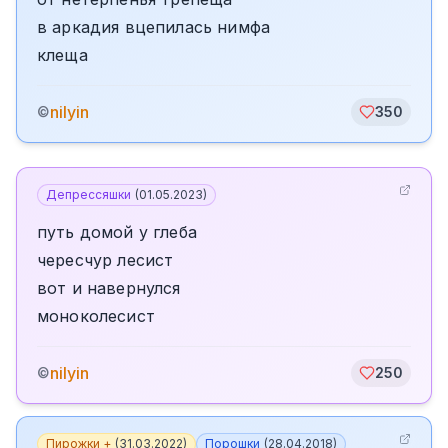
в аркадия вцепилась нимфа
клеща
nilyin
©
350
Депрессяшки
(
01.05.2023
)
путь домой у глеба
чересчур лесист
вот и навернулся
моноколесист
nilyin
©
250
Пирожки +
(
31.03.2022
)
Порошки
(
28.04.2018
)