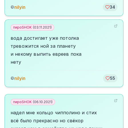
nilyin
©
34
пироSHOK
(
03.11.2021
)
вода достигает уже потолка
тревожится ной за планету
и некому выпить евреев пока
нету
nilyin
©
55
пироSHOK
(
06.10.2021
)
надел мне кольцо чипполино и стих
всё было прекрасно но свёкор