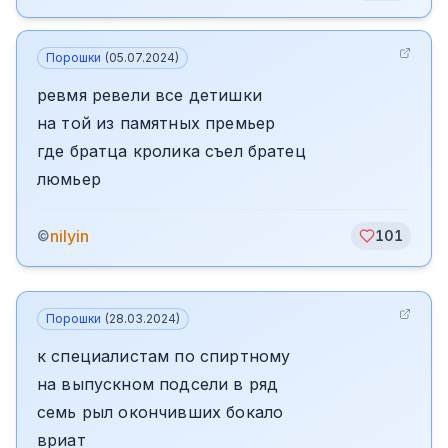
Порошки
(
05.07.2024
)
ревмя ревели все детишки
на той из памятных премьер
где братца кролика съел братец
люмьер
nilyin
©
101
Порошки
(
28.03.2024
)
к специалистам по спиртному
на выпускном подсели в ряд
семь рыл окончивших бокало
вриат