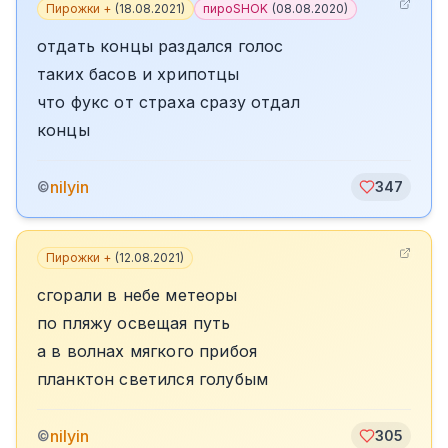
Пирожки +
(
18.08.2021
)
пироSHOK
(
08.08.2020
)
отдать концы раздался голос
таких басов и хрипотцы
что фукс от страха сразу отдал
концы
nilyin
©
347
Пирожки +
(
12.08.2021
)
сгорали в небе метеоры
по пляжу освещая путь
а в волнах мягкого прибоя
планктон светился голубым
nilyin
©
305