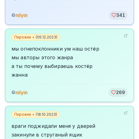
nilyin
©
341
Пирожки +
(
05.12.2023
)
мы огнепоклонники ум наш остёр
мы авторы этого жанра
а ты почему выбираешь костёр
жанна
nilyin
©
269
Пирожки +
(
18.10.2023
)
враги поджидали меня у дверей
закинули в струганый ящик