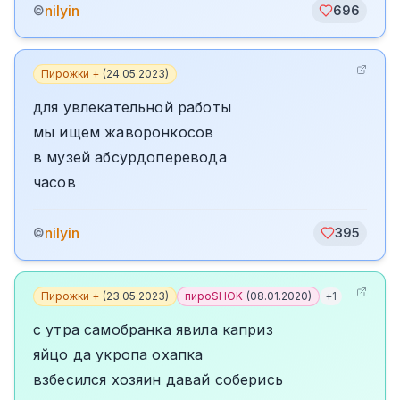
nilyin
©
696
Пирожки +
(
24.05.2023
)
для увлекательной работы
мы ищем жаворонкосов
в музей абсурдоперевода
часов
nilyin
©
395
Пирожки +
(
23.05.2023
)
пироSHOK
(
08.01.2020
)
+
1
с утра самобранка явила каприз
яйцо да укропа охапка
взбесился хозяин давай соберись