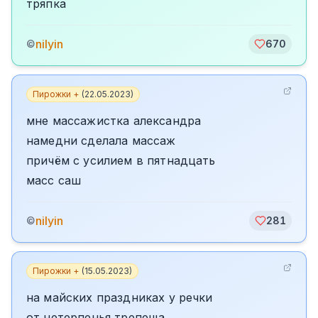
тряпка
nilyin
©
670
Пирожки +
(
22.05.2023
)
мне массажистка александра
намедни сделала массаж
причём с усилием в пятнадцать
масс саш
nilyin
©
281
Пирожки +
(
15.05.2023
)
на майских праздниках у речки
от нетерпенья трепеща