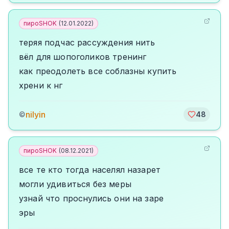
пироSHOK
(
12.01.2022
)
теряя подчас рассуждения нить
вёл для шопоголиков тренинг
как преодолеть все соблазны купить
хрени к нг
nilyin
©
48
пироSHOK
(
08.12.2021
)
все те кто тогда населял назарет
могли удивиться без меры
узнай что проснулись они на заре
эры