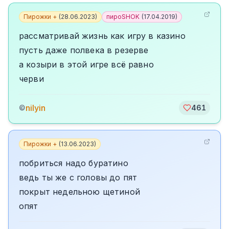
Пирожки +
(
28.06.2023
)
пироSHOK
(
17.04.2019
)
рассматривай жизнь как игру в казино
пусть даже полвека в резерве
а козыри в этой игре всё равно
черви
nilyin
©
461
Пирожки +
(
13.06.2023
)
побриться надо буратино
ведь ты же с головы до пят
покрыт недельною щетиной
опят