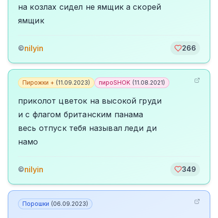
на козлах сидел не ямщик а скорей
ямщик
nilyin
©
266
Пирожки +
(
11.09.2023
)
пироSHOK
(
11.08.2021
)
приколот цветок на высокой груди
и с флагом британским панама
весь отпуск тебя называл леди ди
намо
nilyin
©
349
Порошки
(
06.09.2023
)