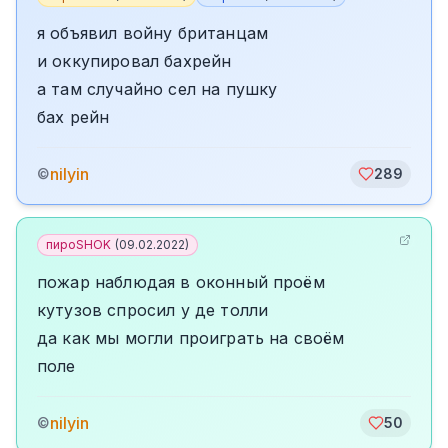
я объявил войну британцам
и оккупировал бахрейн
а там случайно сел на пушку
бах рейн
nilyin
©
289
пироSHOK
(
09.02.2022
)
пожар наблюдая в оконный проём
кутузов спросил у де толли
да как мы могли проиграть на своём
поле
nilyin
©
50