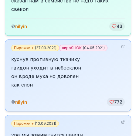
сказал нам в семействе не надо таких
свёкол
nilyin
©
43
Пирожки +
(
27.09.2021
)
пироSHOK
(
04.05.2021
)
куснув противную ткачиху
гвидон уходит в небосклон
он вроде муха но доволен
как слон
nilyin
©
772
Пирожки +
(
10.09.2021
)
ура мы ломим гнутся шведы