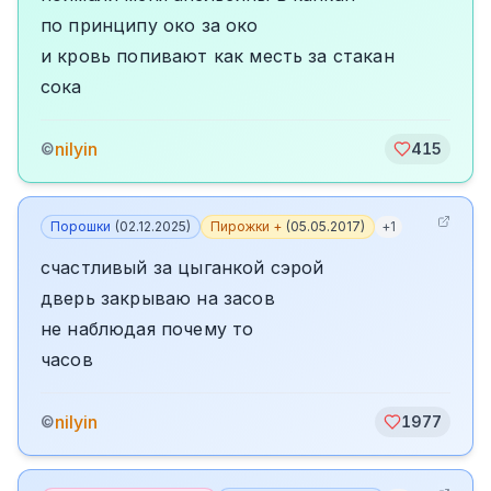
по принципу око за око
и кровь попивают как месть за стакан
сока
nilyin
©
415
Порошки
(
02.12.2025
)
Пирожки +
(
05.05.2017
)
+
1
счастливый за цыганкой сэрой
дверь закрываю на засов
не наблюдая почему то
часов
nilyin
©
1977