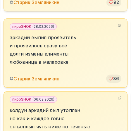
Старик Земляникин
©
92
пироSHOK
(
28.02.2026
)
аркадий выпил проявитель
и проявилось сразу всё
долги измены алименты
любовница в малаховке
Старик Земляникин
©
86
пироSHOK
(
06.02.2026
)
колдун аркадий был утоплен
но как и каждое говно
он всплыл чуть ниже по теченью