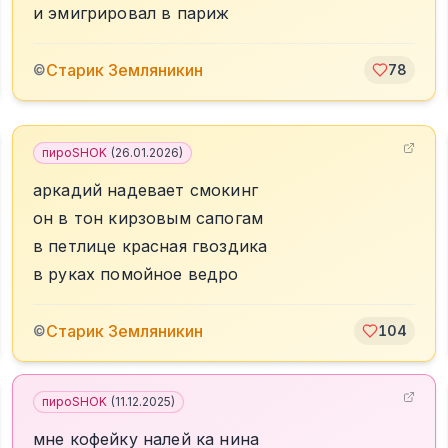
и эмигрировал в париж
Старик Земляникин
©
78
пироSHOK
(
26.01.2026
)
аркадий надевает смокинг
он в тон кирзовым сапогам
в петлице красная гвоздика
в руках помойное ведро
Старик Земляникин
©
104
пироSHOK
(
11.12.2025
)
мне кофейку налей ка нина