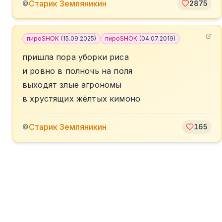
Старик Земляникин
©
2875
пироSHOK
(
15.09.2025
)
пироSHOK
(
04.07.2019
)
пришла пора уборки риса
и ровно в полночь на поля
выходят злые агрономы
в хрустящих жёлтых кимоно
Старик Земляникин
©
165