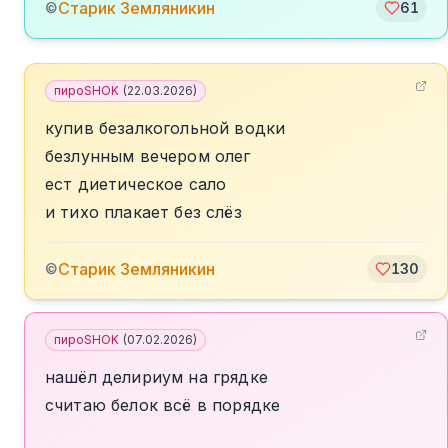
Старик Земляникин
©
61
пироSHOK
(
22.03.2026
)
купив безалкогольной водки
безлунным вечером олег
ест диетическое сало
и тихо плакает без слёз
Старик Земляникин
©
130
пироSHOK
(
07.02.2026
)
нашёл делириум на грядке
считаю белок всё в порядке