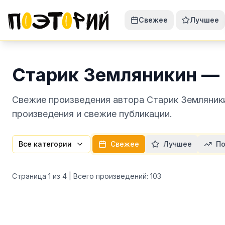
Свежее
Лучшее
Старик Земляникин —
Свежие произведения автора Старик Земляники
произведения и свежие публикации.
Все категории
Свежее
Лучшее
По
Страница
1
из
4
| Всего произведений:
103