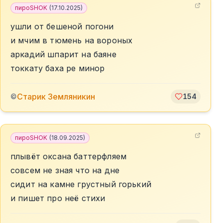
пироSHOK
(
17.10.2025
)
ушли от бешеной погони
и мчим в тюмень на вороных
аркадий шпарит на баяне
токкату баха ре минор
Старик Земляникин
©
154
пироSHOK
(
18.09.2025
)
плывёт оксана баттерфляем
совсем не зная что на дне
сидит на камне грустный горький
и пишет про неё стихи