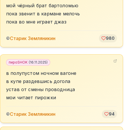
мой чёрный брат бартоломью
пока звенит в кармане мелочь
пока во мне играет джаз
Старик Земляникин
©
980
пироSHOK
(
16.11.2025
)
в полупустом ночном вагоне
в купе раздевшись догола
устав от смены проводница
мои читает пирожки
Старик Земляникин
©
94