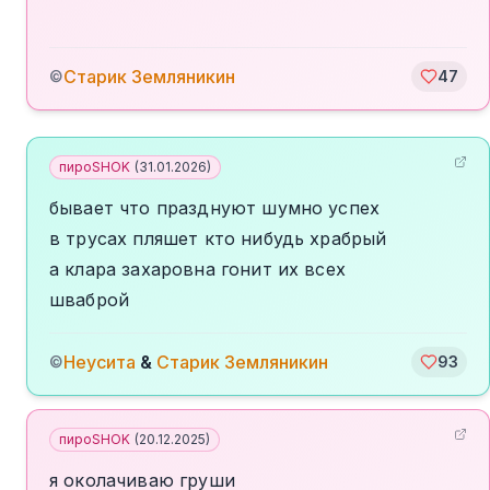
Старик Земляникин
©
47
пироSHOK
(
31.01.2026
)
бывает что празднуют шумно успех
в трусах пляшет кто нибудь храбрый
а клара захаровна гонит их всех
шваброй
Неусита
&
Старик Земляникин
©
93
пироSHOK
(
20.12.2025
)
я околачиваю груши