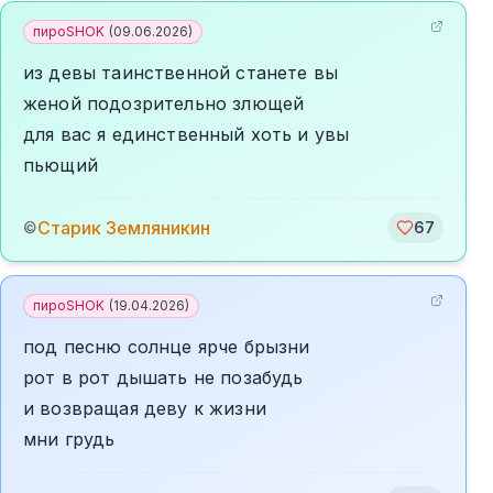
пироSHOK
(
09.06.2026
)
из девы таинственной станете вы
женой подозрительно злющей
для вас я единственный хоть и увы
пьющий
Старик Земляникин
©
67
пироSHOK
(
19.04.2026
)
под песню солнце ярче брызни
рот в рот дышать не позабудь
и возвращая деву к жизни
мни грудь