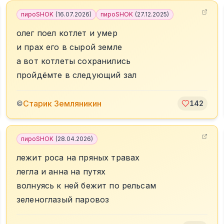
пироSHOK
(
16.07.2026
)
пироSHOK
(
27.12.2025
)
олег поел котлет и умер
и прах его в сырой земле
а вот котлеты сохранились
пройдёмте в следующий зал
Старик Земляникин
©
142
пироSHOK
(
28.04.2026
)
лежит роса на пряных травах
легла и анна на путях
волнуясь к ней бежит по рельсам
зеленоглазый паровоз