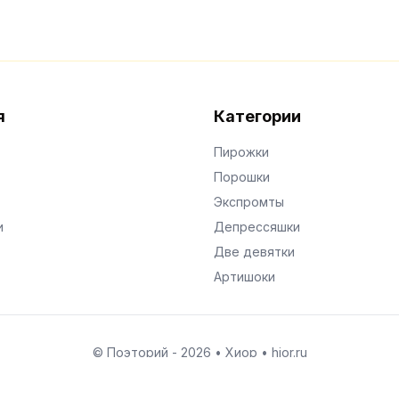
я
Категории
Пирожки
Порошки
Экспромты
и
Депрессяшки
Две девятки
Артишоки
© Поэторий -
2026
•
Хиор
•
hior.ru
Сделано с любовью к малым поэтическим формам