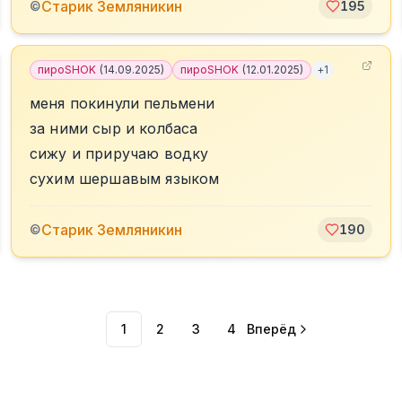
Старик Земляникин
©
195
пироSHOK
(
14.09.2025
)
пироSHOK
(
12.01.2025
)
+
1
меня покинули пельмени
за ними сыр и колбаса
сижу и приручаю водку
сухим шершавым языком
Старик Земляникин
©
190
1
2
3
4
Вперёд