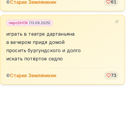
Старик Земляникин
©
61
пироSHOK
(
13.09.2025
)
играть в театре дартаньяна
а вечером придя домой
просить бургундского и долго
искать потёртое седло
Старик Земляникин
©
73