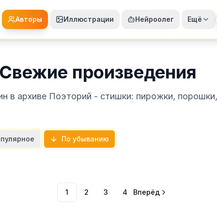
Авторы
Иллюстрации
Нейроолег
Ещё
 Свежие произведения
н в архиве Поэторий - стишки: пирожки, порошки
пулярное
По убыванию
1
2
3
4
Вперёд