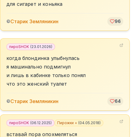
для сигарет и коньяка
Старик Земляникин
©
96
пироSHOK
(
23.01.2026
)
когда блондинка улыбнулась
я машинально подмигнул
и лишь в кабинке только понял
что это женский туалет
Старик Земляникин
©
64
пироSHOK
(
06.12.2025
)
Пирожки +
(
04.05.2018
)
вставай пора опохмеляться