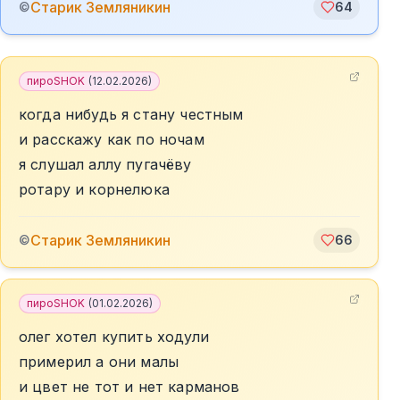
Старик Земляникин
©
64
пироSHOK
(
12.02.2026
)
когда нибудь я стану честным
и расскажу как по ночам
я слушал аллу пугачёву
ротару и корнелюка
Старик Земляникин
©
66
пироSHOK
(
01.02.2026
)
олег хотел купить ходули
примерил а они малы
и цвет не тот и нет карманов