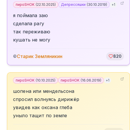
пироSHOK
(
22.10.2025
)
Депрессяшки
(
30.10.2019
)
+
1
я поймала заю
сделала рагу
так переживаю
кушать не могу
Старик Земляникин
©
820
пироSHOK
(
10.10.2025
)
пироSHOK
(
16.06.2019
)
+
1
шопена или мендельсона
спросил волнуясь дирижёр
увидев как оксана глеба
уныло тащит по земле