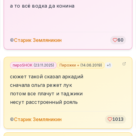
а то всё водка да конина
Старик Земляникин
©
60
пироSHOK
(
23.11.2025
)
Пирожки +
(
14.06.2019
)
+
1
сюжет такой сказал аркадий
сначала ольга режет лук
потом все плачут и таджики
несут расстроенный рояль
Старик Земляникин
©
1013