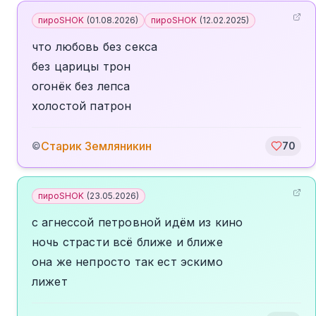
пироSHOK
(
01.08.2026
)
пироSHOK
(
12.02.2025
)
что любовь без секса
без царицы трон
огонёк без лепса
холостой патрон
Старик Земляникин
©
70
пироSHOK
(
23.05.2026
)
с агнессой петровной идём из кино
ночь страсти всё ближе и ближе
она же непросто так ест эскимо
лижет