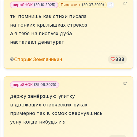
пироSHOK
(
20.10.2025
)
Пирожки +
(
29.07.2019
)
+
1
ты помнишь как стихи писала
на тонких крылышках стрекоз
а я тебе на листьях дуба
настаивал денатурат
Старик Земляникин
©
888
пироSHOK
(
25.09.2025
)
держу замёрзшую улитку
в дрожащих старческих руках
примерно так в комок свернувшись
усну когда нибудь и я