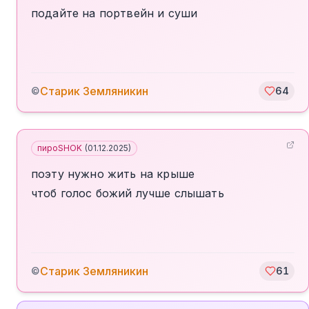
подайте на портвейн и суши
Старик Земляникин
©
64
пироSHOK
(
01.12.2025
)
поэту нужно жить на крыше
чтоб голос божий лучше слышать
Старик Земляникин
©
61