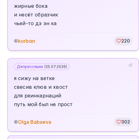
жирные бока
и несёт образчик
чьей-то дэ эн ка
korbαn
©
220
Депрессяшки
(
25.07.2026
)
я сижу на ветке
свесив клюв и хвост
для реинкарнаций
путь мой был не прост
Olga Babaeva
©
302