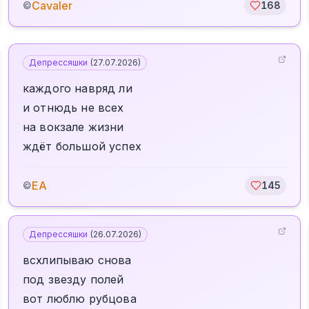
Cavaler
©
168
Депрессяшки
(
27.07.2026
)
каждого навряд ли
и отнюдь не всех
на вокзале жизни
ждёт большой успех
ЕА
©
145
Депрессяшки
(
26.07.2026
)
всхлипываю снова
под звезду полей
вот люблю рубцова