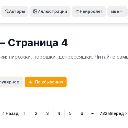
Авторы
Иллюстрации
Нейроолег
Ещё
— Страница 4
ки: пирожки, порошки, депрессяшки. Читайте сам
пулярное
По убыванию
Назад
1
2
3
4
5
6
782
Вперёд
More pages