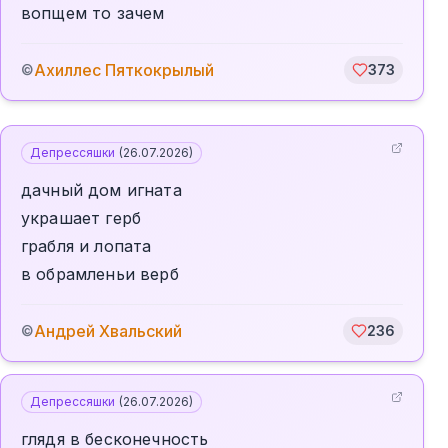
вопщем то зачем
Ахиллес Пяткокрылый
©
373
Депрессяшки
(
26.07.2026
)
дачный дом игната
украшает герб
грабля и лопата
в обрамленьи верб
Андрей Хвальский
©
236
Депрессяшки
(
26.07.2026
)
глядя в бесконечность