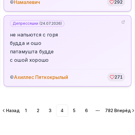
Намалевич
©
292
Депрессяшки
(
24.07.2026
)
не напьются с горя
будда и ошо
патамушта будде
с ошой хорошо
Ахиллес Пяткокрылый
©
271
Назад
1
2
3
4
5
6
782
Вперёд
More pages