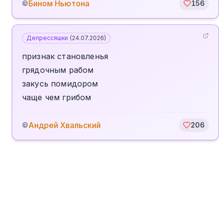
Бином Ньютона
©
156
Депрессяшки
(
24.07.2026
)
признак становленья
грядочным рабом
закусь помидором
чаще чем грибом
Андрей Хвальский
©
206