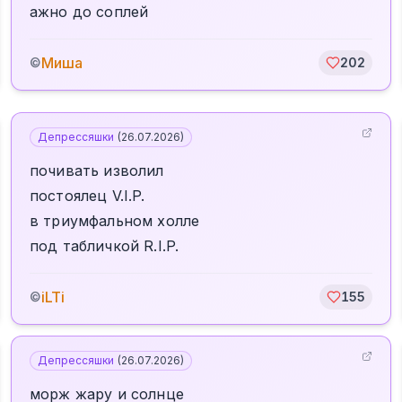
ажно до соплей
Миша
©
202
Депрессяшки
(
26.07.2026
)
почивать изволил
постоялец V.I.P.
в триумфальном холле
под табличкой R.I.P.
iLTi
©
155
Депрессяшки
(
26.07.2026
)
морж жару и солнце