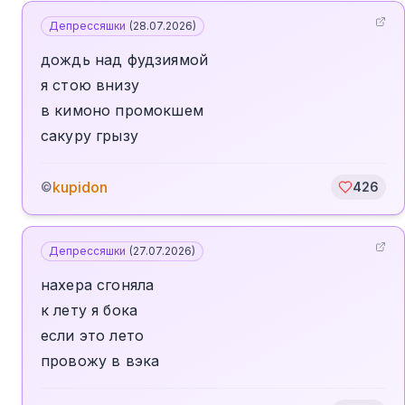
Депрессяшки
(
28.07.2026
)
дождь над фудзиямой
я стою внизу
в кимоно промокшем
сакуру грызу
kupidon
©
426
Депрессяшки
(
27.07.2026
)
нахера сгоняла
к лету я бока
если это лето
провожу в вэка