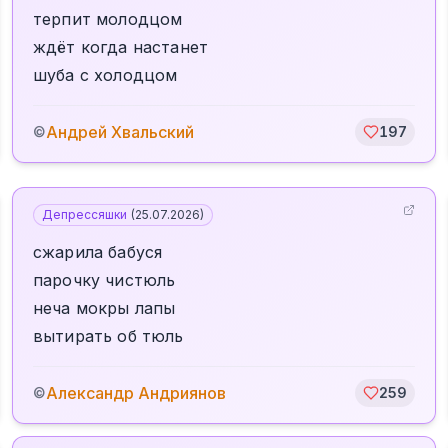
терпит молодцом
ждёт когда настанет
шуба с холодцом
Андрей Хвальский
©
197
Депрессяшки
(
25.07.2026
)
сжарила бабуся
парочку чистюль
неча мокры лапы
вытирать об тюль
Александр Андриянов
©
259