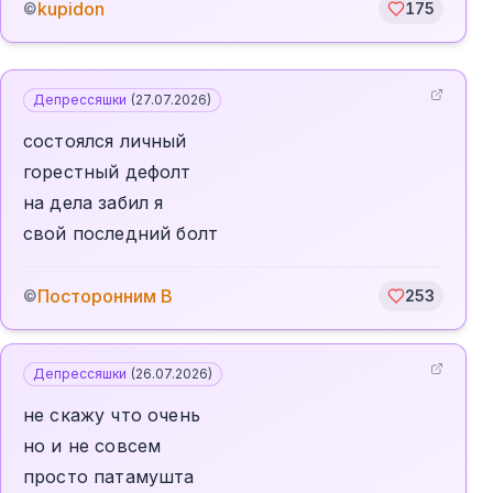
kupidon
©
175
Депрессяшки
(
27.07.2026
)
состоялся личный
горестный дефолт
на дела забил я
свой последний болт
Посторонним В
©
253
Депрессяшки
(
26.07.2026
)
не скажу что очень
но и не совсем
просто патамушта