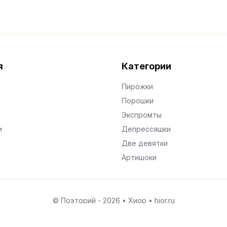
я
Категории
Пирожки
Порошки
Экспромты
и
Депрессяшки
Две девятки
Артишоки
© Поэторий -
2026
•
Хиор
•
hior.ru
Сделано с любовью к малым поэтическим формам