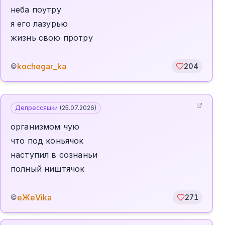
неба поутру
я его лазурью
жизнь свою протру
kochegar_ka
©
204
Депрессяшки
(
25.07.2026
)
организмом чую
что под коньячок
наступил в сознаньи
полный ништячок
еЖеVika
©
271