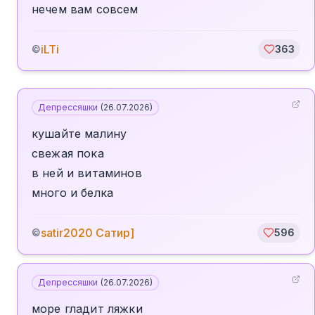
нечем вам совсем
iLTi
©
363
Депрессяшки
(
26.07.2026
)
кушайте малину
свежая пока
в ней и витаминов
много и белка
satir2020 Сатир]
©
596
Депрессяшки
(
26.07.2026
)
море гладит ляжки