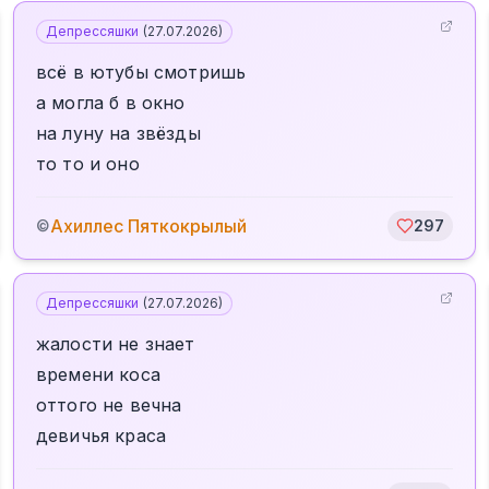
Депрессяшки
(
27.07.2026
)
всё в ютубы смотришь
а могла б в окно
на луну на звёзды
то то и оно
Ахиллес Пяткокрылый
©
297
Депрессяшки
(
27.07.2026
)
жалости не знает
времени коса
оттого не вечна
девичья краса