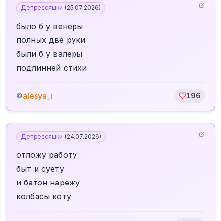
Депрессяшки
(
25.07.2026
)
было б у венеры
полных две руки
были б у валеры
подлинней стихи
alesya_i
©
196
Депрессяшки
(
24.07.2026
)
отложу работу
быт и суету
и батон нарежу
колбасы коту