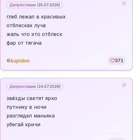
Депрессяшки
(
25.07.2026
)
глеб лежал в красивых
отблесках луча
жаль что это отблеск
фар от тягача
kupidon
©
371
Депрессяшки
(
24.07.2026
)
звëзды светят ярко
путнику в ночи
разглядел маньяка
убегай кричи