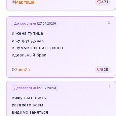
Мартиша
©
471
Депрессяшки
(
27.07.2026
)
и жена тупица
и супруг дурак
в сумме как ни странно
идеальный брак
ZanoZa
©
529
Депрессяшки
(
27.07.2026
)
вижу вы советы
раздаёте всем
видимо заняться