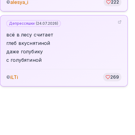
alesya_i
©
222
Депрессяшки
(
24.07.2026
)
всё в лесу считает
глеб вкуснятиной
даже голубику
с голубятиной
iLTi
©
269