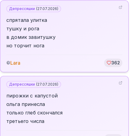
Депрессяшки
(
27.07.2026
)
спрятала улитка
тушку и рога
в домик завитушку
но торчит нога
Lara
©
362
Депрессяшки
(
27.07.2026
)
пирожки с капустой
ольга принесла
только глеб скончался
третьего числа