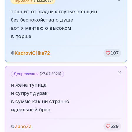
Пирожки +
(
11.12.2025
)
тошнит от жадных глупых женщин
без беспокойства о душе
вот я мечтаю о высоком
в порше
KadroviCHka72
©
107
Депрессяшки
(
27.07.2026
)
и жена тупица
и супруг дурак
в сумме как ни странно
идеальный брак
ZanoZa
©
529