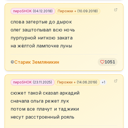
пироSHOK
(
04.12.2018
)
Пирожки +
(
10.09.2018
)
слова затертые до дырок
олег заштопывал всю ночь
пурпурной ниткою заката
на жёлтой лампочке луны
Старик Земляникин
©
1051
пироSHOK
(
23.11.2025
)
Пирожки +
(
14.06.2019
)
+
1
сюжет такой сказал аркадий
сначала ольга режет лук
потом все плачут и таджики
несут расстроенный рояль