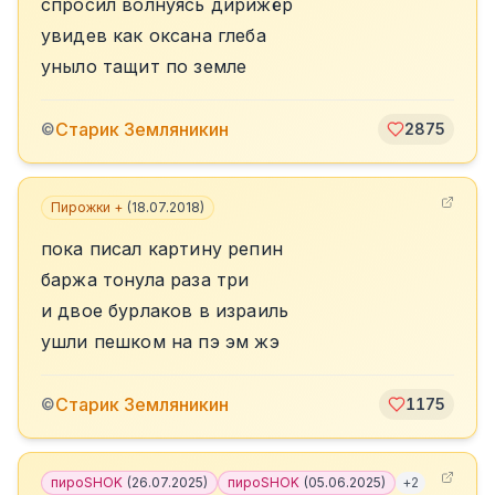
спросил волнуясь дирижёр
увидев как оксана глеба
уныло тащит по земле
Старик Земляникин
©
2875
Пирожки +
(
18.07.2018
)
пока писал картину репин
баржа тонула раза три
и двое бурлаков в израиль
ушли пешком на пэ эм жэ
Старик Земляникин
©
1175
пироSHOK
(
26.07.2025
)
пироSHOK
(
05.06.2025
)
+
2