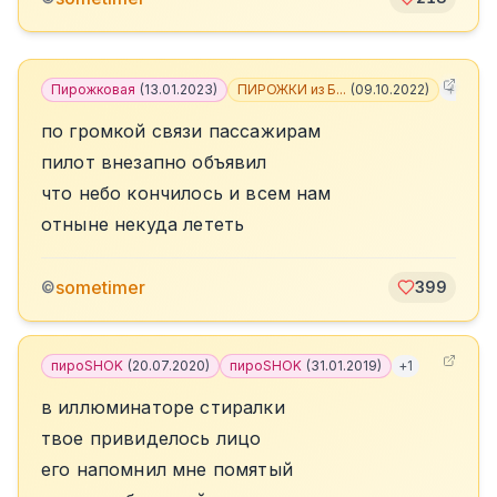
Пирожковая
(
13.01.2023
)
ПИРОЖКИ из Б...
(
09.10.2022
)
+
1
по громкой связи пассажирам
пилот внезапно объявил
что небо кончилось и всем нам
отныне некуда лететь
sometimer
©
399
пироSHOK
(
20.07.2020
)
пироSHOK
(
31.01.2019
)
+
1
в иллюминаторе стиралки
твое привиделось лицо
его напомнил мне помятый