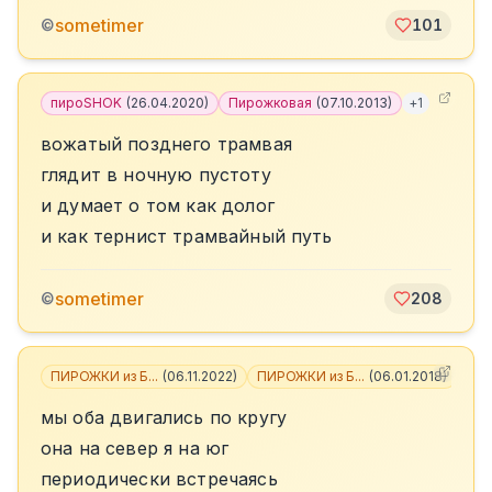
sometimer
©
101
пироSHOK
(
26.04.2020
)
Пирожковая
(
07.10.2013
)
+
1
вожатый позднего трамвая
глядит в ночную пустоту
и думает о том как долог
и как тернист трамвайный путь
sometimer
©
208
ПИРОЖКИ из Б...
(
06.11.2022
)
ПИРОЖКИ из Б...
(
06.01.2018
)
+
1
мы оба двигались по кругу
она на север я на юг
периодически встречаясь