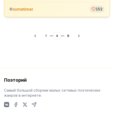
sometimer
©
152
1
4
8
More pages
More pages
Поэторий
Самый большой сборник малых сетевых поэтических
жанров в интернете.
VKontakte
Facebook
X
Telegram