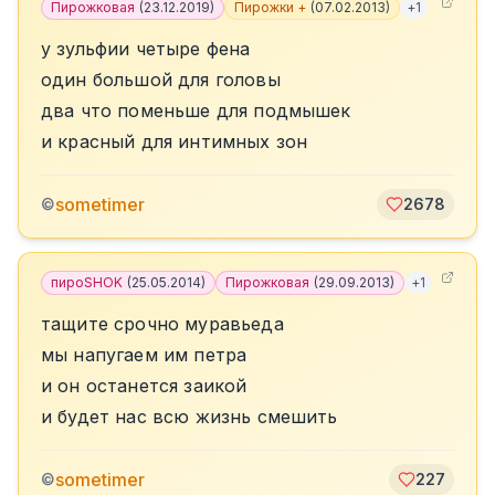
Пирожковая
(
23.12.2019
)
Пирожки +
(
07.02.2013
)
+
1
у зульфии четыре фена
один большой для головы
два что поменьше для подмышек
и красный для интимных зон
sometimer
©
2678
пироSHOK
(
25.05.2014
)
Пирожковая
(
29.09.2013
)
+
1
тащите срочно муравьеда
мы напугаем им петра
и он останется заикой
и будет нас всю жизнь смешить
sometimer
©
227