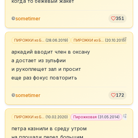
когда то бежевый жакет
sometimer
©
351
ПИРОЖКИ из Б...
(
28.06.2019
)
ПИРОЖКИ из Б...
(
20.10.2015
)
+
1
аркадий вводит член в оксану
а достает из зульфии
и рукоплещет зал и просит
еще раз фокус повторить
sometimer
©
172
ПИРОЖКИ из Б...
(
10.02.2020
)
Пирожковая
(
31.05.2014
)
+
1
петра казнили в среду утром
на площади перед большим