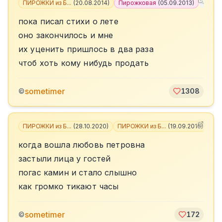
ПИРОЖКИ из Б...
(
20.08.2014
)
Пирожковая
(
05.09.2013
)
+
2
пока писал стихи о лете
оно закончилось и мне
их уценить пришлось в два раза
чтоб хоть кому нибудь продать
sometimer
©
1308
ПИРОЖКИ из Б...
(
28.10.2020
)
ПИРОЖКИ из Б...
(
19.09.2016
)
+
2
когда вошла любовь петровна
застыли лица у гостей
погас камин и стало слышно
как громко тикают часы
sometimer
©
172