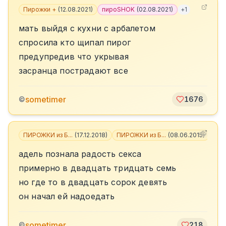
Пирожки +
(
12.08.2021
)
пироSHOK
(
02.08.2021
)
+
1
мать выйдя с кухни с арбалетом
спросила кто щипал пирог
предупредив что укрывая
засранца пострадают все
sometimer
©
1676
ПИРОЖКИ из Б...
(
17.12.2018
)
ПИРОЖКИ из Б...
(
08.06.2015
)
+
1
адель познала радость секса
примерно в двадцать тридцать семь
но где то в двадцать сорок девять
он начал ей надоедать
sometimer
©
218