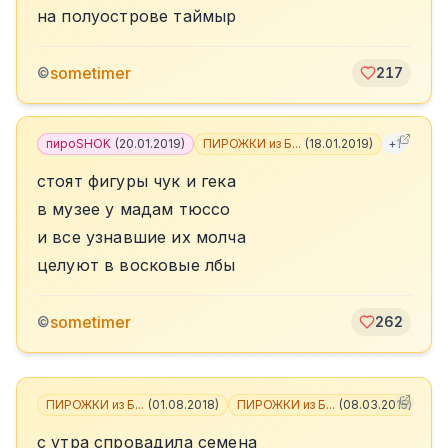
на полуострове таймыр
sometimer
©
217
пироSHOK
(
20.01.2019
)
ПИРОЖКИ из Б...
(
18.01.2019
)
+
1
стоят фигуры чук и гека
в музее у мадам тюссо
и все узнавшие их молча
целуют в восковые лбы
sometimer
©
262
ПИРОЖКИ из Б...
(
01.08.2018
)
ПИРОЖКИ из Б...
(
08.03.2015
)
+
1
с утра спровадила семена