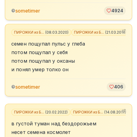
sometimer
©
4924
ПИРОЖКИ из Б...
(
08.03.2020
)
ПИРОЖКИ из Б...
(
21.03.2016
)
+
1
семен пощупал пульс у глеба
потом пощупал у себя
потом пощупал у оксаны
и понял умер толко он
sometimer
©
406
ПИРОЖКИ из Б...
(
20.02.2022
)
ПИРОЖКИ из Б...
(
14.08.2017
)
+
2
в густой туман над бездорожьем
несет семена космолет