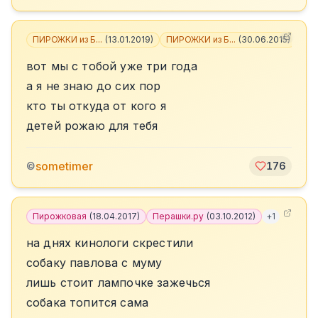
ПИРОЖКИ из Б...
(
13.01.2019
)
ПИРОЖКИ из Б...
(
30.06.2015
)
+
2
вот мы с тобой уже три года
а я не знаю до сих пор
кто ты откуда от кого я
детей рожаю для тебя
sometimer
©
176
Пирожковая
(
18.04.2017
)
Перашки.ру
(
03.10.2012
)
+
1
на днях кинологи скрестили
собаку павлова с муму
лишь стоит лампочке зажечься
собака топится сама