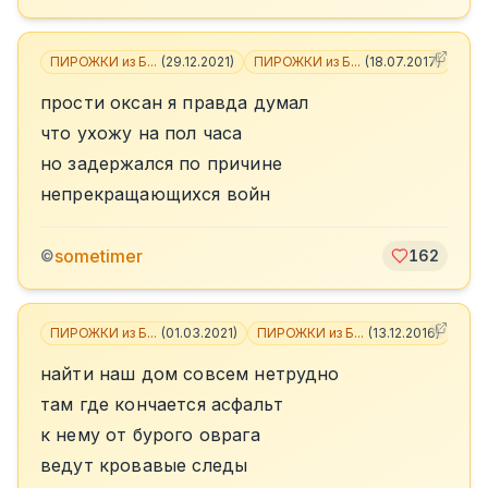
ПИРОЖКИ из Б...
(
29.12.2021
)
ПИРОЖКИ из Б...
(
18.07.2017
)
+
1
прости оксан я правда думал
что ухожу на пол часа
но задержался по причине
непрекращающихся войн
sometimer
©
162
ПИРОЖКИ из Б...
(
01.03.2021
)
ПИРОЖКИ из Б...
(
13.12.2016
)
+
1
найти наш дом совсем нетрудно
там где кончается асфальт
к нему от бурого оврага
ведут кровавые следы