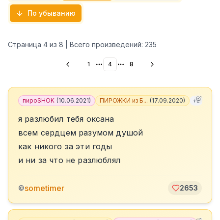
По убыванию
Страница
4
из
8
| Всего произведений:
235
1
4
8
More pages
More pages
пироSHOK
(
10.06.2021
)
ПИРОЖКИ из Б...
(
17.09.2020
)
+
2
я разлюбил тебя оксана
всем сердцем разумом душой
как никого за эти годы
и ни за что не разлюблял
sometimer
©
2653