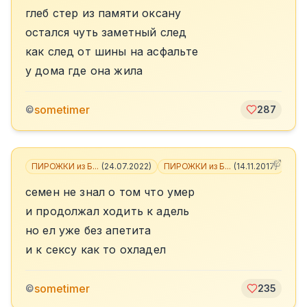
глеб стер из памяти оксану
остался чуть заметный след
как след от шины на асфальте
у дома где она жила
sometimer
©
287
ПИРОЖКИ из Б...
(
24.07.2022
)
ПИРОЖКИ из Б...
(
14.11.2017
)
+
1
семен не знал о том что умер
и продолжал ходить к адель
но ел уже без апетита
и к сексу как то охладел
sometimer
©
235