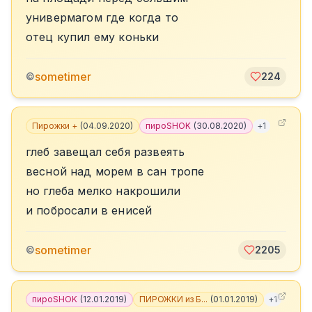
универмагом где когда то
отец купил ему коньки
sometimer
©
224
Пирожки +
(
04.09.2020
)
пироSHOK
(
30.08.2020
)
+
1
глеб завещал себя развеять
весной над морем в сан тропе
но глеба мелко накрошили
и побросали в енисей
sometimer
©
2205
пироSHOK
(
12.01.2019
)
ПИРОЖКИ из Б...
(
01.01.2019
)
+
1