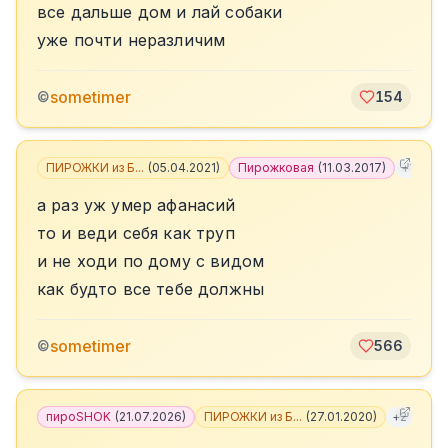
все дальше дом и лай собаки
уже почти неразличим
sometimer
©
154
ПИРОЖКИ из Б...
(
05.04.2021
)
Пирожковая
(
11.03.2017
)
+
1
а раз уж умер афанасий
то и веди себя как труп
и не ходи по дому с видом
как будто все тебе должны
sometimer
©
566
пироSHOK
(
21.07.2026
)
ПИРОЖКИ из Б...
(
27.01.2020
)
+
2