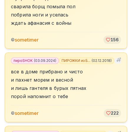
сварила борщ помыла пол
побрила ноги и уселась
ждать афанасия с войны
sometimer
©
156
пироSHOK
(
03.09.2024
)
ПИРОЖКИ из Б...
(
02.12.2018
)
+
1
все в доме прибрано и чисто
и пахнет морем и весной
и лишь гантеля в бурых пятнах
порой напомнит о тебе
sometimer
©
222