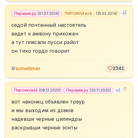
Перашки.ру
(
01.07.2014
)
ПИРОЖКИ из Б...
(
15.02.2014
)
+
1
седой почтенный настоятель
ведет к амвону прихожан
а тут плясали пусси райот
он тихо гордо говорит
sometimer
©
2341
Пирожковая
(
08.12.2020
)
Перашки.ру
(
30.11.2020
)
+
2
вот наконец объявлен траур
и мы выходим из домов
надевши черные цилиндры
раскрывши черные зонты