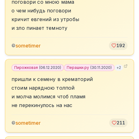
поговори со мною мама
о чем нибудь поговори
кричит евгений из утробы
и зло пинает темноту
sometimer
©
192
Пирожковая
(
06.12.2020
)
Перашки.ру
(
30.11.2020
)
+
2
пришли к семену в крематорий
стоим нарядною толпой
и молча молимся чтоб пламя
не перекинулось на нас
sometimer
©
211