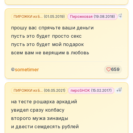
ПИРОЖКИ из Б...
(
01.05.2019
)
Пирожковая
(
19.08.2018
)
+
4
прошу вас спрячьте ваши деньги
пусть это будет просто секс
пусть это будет мой подарок
всем вам не верящим в любовь
sometimer
©
659
ПИРОЖКИ из Б...
(
06.05.2021
)
пироSHOK
(
15.02.2017
)
+
4
на тесте рошарха аркадий
увидел сразу колбасу
второго мужа зинаиды
и двести семдесять рублей