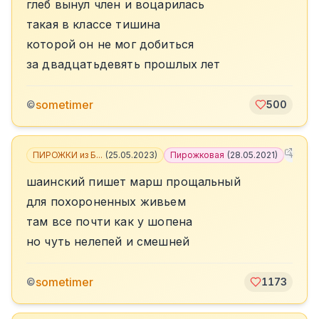
глеб вынул член и воцарилась
такая в классе тишина
которой он не мог добиться
за двадцатьдевять прошлых лет
sometimer
©
500
ПИРОЖКИ из Б...
(
25.05.2023
)
Пирожковая
(
28.05.2021
)
+
5
шаинский пишет марш прощальный
для похороненных живьем
там все почти как у шопена
но чуть нелепей и смешней
sometimer
©
1173