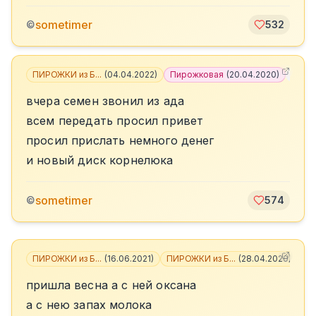
sometimer
©
532
ПИРОЖКИ из Б...
(
04.04.2022
)
Пирожковая
(
20.04.2020
)
+
4
вчера семен звонил из ада
всем передать просил привет
просил прислать немного денег
и новый диск корнелюка
sometimer
©
574
ПИРОЖКИ из Б...
(
16.06.2021
)
ПИРОЖКИ из Б...
(
28.04.2020
)
+
5
пришла весна а с ней оксана
а с нею запах молока