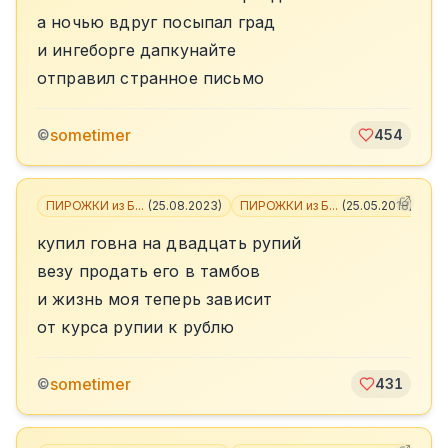
а ночью вдруг посыпал град
и ингеборге дапкунайте
отправил странное письмо
sometimer
©
454
ПИРОЖКИ из Б...
(
25.08.2023
)
ПИРОЖКИ из Б...
(
25.05.2018
)
+
3
купил говна на двадцать рупий
везу продать его в тамбов
и жизнь моя теперь зависит
от курса рупии к рублю
sometimer
©
431