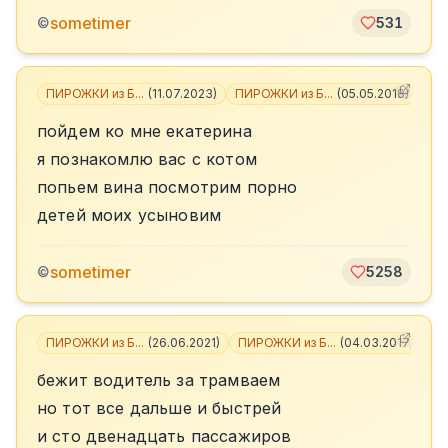
sometimer
©
531
ПИРОЖКИ из Б...
(
11.07.2023
)
ПИРОЖКИ из Б...
(
05.05.2018
)
+
3
пойдем ко мне екатерина
я познакомлю вас с котом
попьем вина посмотрим порно
детей моих усыновим
sometimer
©
5258
ПИРОЖКИ из Б...
(
26.06.2021
)
ПИРОЖКИ из Б...
(
04.03.2017
)
+
3
бежит водитель за трамваем
но тот все дальше и быстрей
и сто двенадцать пассажиров