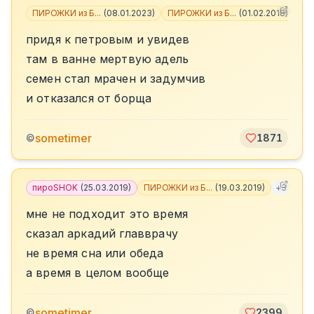
ПИРОЖКИ из Б...
(
08.01.2023
)
ПИРОЖКИ из Б...
(
01.02.2018
)
+
4
придя к петровым и увидев
там в ванне мертвую адель
семен стал мрачен и задумчив
и отказался от борща
sometimer
©
1871
пироSHOK
(
25.03.2019
)
ПИРОЖКИ из Б...
(
19.03.2019
)
+
3
мне не подходит это время
сказал аркадий главврачу
не время сна или обеда
а время в целом вообще
sometimer
©
2399