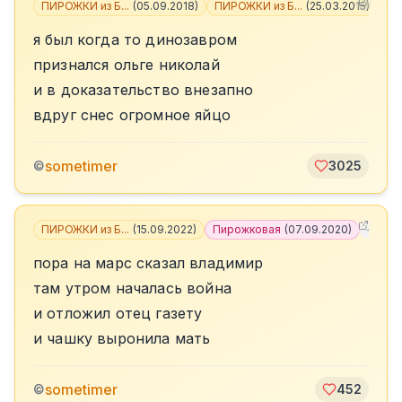
ПИРОЖКИ из Б...
(
05.09.2018
)
ПИРОЖКИ из Б...
(
25.03.2015
)
+
2
я был когда то динозавром
признался ольге николай
и в доказательство внезапно
вдруг снес огромное яйцо
sometimer
©
3025
ПИРОЖКИ из Б...
(
15.09.2022
)
Пирожковая
(
07.09.2020
)
+
3
пора на марс сказал владимир
там утром началась война
и отложил отец газету
и чашку выронила мать
sometimer
©
452