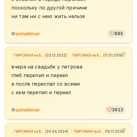
поскольку по другой причине
ни там ни с нею жить нельзя
sometimer
©
885
ПИРОЖКИ из Б...
(
03.12.2022
)
ПИРОЖКИ из Б...
(
11.01.2018
)
+
3
вчера на свадьбе у петрова
глеб перепил и переел
а после переспал со всеми
с кем перепил и переел
sometimer
©
3613
ПИРОЖКИ из Б...
(
24.04.2024
)
ПИРОЖКИ из Б...
(
16.11.2019
)
+
3