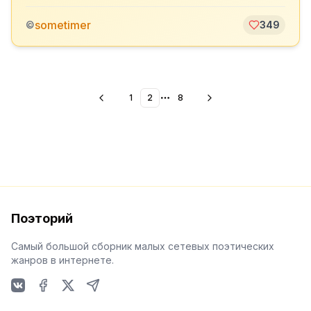
sometimer
©
349
1
2
8
More pages
Поэторий
Самый большой сборник малых сетевых поэтических
жанров в интернете.
VKontakte
Facebook
X
Telegram