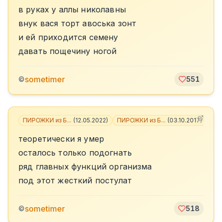
в руках у аллы николавны
внук вася торт авоська зонт
и ей приходится семену
давать пощечину ногой
sometimer
©
551
ПИРОЖКИ из Б...
(
12.05.2022
)
ПИРОЖКИ из Б...
(
03.10.2017
)
+
3
теоретически я умер
осталось только подогнать
ряд главных функций организма
под этот жесткий постулат
sometimer
©
518