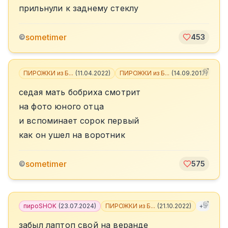
прильнули к заднему стеклу
sometimer
©
453
ПИРОЖКИ из Б...
(
11.04.2022
)
ПИРОЖКИ из Б...
(
14.09.2017
)
+
3
седая мать бобриха смотрит
на фото юного отца
и вспоминает сорок первый
как он ушел на воротник
sometimer
©
575
пироSHOK
(
23.07.2024
)
ПИРОЖКИ из Б...
(
21.10.2022
)
+
3
забыл лаптоп свой на веранде