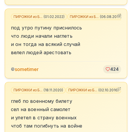
ПИРОЖКИ из Б...
(
01.02.2022
)
ПИРОЖКИ из Б...
(
06.08.2017
)
+
3
под утро путину приснилось
что люди начали наглеть
и он тогда на всякий случай
велел людей арестовать
sometimer
©
424
ПИРОЖКИ из Б...
(
18.11.2020
)
ПИРОЖКИ из Б...
(
02.10.2016
)
+
3
глеб по военному билету
сел на военный самолет
и улетел в страну военных
чтоб там погибнуть на войне