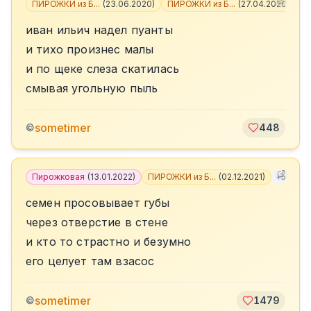
ПИРОЖКИ из Б...
(
23.06.2020
)
ПИРОЖКИ из Б...
(
27.04.2020
)
+
4
иван ильич надел пуанты
и тихо произнес малы
и по щеке слеза скатилась
смывая угольную пыль
sometimer
©
448
Пирожковая
(
13.01.2022
)
ПИРОЖКИ из Б...
(
02.12.2021
)
+
5
семен просовывает губы
через отверстие в стене
и кто то страстно и безумно
его целует там взасос
sometimer
©
1479