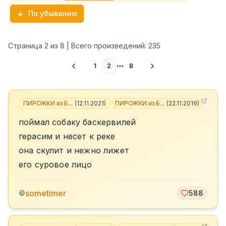
По убыванию
Страница
2
из
8
| Всего произведений:
235
1
2
8
More pages
ПИРОЖКИ из Б...
(
12.11.2021
)
ПИРОЖКИ из Б...
(
22.11.2019
)
+
4
поймал собаку баскервилей
герасим и несет к реке
она скулит и нежно лижет
его суровое лицо
sometimer
©
588