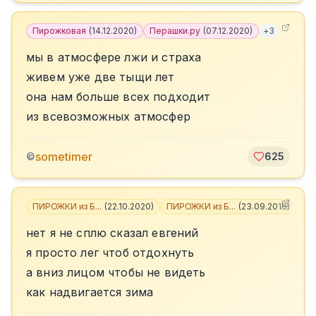
Пирожковая
(
14.12.2020
)
Перашки.ру
(
07.12.2020
)
+
3
мы в атмосфере лжи и страха
живем уже две тыщи лет
она нам больше всех подходит
из всевозможных атмосфер
sometimer
©
625
ПИРОЖКИ из Б...
(
22.10.2020
)
ПИРОЖКИ из Б...
(
23.09.2016
)
+
3
нет я не сплю сказал евгений
я просто лег чтоб отдохнуть
а вниз лицом чтобы не видеть
как надвигается зима