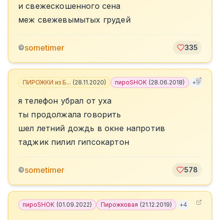
и свежескошенного сена
меж свежевымытых грудей
sometimer
©
335
ПИРОЖКИ из Б...
(
28.11.2020
)
пироSHOK
(
28.06.2018
)
+
3
я телефон убрал от уха
ты продолжала говорить
шел летний дождь в окне напротив
таджик пилил гипсокартон
sometimer
©
578
пироSHOK
(
01.09.2022
)
Пирожковая
(
21.12.2019
)
+
4