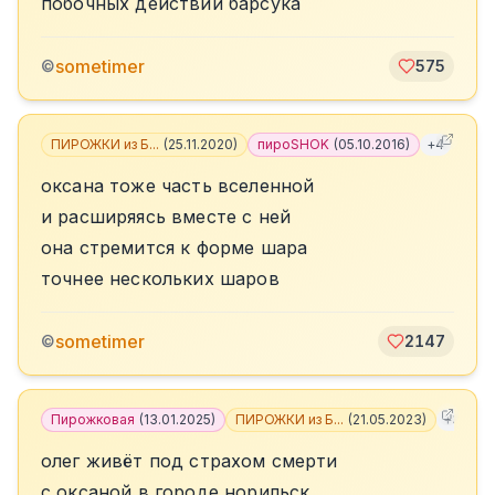
побочных действий барсука
sometimer
©
575
ПИРОЖКИ из Б...
(
25.11.2020
)
пироSHOK
(
05.10.2016
)
+
4
оксана тоже часть вселенной
и расширяясь вместе с ней
она стремится к форме шара
точнее нескольких шаров
sometimer
©
2147
Пирожковая
(
13.01.2025
)
ПИРОЖКИ из Б...
(
21.05.2023
)
+
3
олег живёт под страхом смерти
с оксаной в городе норильск