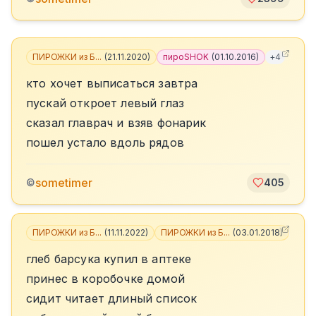
ПИРОЖКИ из Б...
(
21.11.2020
)
пироSHOK
(
01.10.2016
)
+
4
кто хочет выписаться завтра
пускай откроет левый глаз
сказал главрач и взяв фонарик
пошел устало вдоль рядов
sometimer
©
405
ПИРОЖКИ из Б...
(
11.11.2022
)
ПИРОЖКИ из Б...
(
03.01.2018
)
+
3
глеб барсука купил в аптеке
принес в коробочке домой
сидит читает длиный список