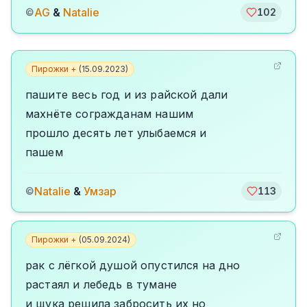
AG
&
Natalie
©
102
Пирожки +
(
15.09.2023
)
пашите весь год и из райской дали
махнёте согражданам нашим
прошло десять лет улыбаемся и
пашем
Natalie
&
Умзар
©
113
Пирожки +
(
05.09.2024
)
рак с лёгкой душой опустился на дно
растаял и лебедь в тумане
и щука решила забросить их но