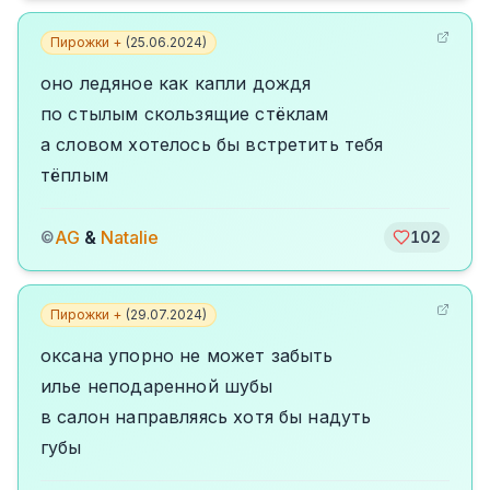
Пирожки +
(
25.06.2024
)
оно ледяное как капли дождя
по стылым скользящие стёклам
а словом хотелось бы встретить тебя
тёплым
AG
&
Natalie
©
102
Пирожки +
(
29.07.2024
)
оксана упорно не может забыть
илье неподаренной шубы
в салон направляясь хотя бы надуть
губы