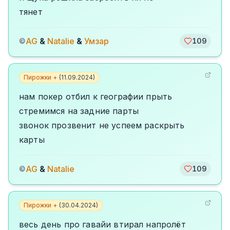
тянет
AG
&
Natalie
&
Умзар
©
109
Пирожки +
(
11.09.2024
)
нам покер отбил к географии прыть
стремимся на задние парты
звонок прозвенит не успеем раскрыть
карты
AG
&
Natalie
©
109
Пирожки +
(
30.04.2024
)
весь день про гавайи втирал напролёт