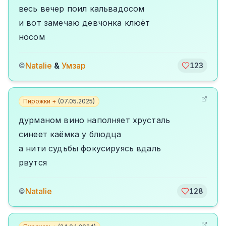
весь вечер поил кальвадосом
и вот замечаю девчонка клюёт
носом
Natalie
&
Умзар
©
123
Пирожки +
(
07.05.2025
)
дурманом вино наполняет хрусталь
синеет каёмка у блюдца
а нити судьбы фокусируясь вдаль
рвутся
Natalie
©
128