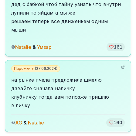
дед с бабкой чтоб тайну узнать что внутри
лупили по яйцам а мы же
решаем теперь всё движеньем одним
мыши
Natalie
&
Умзар
©
161
Пирожки +
(
27.06.2024
)
на рынке пчела предложила шмелю
давайте сначала наличку
клубничку тогда вам попозже пришлю
в личку
AG
&
Natalie
©
160