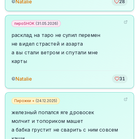
Natalie
©
28
пироSHOK
(
31.05.2026
)
расклад на таро не сулил перемен
не видел страстей и азарта
а вы стали ветром и спутали мне
карты
Natalie
©
31
Пирожки +
(
24.12.2025
)
железный попался яге дровосек
молчит и топориком машет
а бабка грустит не сварить с ним совсем
каши