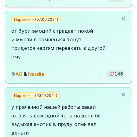
Пирожки +
(
07.06.2024
)
от бури эмоций страдает покой
и мысли в сомнениях тонут
придётся чертям переехать в другой
омут
AG
&
Natalie
©
146
Пирожки +
(
03.10.2024
)
у прачечной нашей работы завал
эх взять выходной хоть на день бы
вздыхая енотик в пруду отмывал
деньги