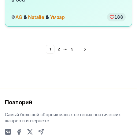
AG
&
Natalie
&
Умзар
©
188
1
2
5
More pages
Поэторий
Самый большой сборник малых сетевых поэтических
жанров в интернете.