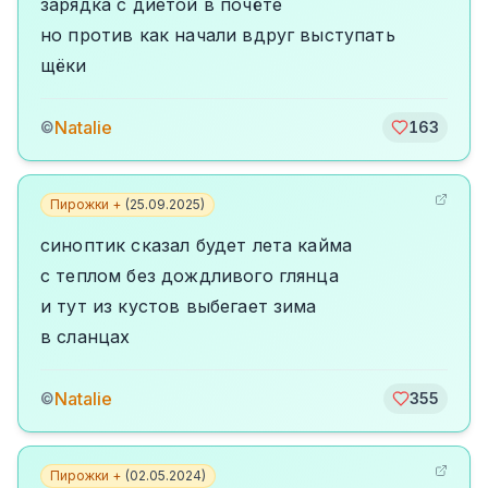
зарядка с диетой в почёте
но против как начали вдруг выступать
щёки
Natalie
©
163
Пирожки +
(
25.09.2025
)
синоптик сказал будет лета кайма
с теплом без дождливого глянца
и тут из кустов выбегает зима
в сланцах
Natalie
©
355
Пирожки +
(
02.05.2024
)