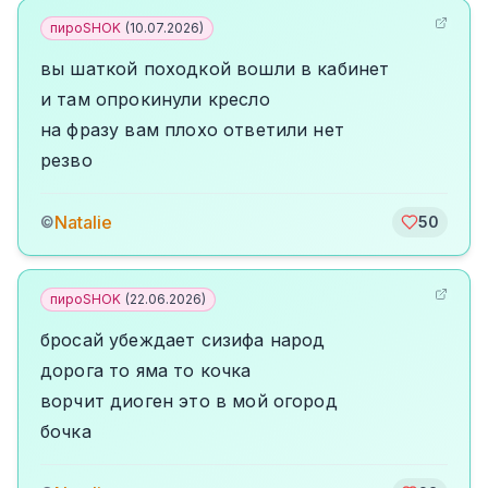
пироSHOK
(
10.07.2026
)
вы шаткой походкой вошли в кабинет
и там опрокинули кресло
на фразу вам плохо ответили нет
резво
Natalie
©
50
пироSHOK
(
22.06.2026
)
бросай убеждает сизифа народ
дорога то яма то кочка
ворчит диоген это в мой огород
бочка