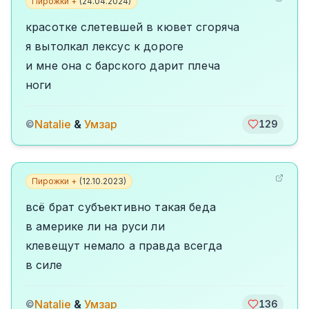
Пирожки +
(
24.04.2024
)
красотке слетевшей в кювет сгоряча
я вытолкал лексус к дороге
и мне она с барского дарит плеча
ноги
Natalie
&
Умзар
©
129
Пирожки +
(
12.10.2023
)
всё брат субъективно такая беда
в америке ли на руси ли
клевещут немало а правда всегда
в силе
Natalie
&
Умзар
©
136