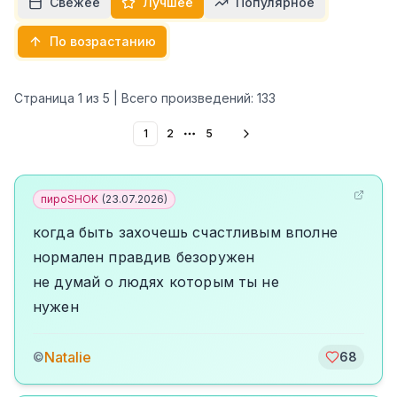
Свежее
Лучшее
Популярное
По возрастанию
Страница
1
из
5
| Всего произведений:
133
1
2
5
More pages
пироSHOK
(
23.07.2026
)
когда быть захочешь счастливым вполне
нормален правдив безоружен
не думай о людях которым ты не
нужен
Natalie
©
68