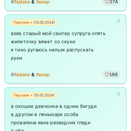
Natalie
&
Умзар
©
174
Пирожки +
(
13.05.2024
)
взяв старый мой свитер супруга опять
жилеточку вяжет со скуки
я тихо ругаюсь нельзя распускать
руки
Natalie
&
Умзар
©
186
Пирожки +
(
15.05.2024
)
в окошке девчонка в одних бигуди
в другом в пеньюаре особа
провалена явка разведчик гляди
в оба