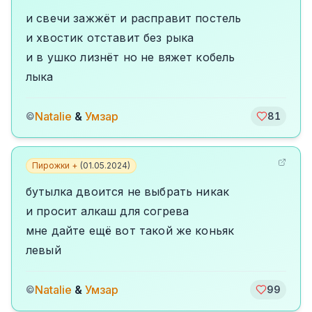
и свечи зажжёт и расправит постель
и хвостик отставит без рыка
и в ушко лизнёт но не вяжет кобель
лыка
Natalie
&
Умзар
©
81
Пирожки +
(
01.05.2024
)
бутылка двоится не выбрать никак
и просит алкаш для согрева
мне дайте ещё вот такой же коньяк
левый
Natalie
&
Умзар
©
99