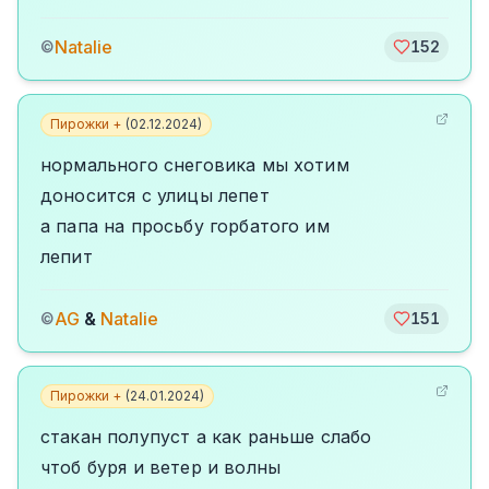
Natalie
©
152
Пирожки +
(
02.12.2024
)
нормального снеговика мы хотим
доносится с улицы лепет
а папа на просьбу горбатого им
лепит
AG
&
Natalie
©
151
Пирожки +
(
24.01.2024
)
стакан полупуст а как раньше слабо
чтоб буря и ветер и волны