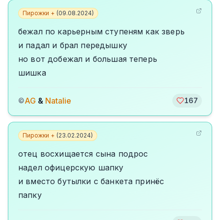
Пирожки +
(
09.08.2024
)
бежал по карьерным ступеням как зверь
и падал и брал передышку
но вот добежал и большая теперь
шишка
AG
&
Natalie
©
167
Пирожки +
(
23.02.2024
)
отец восхищается сына подрос
надел офицерскую шапку
и вместо бутылки с банкета принёс
папку