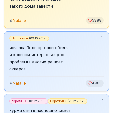
такого дома завести
Natalie
©
5388
Пирожки +
(
09.10.2017
)
исчезла боль прошли обиды
и к жизни интерес возрос
проблемы многие решает
склероз
Natalie
©
4963
пироSHOK
(
01.12.2018
)
Пирожки +
(
29.12.2017
)
хурма опять неспешно вяжет