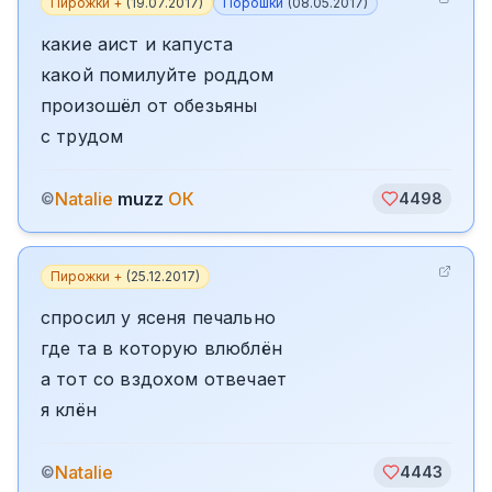
Пирожки +
(
19.07.2017
)
Порошки
(
08.05.2017
)
какие аист и капуста
какой помилуйте роддом
произошёл от обезьяны
с трудом
Natalie
muzz
ОК
©
4498
Пирожки +
(
25.12.2017
)
спросил у ясеня печально
где та в которую влюблён
а тот со вздохом отвечает
я клён
Natalie
©
4443