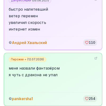
Депрессяшки
(
05.06.2021
)
быстро налетевший
ветер перемен
увеличил скорость
интернет измен
Андрей Хвальский
©
110
Пирожки +
(
12.07.2026
)
меня назвали фантазёром
я чуть с дракона не упал
panikersha1
©
254