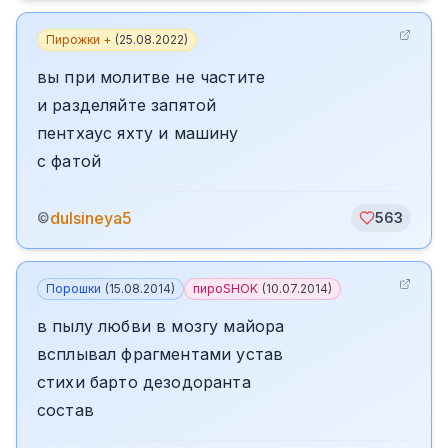
Пирожки +
(
25.08.2022
)
вы при молитве не частите
и разделяйте запятой
пентхаус яхту и машину
с фатой
dulsineya5
©
563
Порошки
(
15.08.2014
)
пироSHOK
(
10.07.2014
)
в пылу любви в мозгу майора
всплывал фрагментами устав
стихи барто дезодоранта
состав