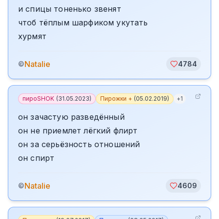
и спицы тоненько звенят
чтоб тёплым шарфиком укутать
хурмят
Natalie
©
4784
пироSHOK
(
31.05.2023
)
Пирожки +
(
05.02.2019
)
+
1
он зачастую разведённый
он не приемлет лёгкий флирт
он за серьёзность отношений
он спирт
Natalie
©
4609