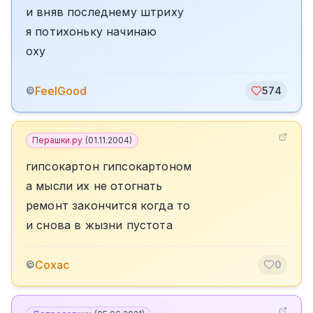
и вняв последнему штриху
я потихоньку начинаю
оху
FeelGood
©
574
Перашки.ру
(
01.11.2004
)
гипсокартон гипсокартоном
а мысли их не отогнать
ремонт закончится когда то
и снова в жызни пустота
Сохас
©
0