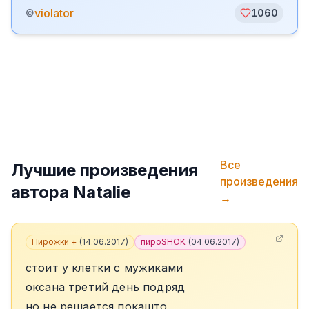
violator
©
1060
Все
Лучшие произведения
произведения
автора
Natalie
→
Пирожки +
(
14.06.2017
)
пироSHOK
(
04.06.2017
)
стоит у клетки с мужиками
оксана третий день подряд
но не решается покашто