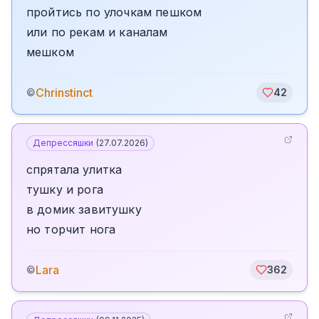
пройтись по улочкам пешком
или по рекам и каналам
мешком
Chrinstinct
©
42
Депрессяшки
(
27.07.2026
)
спрятала улитка
тушку и рога
в домик завитушку
но торчит нога
Lara
©
362