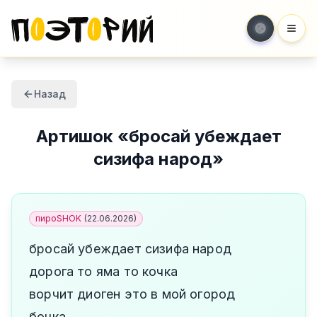
Мен
Назад
Артишок
«
бросай убеждает
сизифа народ
»
пироSHOK
(
22.06.2026
)
бросай убеждает сизифа народ
дорога то яма то кочка
ворчит диоген это в мой огород
бочка