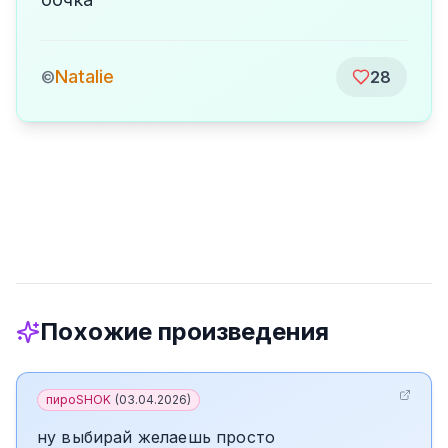
Natalie
©
28
Похожие произведения
пироSHOK
(
03.04.2026
)
ну выбирай желаешь просто