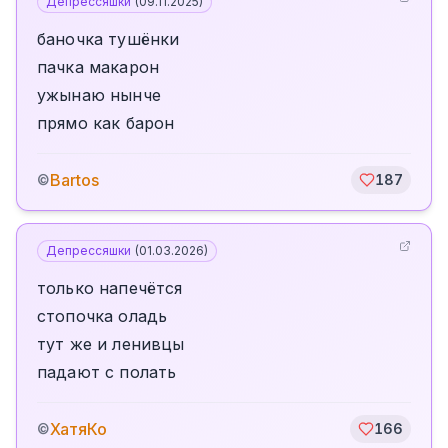
Депрессяшки
(
09.11.2025
)
баночка тушёнки
пачка макарон
ужынаю нынче
прямо как барон
Bartos
©
187
Депрессяшки
(
01.03.2026
)
только напечётся
стопочка оладь
тут же и ленивцы
падают с полать
ХатяКо
©
166