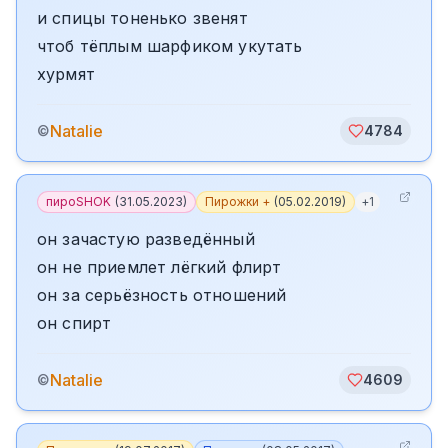
и спицы тоненько звенят
чтоб тёплым шарфиком укутать
хурмят
Natalie
©
4784
пироSHOK
(
31.05.2023
)
Пирожки +
(
05.02.2019
)
+
1
он зачастую разведённый
он не приемлет лёгкий флирт
он за серьёзность отношений
он спирт
Natalie
©
4609