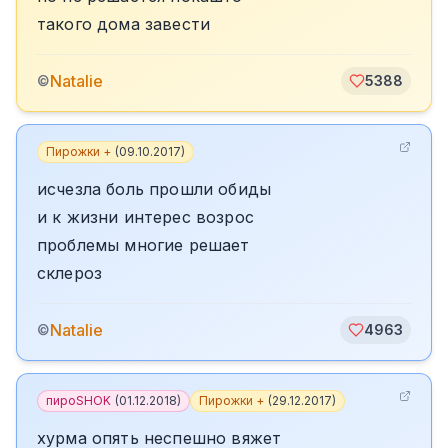
такого дома завести
Natalie
©
5388
Пирожки +
(
09.10.2017
)
исчезла боль прошли обиды
и к жизни интерес возрос
проблемы многие решает
склероз
Natalie
©
4963
пироSHOK
(
01.12.2018
)
Пирожки +
(
29.12.2017
)
хурма опять неспешно вяжет