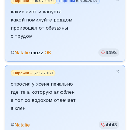
Пирожки +
(
19.07.2017
)
Порошки
(
08.05.2017
)
какие аист и капуста
какой помилуйте роддом
произошёл от обезьяны
с трудом
Natalie
muzz
ОК
©
4498
Пирожки +
(
25.12.2017
)
спросил у ясеня печально
где та в которую влюблён
а тот со вздохом отвечает
я клён
Natalie
©
4443