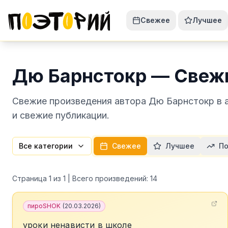
Свежее
Лучшее
Дю Барнстокр — Свеж
Свежие произведения автора Дю Барнстокр в а
и свежие публикации.
Все категории
Свежее
Лучшее
По
Страница
1
из
1
| Всего произведений:
14
пироSHOK
(
20.03.2026
)
уроки ненависти в школе