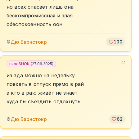
но всех спасает лишь она
бескомпромиссная и злая
обеспокоенность оон
Дю Барнстокр
©
100
пироSHOK
(
27.06.2025
)
из ада можно на недельку
поехать в отпуск прямо в рай
а кто в раю живёт не знает
куда бы съездить отдохнуть
Дю Барнстокр
©
62