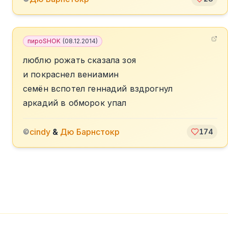
пироSHOK
(
08.12.2014
)
люблю рожать сказала зоя
и покраснел вениамин
семён вспотел геннадий вздрогнул
аркадий в обморок упал
cindy
&
Дю Барнстокр
©
174