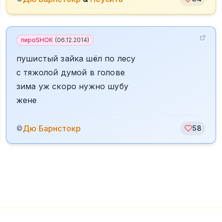
пироSHOK
(
06.12.2014
)
пушистый зайка шёл по лесу
с тяжолой думой в голове
зима уж скоро нужно шубу
жене
Дю Барнстокр
©
58