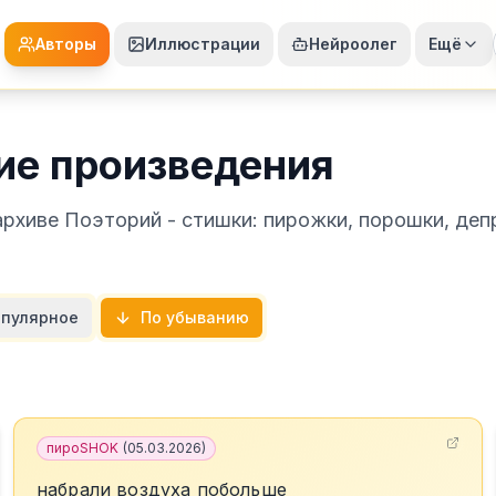
Авторы
Иллюстрации
Нейроолег
Ещё
ие произведения
рхиве Поэторий - стишки: пирожки, порошки, деп
пулярное
По убыванию
пироSHOK
(
05.03.2026
)
набрали воздуха побольше