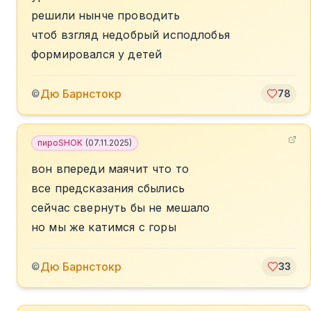
решили нынче проводить
чтоб взгляд недобрый исподлобья
формировался у детей
Дю Барнстокр
©
78
пироSHOK
(
07.11.2025
)
вон впереди маячит что то
все предсказания сбылись
сейчас свернуть бы не мешало
но мы же катимся с горы
Дю Барнстокр
©
33