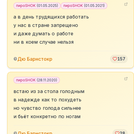
пироSHOK
(
01.05.2025
)
пироSHOK
(
01.05.2021
)
а в день трудящихся работать
у нас в стране запрещено
и даже думать о работе
ни в коем случае нельзя
Дю Барнстокр
©
157
пироSHOK
(
28.11.2020
)
встаю из за стола голодным
в надежде как то похудеть
но чувство голода сильнее
и бьёт конкретно по ногам
Дю Барнстокр
©
28