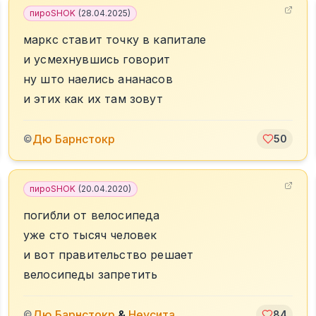
пироSHOK
(
28.04.2025
)
маркс ставит точку в капитале
и усмехнувшись говорит
ну што наелись ананасов
и этих как их там зовут
Дю Барнстокр
©
50
пироSHOK
(
20.04.2020
)
погибли от велосипеда
уже сто тысяч человек
и вот правительство решает
велосипеды запретить
Дю Барнстокр
&
Неусита
©
84