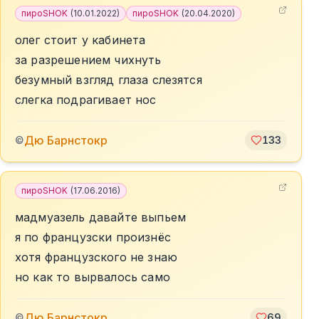
пироSHOK
(
10.01.2022
)
пироSHOK
(
20.04.2020
)
олег стоит у кабинета
за разрешением чихнуть
безумный взгляд глаза слезятся
слегка подрагивает нос
Дю Барнстокр
©
133
пироSHOK
(
17.06.2016
)
мадмуазель давайте выпьем
я по французски произнёс
хотя французского не знаю
но как то вырвалось само
Дю Барнстокр
©
69