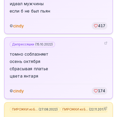
идеал мужчины
если б не был пьян
cindy
©
417
Депрессяшки
(
15.10.2022
)
томно соблазняет
осень октября
сбрасывая платье
цвета янтаря
cindy
©
174
ПИРОЖКИ из Б...
(
27.08.2022
)
ПИРОЖКИ из Б...
(
22.11.2017
)
+
3