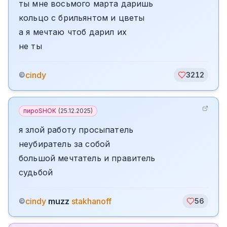
ты мне восьмого марта даришь
кольцо с брильянтом и цветы
а я мечтаю чтоб дарил их
не ты
cindy
©
3212
пироSHOK
(
25.12.2025
)
я злой работу просыпатель
неубиратель за собой
большой мечтатель и правитель
судьбой
cindy
muzz
stakhanoff
©
56