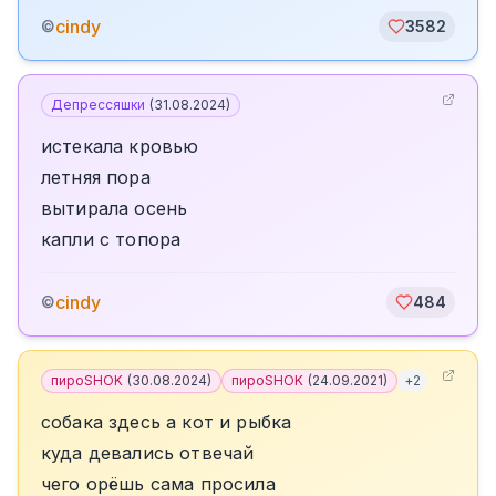
cindy
©
3582
Депрессяшки
(
31.08.2024
)
истекала кровью
летняя пора
вытирала осень
капли с топора
cindy
©
484
пироSHOK
(
30.08.2024
)
пироSHOK
(
24.09.2021
)
+
2
собака здесь а кот и рыбка
куда девались отвечай
чего орёшь сама просила