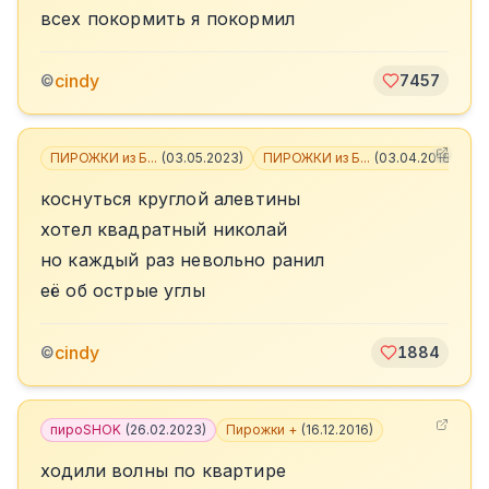
всех покормить я покормил
cindy
©
7457
ПИРОЖКИ из Б...
(
03.05.2023
)
ПИРОЖКИ из Б...
(
03.04.2018
)
+
2
коснуться круглой алевтины
хотел квадратный николай
но каждый раз невольно ранил
её об острые углы
cindy
©
1884
пироSHOK
(
26.02.2023
)
Пирожки +
(
16.12.2016
)
ходили волны по квартире