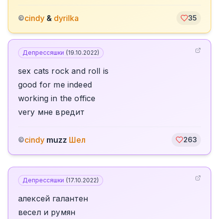
cindy
&
dyrilka
©
35
Депрессяшки
(
19.10.2022
)
sex cats rock and roll is
good for me indeed
working in the office
very мне вредит
cindy
muzz
Шел
©
263
Депрессяшки
(
17.10.2022
)
алексей галантен
весел и румян