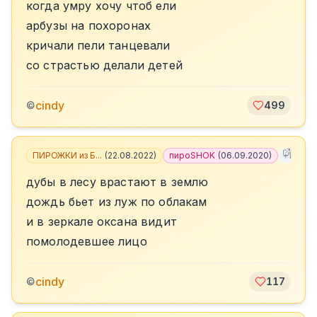
когда умру хочу чтоб ели
арбузы на похоронах
кричали пели танцевали
со страстью делали детей
cindy
©
499
ПИРОЖКИ из Б...
(
22.08.2022
)
пироSHOK
(
06.09.2020
)
+
1
дубы в лесу врастают в землю
дождь бьет из луж по облакам
и в зеркале оксана видит
помолодевшее лицо
cindy
©
117