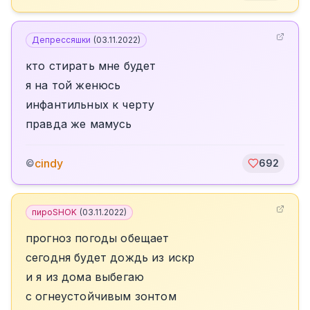
Депрессяшки
(
03.11.2022
)
кто стирать мне будет
я на той женюсь
инфантильных к черту
правда же мамусь
cindy
©
692
пироSHOK
(
03.11.2022
)
прогноз погоды обещает
сегодня будет дождь из искр
и я из дома выбегаю
с огнеустойчивым зонтом