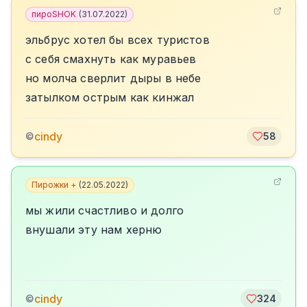
пироSHOK
(
31.07.2022
)
эльбрус хотел бы всех туристов
с себя смахнуть как муравьев
но молча сверлит дыры в небе
затылком острым как кинжал
cindy
©
58
Пирожки +
(
22.05.2022
)
мы жили счастливо и долго
внушали эту нам херню
cindy
©
324