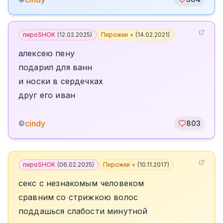
пироSHOK
(
12.02.2025
)
Пирожки +
(
14.02.2021
)
алексею пену
подарил для ванн
и носки в сердечках
друг его иван
cindy
©
803
пироSHOK
(
06.02.2025
)
Пирожки +
(
10.11.2017
)
секс с незнакомым человеком
сравним со стрижкою волос
поддашься слабости минутной