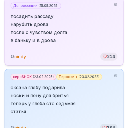
Депрессяшки
(
15.05.2025
)
посадить рассаду
нарубить дрова
после с чувством долга
в баньку и в дрова
cindy
©
214
пироSHOK
(
23.02.2025
)
Пирожки +
(
23.02.2022
)
оксана глебу подарила
носки и пену для бритья
теперь у глеба сто седьмая
статья
cindy
©
384