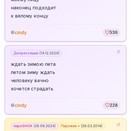
наконец подходит
к вялому концу
cindy
©
536
Депрессяшки
(
14.12.2024
)
ждать зимою лета
летом зиму ждать
человеку вечно
хочется страдать
cindy
©
228
пироSHOK
(
26.09.2024
)
Пирожки +
(
26.03.2014
)