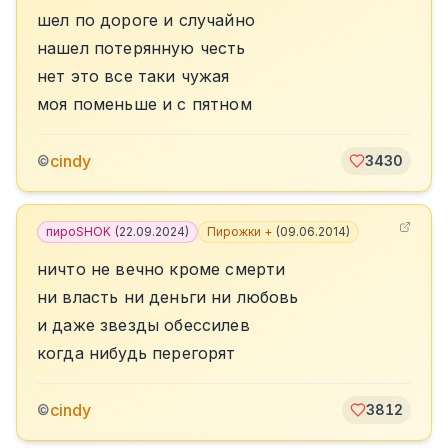
шел по дороге и случайно
нашел потерянную честь
нет это все таки чужая
моя поменьше и с пятном
cindy
©
3430
пироSHOK
(
22.09.2024
)
Пирожки +
(
09.06.2014
)
ничто не вечно кроме смерти
ни власть ни деньги ни любовь
и даже звезды обессилев
когда нибудь перегорят
cindy
©
3812