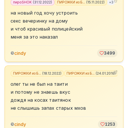
пироSHOK
(
31.12.2022
)
ПИРОЖКИ из Б...
(
15.11.2022
)
+
3
на новый год хочу устроить
секс вечеринку на дому
и чтоб красивый полицейский
меня за это наказал
cindy
©
3499
ПИРОЖКИ из Б...
(
18.12.2022
)
ПИРОЖКИ из Б...
(
24.01.2018
)
+
4
олег ты не был на таити
и потому не знаешь вкус
дождя на косах таитянок
не слышишь запах старых мхов
cindy
©
1253