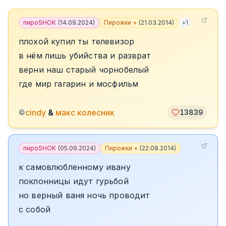
пироSHOK
(
14.09.2024
)
Пирожки +
(
21.03.2014
)
+
1
плохой купил ты телевизор
в нём лишь убийства и разврат
верни наш старый чорнобелый
где мир гагарин и мосфильм
cindy
&
макс колесник
©
13839
пироSHOK
(
05.09.2024
)
Пирожки +
(
22.08.2014
)
к самовлюбленному ивану
поклонницы идут гурьбой
но верный ваня ночь проводит
с собой