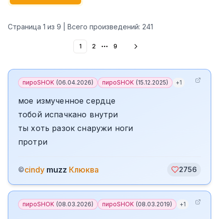
Страница
1
из
9
| Всего произведений:
241
1
2
9
More pages
пироSHOK
(
06.04.2026
)
пироSHOK
(
15.12.2025
)
+
1
мое измученное сердце
тобой испачкано внутри
ты хоть разок снаружи ноги
протри
cindy
muzz
Клюква
©
2756
пироSHOK
(
08.03.2026
)
пироSHOK
(
08.03.2019
)
+
1