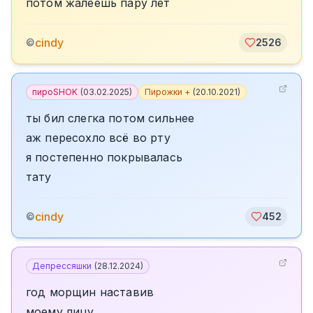
потом жалеешь пару лет
cindy
©
2526
пироSHOK
(
03.02.2025
)
Пирожки +
(
20.10.2021
)
ты бил слегка потом сильнее
аж пересохло всё во рту
я постепенно покрывалась
тату
cindy
©
452
Депрессяшки
(
28.12.2024
)
год морщин наставив
моему лицу