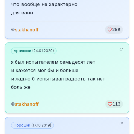
что вообще не характерно
для ванн
stakhanoff
©
258
Артишоки
(
24.01.2020
)
я был испытателем семьдесят лет
и кажется мог бы и больше
и ладно б испытывал радость так нет
боль же
stakhanoff
©
113
Порошки
(
17.10.2019
)