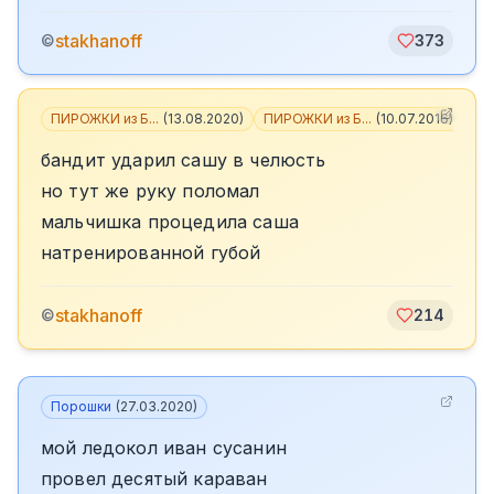
stakhanoff
©
373
ПИРОЖКИ из Б...
(
13.08.2020
)
ПИРОЖКИ из Б...
(
10.07.2016
)
+
1
бандит ударил сашу в челюсть
но тут же руку поломал
мальчишка процедила саша
натренированной губой
stakhanoff
©
214
Порошки
(
27.03.2020
)
мой ледокол иван сусанин
провел десятый караван