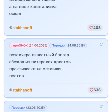
а на лице капитализма
оскал
stakhanoff
©
408
пироSHOK
(
24.06.2025
)
Порошки
(
24.08.2018
)
позавчера известный блогер
сбежал из питерских крестов
практически не оставляя
постов
stakhanoff
©
638
Порошки
(
23.06.2025
)