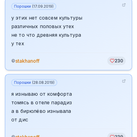
Порошки
(
17.09.2019
)
у этих нет совсем культуры
различных половых утех
не то что древняя культура
у тех
stakhanoff
©
230
Порошки
(
28.08.2019
)
я изнываю от комфорта
томясь в отеле парадиз
а в бирюлёво изнывала
от дис
©
239