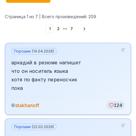
Страница
1
из
7
| Всего произведений:
209
1
2
7
More pages
Порошки
(
14.04.2026
)
аркадий в резюме напишет
что он носитель языка
хотя по факту переносчик
пока
stakhanoff
©
124
Порошки
(
22.02.2026
)