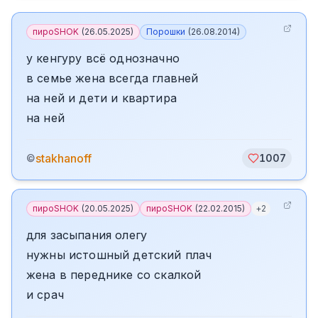
пироSHOK
(
26.05.2025
)
Порошки
(
26.08.2014
)
у кенгуру всё однозначно
в семье жена всегда главней
на ней и дети и квартира
на ней
stakhanoff
©
1007
пироSHOK
(
20.05.2025
)
пироSHOK
(
22.02.2015
)
+
2
для засыпания олегу
нужны истошный детский плач
жена в переднике со скалкой
и срач