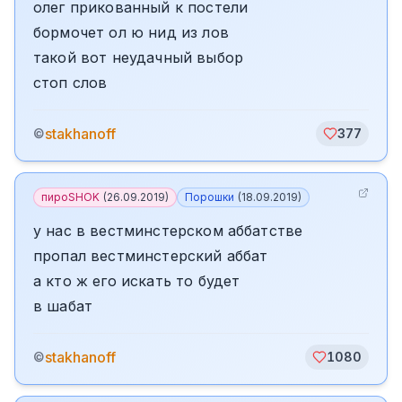
олег прикованный к постели
бормочет ол ю нид из лов
такой вот неудачный выбор
стоп слов
stakhanoff
©
377
пироSHOK
(
26.09.2019
)
Порошки
(
18.09.2019
)
у нас в вестминстерском аббатстве
пропал вестминстерский аббат
а кто ж его искать то будет
в шабат
stakhanoff
©
1080