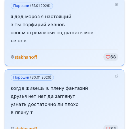
Порошки
(
31.01.2026
)
я дед мороз я настоящий
а ты порфирий иванов
своём стремленьи подражать мне
не нов
stakhanoff
©
68
Порошки
(
30.01.2026
)
когда живешь в плену фантазий
друзья нет нет да заглянут
узнать достаточно ли плохо
в плену т
stakhanoff
©
84