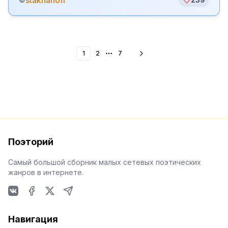
stakhanoff
1
2
7
More pages
Поэторий
Самый большой сборник малых сетевых поэтических
жанров в интернете.
VKontakte
Facebook
X
Telegram
Навигация