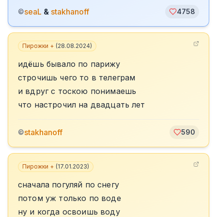
seaL
&
stakhanoff
©
4758
Пирожки +
(
28.08.2024
)
идëшь бывало по парижу
строчишь чего то в телеграм
и вдруг с тоскою понимаешь
что настрочил на двадцать лет
stakhanoff
©
590
Пирожки +
(
17.01.2023
)
сначала погуляй по снегу
потом уж только по воде
ну и когда освоишь воду