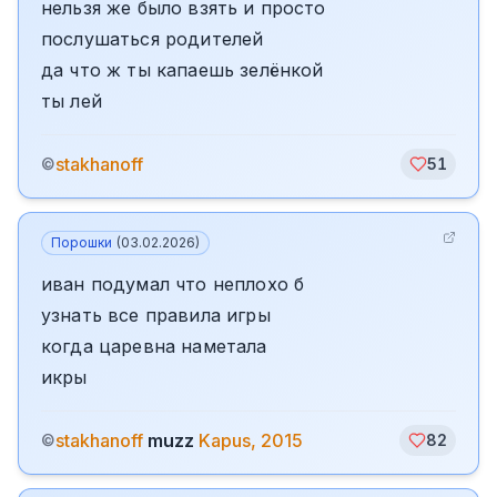
нельзя же было взять и просто
послушаться родителей
да что ж ты капаешь зелёнкой
ты лей
stakhanoff
©
51
Порошки
(
03.02.2026
)
иван подумал что неплохо б
узнать все правила игры
когда царевна наметала
икры
stakhanoff
muzz
Kapus, 2015
©
82