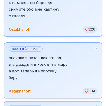
к вам океаны бороздя
снимите обо мне картину
с гвоздя
stakhanoff
©
226
Порошки
(
08.11.2021
)
сначала я пахал как лошадь
и в дождь и в холод и в жару
а вот теперь я иппотеку
беру
stakhanoff
©
304