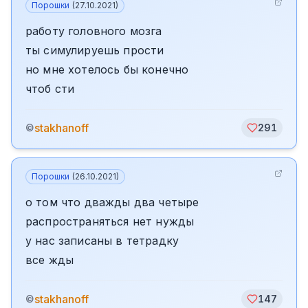
Порошки
(
27.10.2021
)
работу головного мозга
ты симулируешь прости
но мне хотелось бы конечно
чтоб сти
stakhanoff
©
291
Порошки
(
26.10.2021
)
о том что дважды два четыре
распространяться нет нужды
у нас записаны в тетрадку
все жды
stakhanoff
©
147