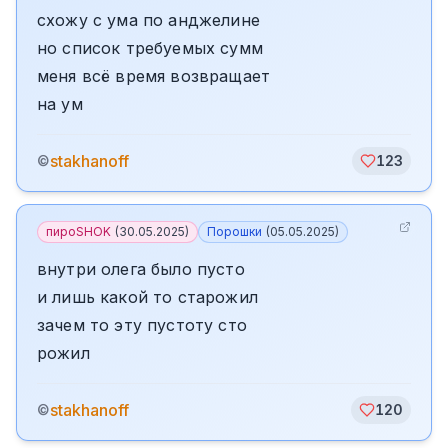
схожу с ума по анджелине
но список требуемых сумм
меня всё время возвращает
на ум
stakhanoff
©
123
пироSHOK
(
30.05.2025
)
Порошки
(
05.05.2025
)
внутри олега было пусто
и лишь какой то старожил
зачем то эту пустоту сто
рожил
stakhanoff
©
120