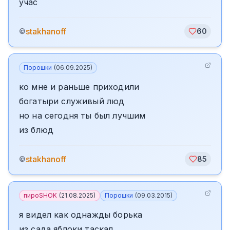
учас
stakhanoff
©
60
Порошки
(
06.09.2025
)
ко мне и раньше приходили
богатыри служивый люд
но на сегодня ты был лучшим
из блюд
stakhanoff
©
85
пироSHOK
(
21.08.2025
)
Порошки
(
09.03.2015
)
я видел как однажды борька
из сада яблоки таскал