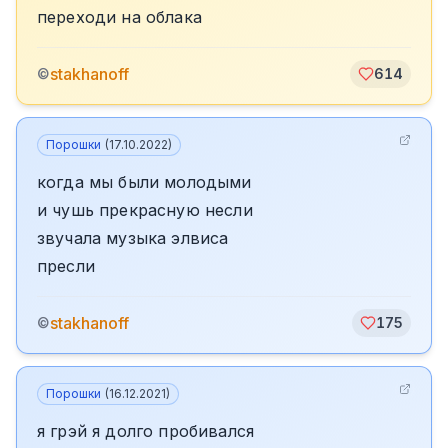
переходи на облака
stakhanoff
©
614
Порошки
(
17.10.2022
)
когда мы были молодыми
и чушь прекрасную несли
звучала музыка элвиса
пресли
stakhanoff
©
175
Порошки
(
16.12.2021
)
я грэй я долго пробивался