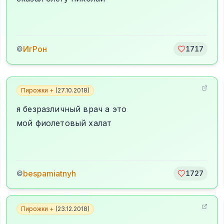
ИгРон
©
1717
Пирожки +
(
27.10.2018
)
я безразличный врач а это
мой фиолетовый халат
bespamiatnyh
©
1727
Пирожки +
(
23.12.2018
)