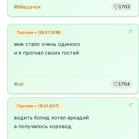
Мишачок
©
1703
Пирожки +
(
28.07.2018
)
мне стало очень одиноко
и я прогнал своих гостей
ok
©
1704
Пирожки +
(
15.01.2017
)
водить болид хотел аркадий
а получалось хоровод