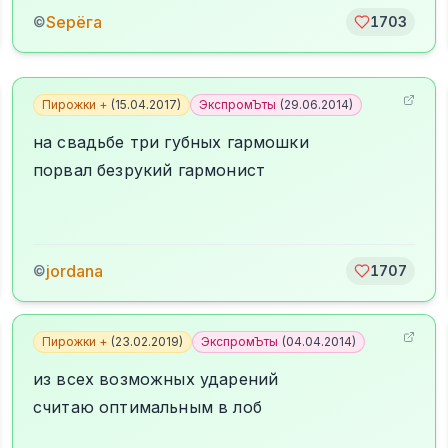
Sерёга
©
1703
Пирожки +
(
15.04.2017
)
ЭкспромЪты
(
29.06.2014
)
на свадьбе три губных гармошки
порвал безрукий гармонист
jordana
©
1707
Пирожки +
(
23.02.2019
)
ЭкспромЪты
(
04.04.2014
)
из всех возможных ударений
считаю оптимальным в лоб