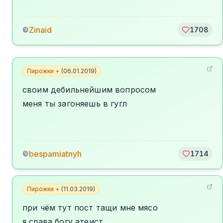
Zinаid
©
1708
Пирожки +
(
06.01.2019
)
своим дебильнейшим вопросом
меня ты загоняешь в гугл
bespamiatnyh
©
1714
Пирожки +
(
11.03.2019
)
при чём тут пост тащи мне мясо
я слава богу атеист