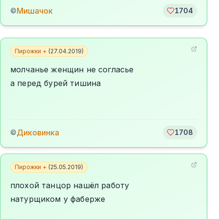
Мишачок
©
1704
Пирожки +
(
27.04.2019
)
молчанье женщин не согласье
а перед бурей тишина
Диковинка
©
1708
Пирожки +
(
25.05.2019
)
плохой танцор нашёл работу
натурщиком у фаберже