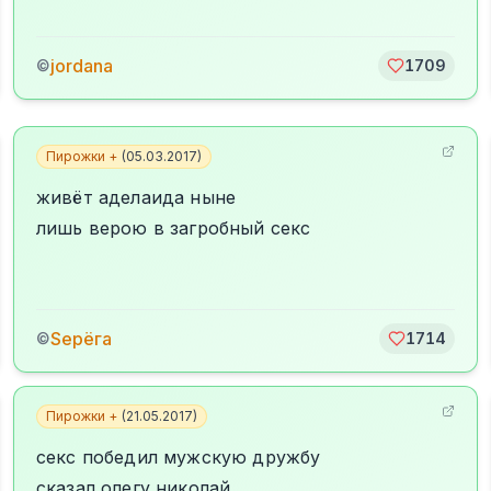
jordana
©
1709
Пирожки +
(
05.03.2017
)
живёт аделаида ныне
лишь верою в загробный секс
Sерёга
©
1714
Пирожки +
(
21.05.2017
)
секс победил мужскую дружбу
сказал олегу николай