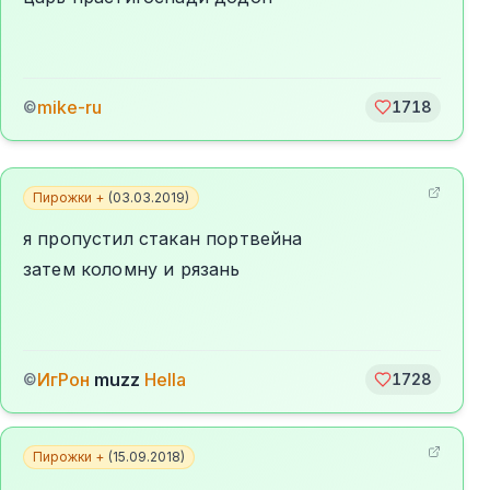
mike-ru
©
1718
Пирожки +
(
03.03.2019
)
я пропустил стакан портвейна
затем коломну и рязань
ИгРон
muzz
Hella
©
1728
Пирожки +
(
15.09.2018
)