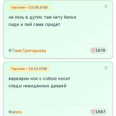
Пирожки +
(
23.08.2018
)
не лезь в дупло там нету белки
сиди и пей сама придёт
Таня Григорьева
©
1678
Пирожки +
(
31.03.2018
)
варварин нос с собою носит
следы невиданных дверей
алоэ
©
1687