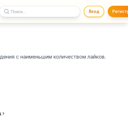
Вход
Регист
дения с наименьшим количеством лайков.
д