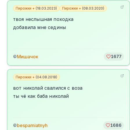
Пирожки +
(
18.03.2023
)
Пирожки +
(
08.03.2020
)
твоя неслышная походка
добавила мне седины
Мишачок
©
1677
Пирожки +
(
04.08.2018
)
вот николай свалился с воза
ты чё как баба николай
bespamiatnyh
©
1686