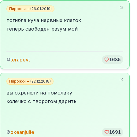
Пирожки +
(
26.01.2019
)
погибла куча нервных клеток
теперь свободен разум мой
terapevt
©
1685
Пирожки +
(
22.12.2018
)
вы охренели на помолвку
колечко с творогом дарить
okeanjulie
©
1691