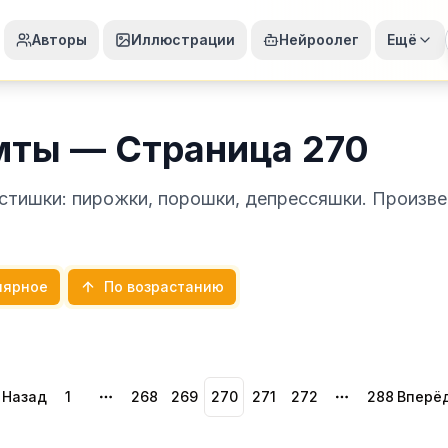
Авторы
Иллюстрации
Нейроолег
Ещё
мты — Страница 270
стишки: пирожки, порошки, депрессяшки. Произве
лярное
По возрастанию
Назад
1
268
269
270
271
272
288
Вперё
More pages
More pages