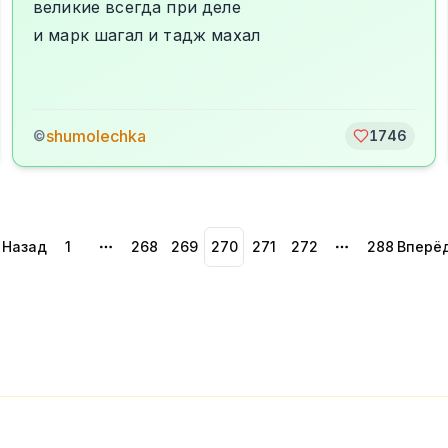
великие всегда при деле
и марк шагал и тадж махал
shumolechka
©
1746
Назад
1
268
269
270
271
272
288
Вперё
More pages
More pages