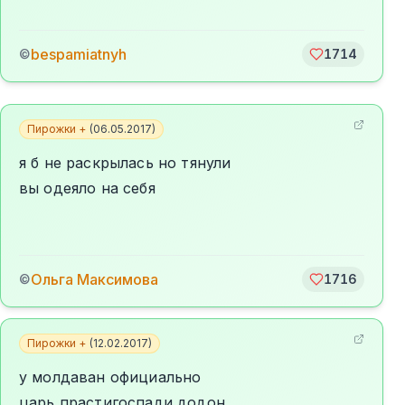
bespamiatnyh
©
1714
Пирожки +
(
06.05.2017
)
я б не раскрылась но тянули
вы одеяло на себя
Ольга Максимова
©
1716
Пирожки +
(
12.02.2017
)
у молдаван официально
царь прастигоспади додон