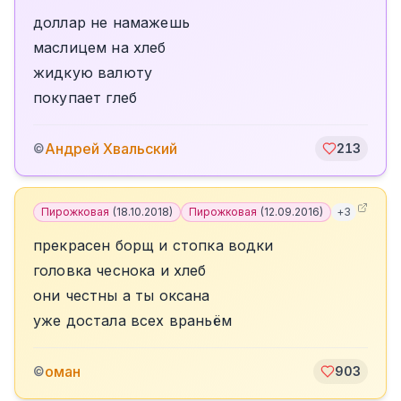
доллар не намажешь
маслицем на хлеб
жидкую валюту
покупает глеб
Андрей Хвальский
©
213
Пирожковая
(
18.10.2018
)
Пирожковая
(
12.09.2016
)
+
3
прекрасен борщ и стопка водки
головка чеснока и хлеб
они честны а ты оксана
уже достала всех враньём
оман
©
903