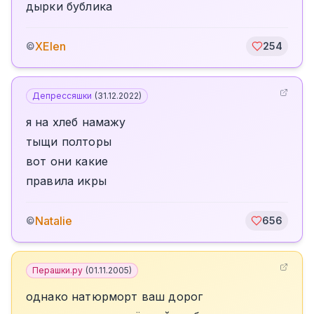
дырки бублика
XElen
©
254
Депрессяшки
(
31.12.2022
)
я на хлеб намажу
тыщи полторы
вот они какие
правила икры
Natalie
©
656
Перашки.ру
(
01.11.2005
)
однако натюрморт ваш дорог