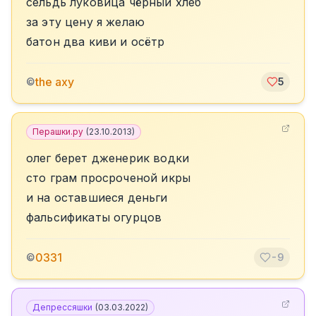
сельдь луковица чёрный хлеб
за эту цену я желаю
батон два киви и осётр
the axy
©
5
Перашки.ру
(
23.10.2013
)
олег берет дженерик водки
сто грам просроченой икры
и на оставшиеся деньги
фальсификаты огурцов
0331
©
-9
Депрессяшки
(
03.03.2022
)