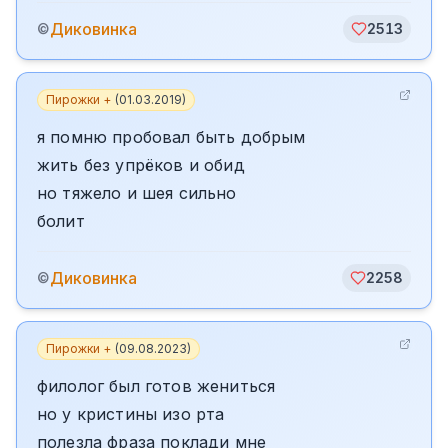
Диковинка
©
2513
Пирожки +
(
01.03.2019
)
я помню пробовал быть добрым
жить без упрёков и обид
но тяжело и шея сильно
болит
Диковинка
©
2258
Пирожки +
(
09.08.2023
)
филолог был готов жениться
но у кристины изо рта
полезла фраза поклади мне