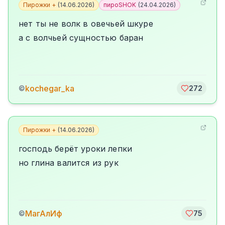
Пирожки +
(
14.06.2026
)
пироSHOK
(
24.04.2026
)
нет ты не волк в овечьей шкуре
а с волчьей сущностью баран
kochegar_ka
©
272
Пирожки +
(
14.06.2026
)
господь берёт уроки лепки
но глина валится из рук
МагАлИф
©
75