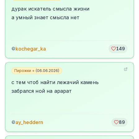
дурак искатель смысла жизни
а умный знает смысла нет
kochegar_ka
©
149
Пирожки +
(
06.06.2026
)
с тем чтоб найти лежачий камень
забрался ной на арарат
ay_heddern
©
89