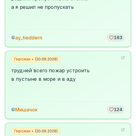
а я решил не пропускать
ay_heddern
©
163
Пирожки +
(
20.06.2026
)
трудней всего пожар устроить
в пустыне в море и в аду
Мишачок
©
124
Пирожки +
(
20.06.2026
)