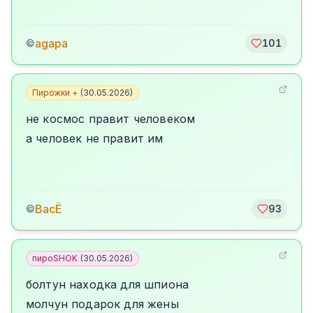
agapa
©
101
Пирожки +
(
30.05.2026
)
не космос правит человеком
а человек не правит им
ВасЁ
©
93
пироSHOK
(
30.05.2026
)
болтун находка для шпиона
молчун подарок для жены