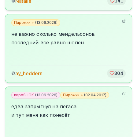
Natalie
©
141
Пирожки +
(
13.06.2026
)
не важно сколько мендельсонов
последний всё равно шопен
ay_heddern
©
304
пироSHOK
(
13.06.2026
)
Пирожки +
(
02.04.2017
)
едва запрыгнул на пегаса
и тут меня как понесёт