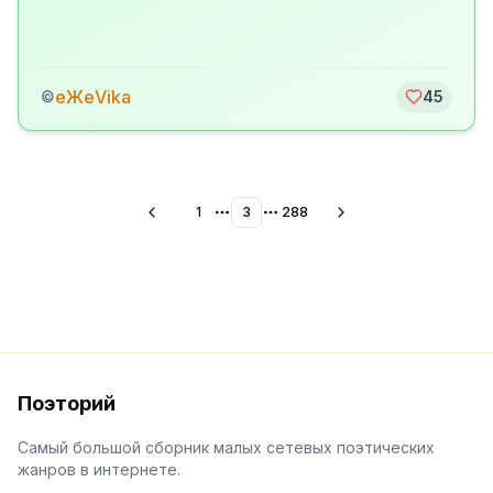
еЖеVika
©
45
1
3
288
More pages
More pages
Поэторий
Самый большой сборник малых сетевых поэтических
жанров в интернете.