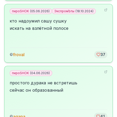
пироSHOK
(
05.06.2026
)
ЭкспромЪты
(
18.10.2024
)
кто надоумил сашу сушку
искать на взлётной полосе
froval
©
37
пироSHOK
(
04.06.2026
)
простого дурака не встретишь
сейчас он образованный
agapa
©
41