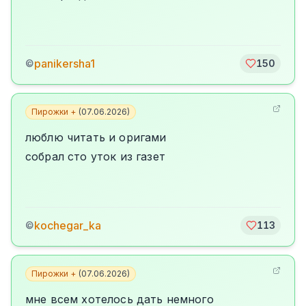
panikersha1
©
150
Пирожки +
(
07.06.2026
)
люблю читать и оригами
собрал сто уток из газет
kochegar_ka
©
113
Пирожки +
(
07.06.2026
)
мне всем хотелось дать немного