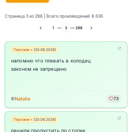
Страница
3
из
288
| Всего произведений:
8 636
1
3
288
More pages
More pages
Пирожки +
(
20.06.2026
)
напомню что плевать в колодец
законом не запрещено
Natalie
©
73
Пирожки +
(
20.06.2026
)
решили пропустить по стопке