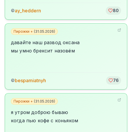
ay_heddern
©
80
Пирожки +
(
31.05.2026
)
давайте наш развод оксана
мы умно брексит назовём
bespamiatnyh
©
76
Пирожки +
(
31.05.2026
)
я утром доброю бываю
когда пью кофе с коньяком