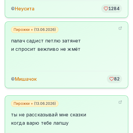
Неусита
©
1284
Пирожки +
(
13.06.2026
)
палач садист петлю затянет
и спросит вежливо не жмёт
Мишачок
©
82
Пирожки +
(
13.06.2026
)
ты не рассказывай мне сказки
когда варю тебе лапшу