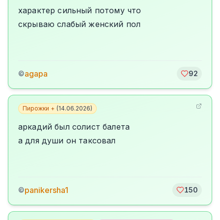
характер сильный потому что
скрываю слабый женский пол
agapa
©
92
Пирожки +
(
14.06.2026
)
аркадий был солист балета
а для души он таксовал
panikersha1
©
150