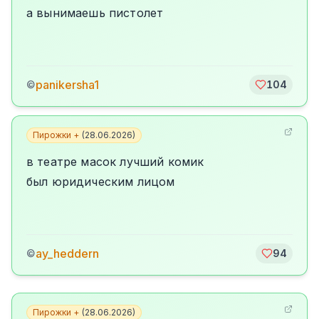
а вынимаешь пистолет
panikersha1
©
104
Пирожки +
(
28.06.2026
)
в театре масок лучший комик
был юридическим лицом
ay_heddern
©
94
Пирожки +
(
28.06.2026
)