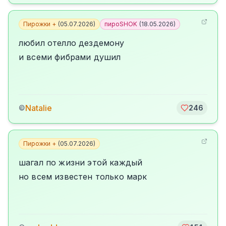
Пирожки +
(
05.07.2026
)
пироSHOK
(
18.05.2026
)
любил отелло дездемону
и всеми фибрами душил
Natalie
©
246
Пирожки +
(
05.07.2026
)
шагал по жизни этой каждый
но всем известен только марк