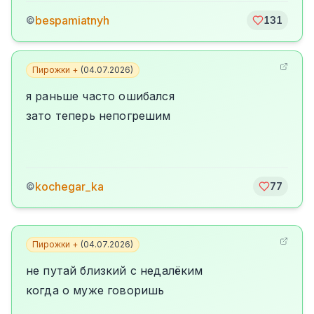
bespamiatnyh
©
131
Пирожки +
(
04.07.2026
)
я раньше часто ошибался
зато теперь непогрешим
kochegar_ka
©
77
Пирожки +
(
04.07.2026
)
не путай близкий с недалёким
когда о муже говоришь