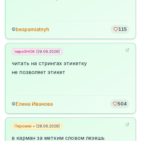
bespamiatnyh
©
115
пироSHOK
(
29.06.2026
)
читать на стрингах этикетку
не позволяет этикет
Елена Иванова
©
504
Пирожки +
(
28.06.2026
)
в карман за метким словом лезешь