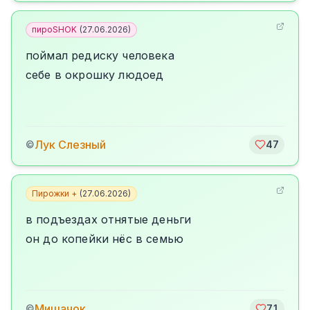
пироSHOK
(
27.06.2026
)
поймал редиску человека
себе в окрошку людоед
Лук Слезный
©
47
Пирожки +
(
27.06.2026
)
в подъездах отнятые деньги
он до копейки нёс в семью
Мишачок
©
71