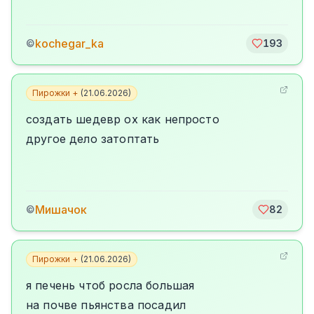
kochegar_ka
©
193
Пирожки +
(
21.06.2026
)
создать шедевр ох как непросто
другое дело затоптать
Мишачок
©
82
Пирожки +
(
21.06.2026
)
я печень чтоб росла большая
на почве пьянства посадил