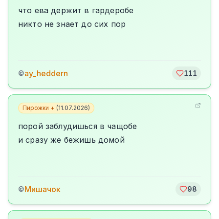
что ева держит в гардеробе
никто не знает до сих пор
ay_heddern
©
111
Пирожки +
(
11.07.2026
)
порой заблудишься в чащобе
и сразу же бежишь домой
Мишачок
©
98