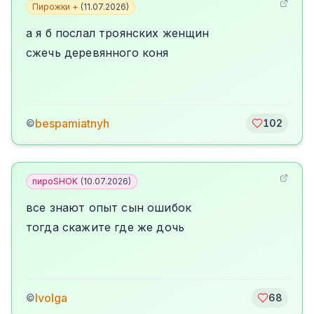
Пирожки +
(
11.07.2026
)
а я б послал троянских женщин
сжечь деревянного коня
bespamiatnyh
©
102
пироSHOK
(
10.07.2026
)
все знают опыт сын ошибок
тогда скажите где же дочь
Ivolga
©
68