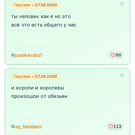
Пирожки +
(
27.06.2026
)
ты человек как я но это
всё что есть общего у нас
panikersha1
©
96
Пирожки +
(
27.06.2026
)
и короли и королевы
произошли от обезьян
ay_heddern
©
113