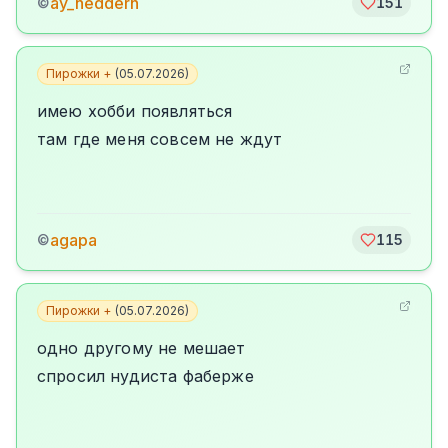
ay_heddern
©
151
Пирожки +
(
05.07.2026
)
имею хобби появляться
там где меня совсем не ждут
agapa
©
115
Пирожки +
(
05.07.2026
)
одно другому не мешает
спросил нудиста фаберже