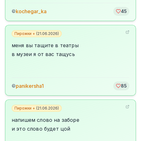
kochegar_ka
©
45
Пирожки +
(
21.06.2026
)
меня вы тащите в театры
в музеи я от вас тащусь
panikersha1
©
85
Пирожки +
(
21.06.2026
)
напишем слово на заборе
и это слово будет цой