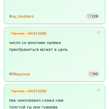
ay_heddern
©
129
Пирожки +
(
04.07.2026
)
число со многими нулями
преобразиться может в цепь
Мишачок
©
60
Пирожки +
(
04.07.2026
)
лев николаевич скажи нам
толстой ты или гумилёв