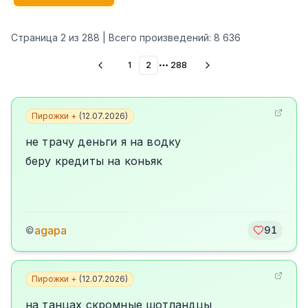
Страница
2
из
288
| Всего произведений:
8 636
1
2
288
More pages
Пирожки +
(
12.07.2026
)
не трачу деньги я на водку
беру кредиты на коньяк
agapa
©
91
Пирожки +
(
12.07.2026
)
на танцах скромные шотландцы