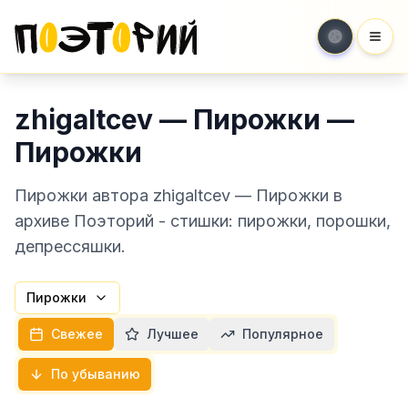
Мен
zhigaltcev — Пирожки —
Пирожки
Пирожки автора zhigaltcev — Пирожки в
архиве Поэторий - стишки: пирожки, порошки,
депрессяшки.
Пирожки
Свежее
Лучшее
Популярное
По убыванию