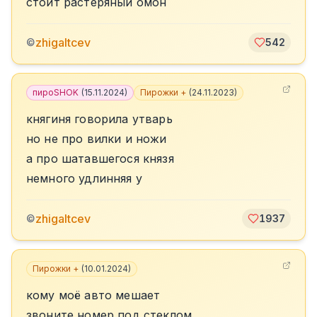
стоит растеряный омон
zhigaltcev
©
542
пироSHOK
(
15.11.2024
)
Пирожки +
(
24.11.2023
)
княгиня говорила утварь
но не про вилки и ножи
а про шатавшегося князя
немного удлинняя у
zhigaltcev
©
1937
Пирожки +
(
10.01.2024
)
кому моё авто мешает
звоните номер под стеклом