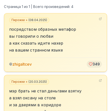
Страница
1
из
1
| Всего произведений:
4
Пирожки +
(
08.04.2025
)
посредством образных метафор
вы говорили о любви
а как сказать идите нахер
на вашем странном языке
zhigaltcev
©
349
Пирожки +
(
20.03.2025
)
мэр брать не стал деньгами взятку
а взял оксану на столе
и за дверями в коридоре