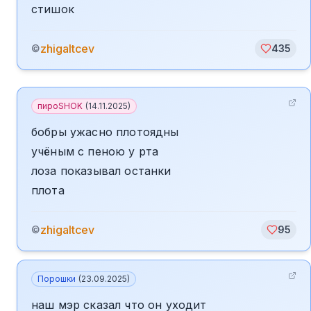
стишок
zhigaltcev
©
435
пироSHOK
(
14.11.2025
)
бобры ужасно плотоядны
учёным с пеною у рта
лоза показывал останки
плота
zhigaltcev
©
95
Порошки
(
23.09.2025
)
наш мэр сказал что он уходит