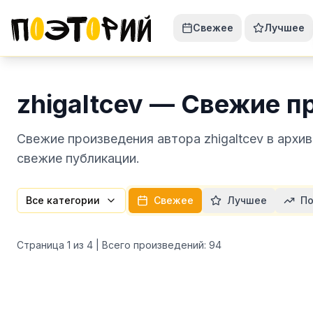
Свежее
Лучшее
zhigaltcev — Свежие п
Свежие произведения автора zhigaltcev в архи
свежие публикации.
Все категории
Свежее
Лучшее
По
Страница
1
из
4
| Всего произведений:
94