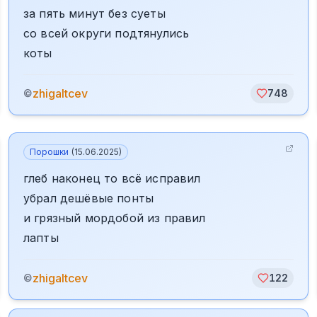
за пять минут без суеты
со всей округи подтянулись
коты
zhigaltcev
©
748
Порошки
(
15.06.2025
)
глеб наконец то всё исправил
убрал дешёвые понты
и грязный мордобой из правил
лапты
zhigaltcev
©
122