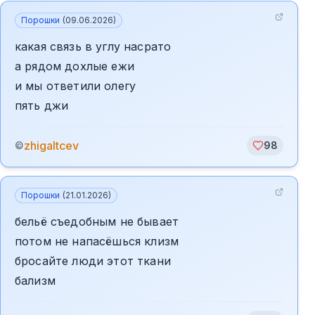
Порошки
(
09.06.2026
)
какая связь в углу насрато
а рядом дохлые ежи
и мы ответили олегу
пять джи
zhigaltcev
©
98
Порошки
(
21.01.2026
)
бельё съедобным не бывает
потом не напасёшься клизм
бросайте люди этот ткани
бализм