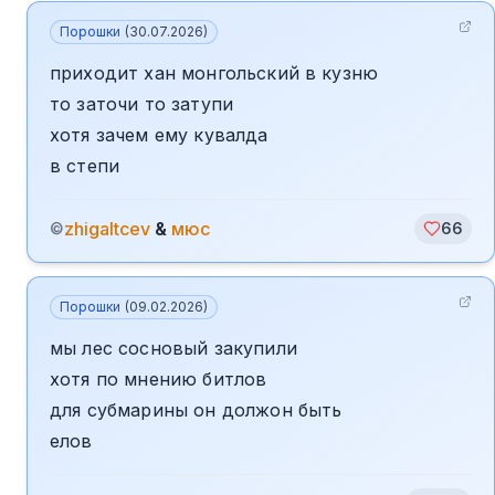
Порошки
(
30.07.2026
)
приходит хан монгольский в кузню
то заточи то затупи
хотя зачем ему кувалда
в степи
zhigaltcev
&
мюс
©
66
Порошки
(
09.02.2026
)
мы лес сосновый закупили
хотя по мнению битлов
для субмарины он должон быть
елов