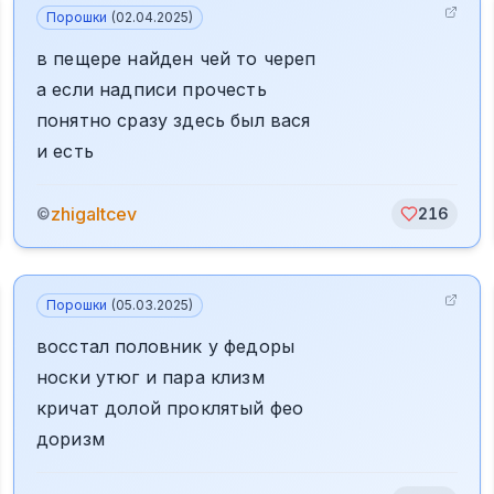
Порошки
(
02.04.2025
)
в пещере найден чей то череп
а если надписи прочесть
понятно сразу здесь был вася
и есть
zhigaltcev
©
216
Порошки
(
05.03.2025
)
восстал половник у федоры
носки утюг и пара клизм
кричат долой проклятый фео
доризм