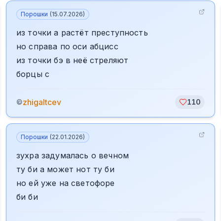
Порошки
(
15.07.2026
)
из точки а растёт преступность
но справа по оси абцисс
из точки бэ в неё стреляют
борцы с
zhigaltcev
©
110
Порошки
(
22.01.2026
)
зухра задумалась о вечном
ту би а может нот ту би
но ей уже на светофоре
би би