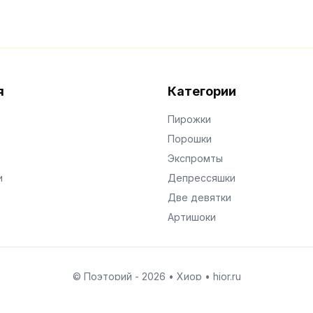
я
Категории
Пирожки
Порошки
Экспромты
и
Депрессяшки
Две девятки
Артишоки
© Поэторий -
2026
•
Хиор
•
hior.ru
Сделано с любовью к малым поэтическим формам