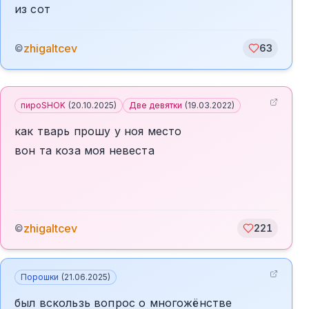
из сот
zhigaltcev
©
63
пироSHOK
(
20.10.2025
)
Две девятки
(
19.03.2022
)
как тварь прошу у ноя место
вон та коза моя невеста
zhigaltcev
©
221
Порошки
(
21.06.2025
)
был вскользь вопрос о многожёнстве