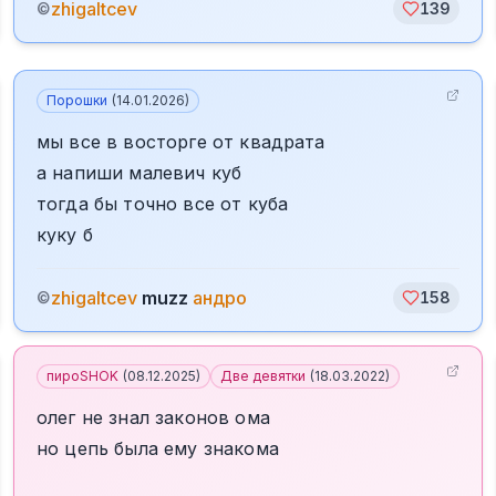
zhigaltcev
©
139
Порошки
(
14.01.2026
)
мы все в восторге от квадрата
а напиши малевич куб
тогда бы точно все от куба
куку б
zhigaltcev
muzz
андро
©
158
пироSHOK
(
08.12.2025
)
Две девятки
(
18.03.2022
)
олег не знал законов ома
но цепь была ему знакома