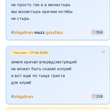
не просто так а в монастырь
мы монастырь кричим хотябы
не стырь
zhigaltcev
muzz
gazafaka
©
356
Пирожки +
(
17.06.2025
)
земля кричал вперёдсмотрящий
не может быть сказал колумб
а вот ещё по тыще триста
для клумб
zhigaltcev
©
158