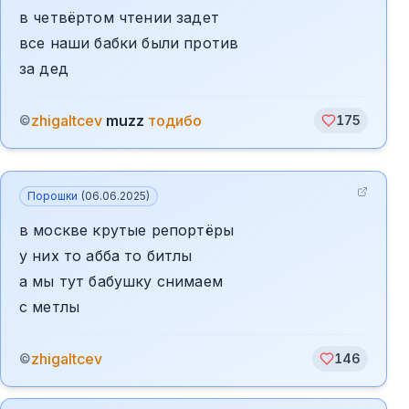
в четвёртом чтении задет
все наши бабки были против
за дед
zhigaltcev
muzz
тодибо
©
175
Порошки
(
06.06.2025
)
в москве крутые репортёры
у них то абба то битлы
а мы тут бабушку снимаем
с метлы
zhigaltcev
©
146