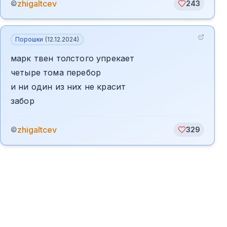
zhigaltcev
©
243
Порошки
(
12.12.2024
)
марк твен толстого упрекает
четыре тома перебор
и ни один из них не красит
забор
zhigaltcev
©
329