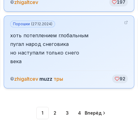
zhigaltcev
©
197
Порошки
(
27.12.2024
)
хоть потеплением глобальным
пугал народ снеговика
но наступали только снего
века
zhigaltcev
muzz
тры
©
92
1
2
3
4
Вперёд