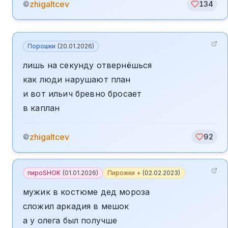
zhigaltcev
©
134
Порошки
(
20.01.2026
)
лишь на секунду отвернёшься
как люди нарушают план
и вот ильич бревно бросает
в каплан
zhigaltcev
©
92
пироSHOK
(
01.01.2026
)
Пирожки +
(
02.02.2023
)
мужик в костюме дед мороза
сложил аркадия в мешок
а у олега был получше