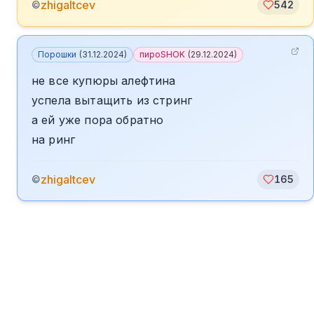
zhigaltcev
©
542
Порошки
(
31.12.2024
)
пироSHOK
(
29.12.2024
)
не все купюры алефтина
успела вытащить из стринг
а ей уже пора обратно
на ринг
zhigaltcev
©
165