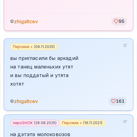
zhigaltcev
©
95
Пирожки +
(
06.11.2025
)
вы пригласили бы аркадий
на танец маленьких утят
и вы поддатый и утята
хотят
zhigaltcev
©
161
пироSHOK
(
28.08.2025
)
Пирожки +
(
16.11.2021
)
на дэтэпэ молоковозов