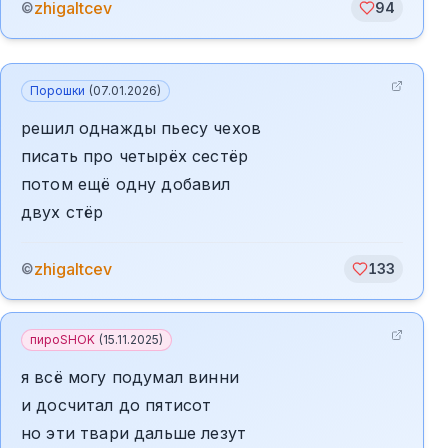
zhigaltcev
©
94
Порошки
(
07.01.2026
)
решил однажды пьесу чехов
писать про четырёх сестёр
потом ещё одну добавил
двух стёр
zhigaltcev
©
133
пироSHOK
(
15.11.2025
)
я всё могу подумал винни
и досчитал до пятисот
но эти твари дальше лезут