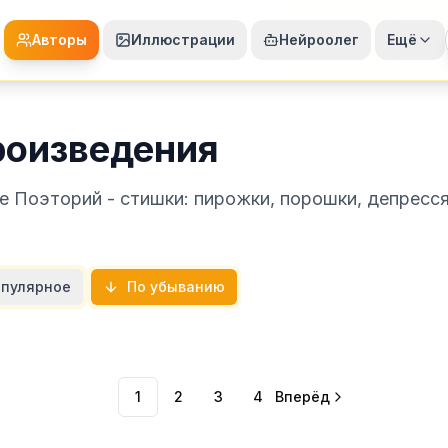
Авторы
Иллюстрации
Нейроолег
Ещё
роизведения
ве Поэторий - стишки: пирожки, порошки, депресс
пулярное
По убыванию
1
2
3
4
Вперёд