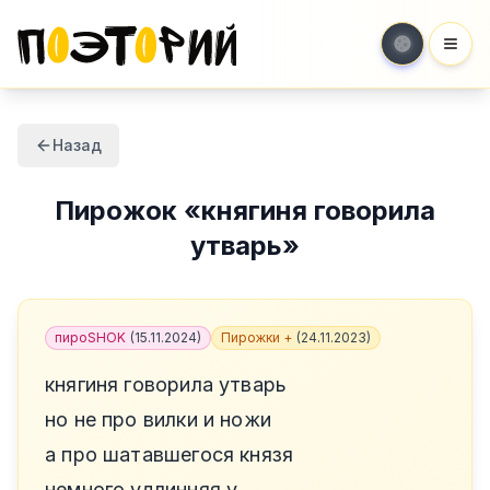
Мен
Назад
Пирожок
«
княгиня говорила
утварь
»
пироSHOK
(
15.11.2024
)
Пирожки +
(
24.11.2023
)
княгиня говорила утварь
но не про вилки и ножи
а про шатавшегося князя
немного удлинняя у