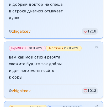
и добрый доктор не спеша
в строке диагноз отмечает
душа
zhigaltcev
©
1216
пироSHOK
(
20.11.2022
)
Пирожки +
(
17.11.2022
)
вам как мои стихи ребята
скажите будьте так добры
и для чего меня несёте
к обры
zhigaltcev
©
1013