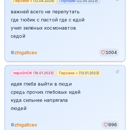
Пирожки +
(
12.04.2024
)
Порошки
(
22.05.2023
)
важней всего не перепутать
где тюбик с пастой где с едой
учил зелёных космонавтов
седой
zhigaltcev
©
1004
пироSHOK
(
16.01.2023
)
Пирожки +
(
13.01.2023
)
идея глеба выйти в люди
средь прочих глебовых идей
куда сильнее напрягала
людей
zhigaltcev
©
996