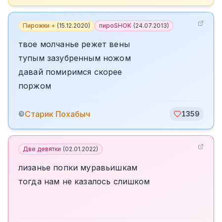
Пирожки +
(
15.12.2020
)
пироSHOK
(
24.07.2013
)
твое молчанье режет вены
тупым зазубренным ножом
давай помиримся скорее
поржом
Старик Похабыч
©
1359
Две девятки
(
02.01.2022
)
лизанье попки муравьишкам
тогда нам не казалось слишком