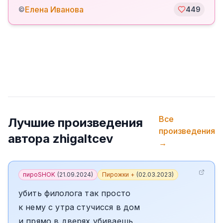
Елена Иванова
©
449
Все
Лучшие произведения
произведения
автора
zhigaltcev
→
пироSHOK
(
21.09.2024
)
Пирожки +
(
02.03.2023
)
убить филолога так просто
к нему с утра стучисся в дом
и прямо в дверях убиваешь