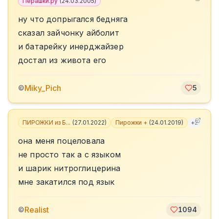
Перашки.ру
(
24.03.2005
)
ну что допрыгался бедняга
сказал зайчонку айболит
и батарейку инерджайзер
достал из живота его
Miky_Pich
©
5
ПИРОЖКИ из Б...
(
27.01.2022
)
Пирожки +
(
24.01.2019
)
+
2
она меня поцеловала
не просто так а с языком
и шарик нитроглицерина
мне закатился под язык
Realist
©
1094