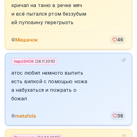
кричал на таню в речке мяч
и всё пытался ртом беззубым
ей пуповину перегрызть
Мишачок
©
46
пироSHOK
(
28.11.2015
)
атос любил немного выпить
есть вилкой с помощью ножа
а набухаться и пожрать о
божал
metafola
©
38