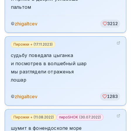
пальтом
zhigaltcev
©
3212
Пирожки +
(
17.11.2023
)
судьбу поведала цыганка
и посмотрев в волшебный шар
мы разглядели отраженья
лошар
zhigaltcev
©
1283
Пирожки +
(
11.08.2022
)
пироSHOK
(
30.07.2022
)
шумит в фонендоскопе море