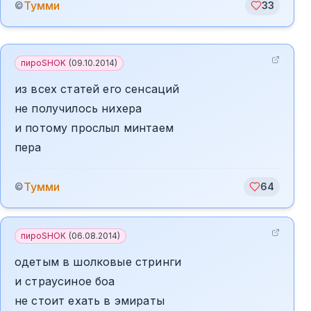
Тумми
©
33
пироSHOK
(
09.10.2014
)
из всех статей его сенсаций
не получилось нихера
и потому прослыл минтаем
пера
Тумми
©
64
пироSHOK
(
06.08.2014
)
одетым в шолковые стринги
и страусиное боа
не стоит ехать в эмираты