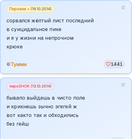
Пирожки +
(
19.10.2014
)
сорвался жёлтый лист последний
в суицидальное пике
и я у жизни на непрочном
крюке
Тумми
©
1441
пироSHOK
(
13.10.2014
)
бывало выйдешь в чисто поле
и крикнешь зычно эгегей ж
вот както так и обходились
без гейш