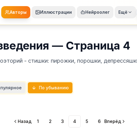
Авторы
Иллюстрации
Нейроолег
Ещё
зведения — Страница 4
оэторий - стишки: пирожки, порошки, депрессяшк
пулярное
По убыванию
Назад
1
2
3
4
5
6
Вперёд