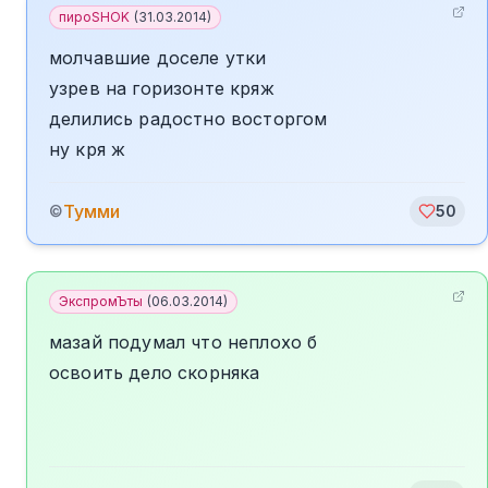
пироSHOK
(
31.03.2014
)
молчавшие доселе утки
узрев на горизонте кряж
делились радостно восторгом
ну кря ж
Тумми
©
50
ЭкспромЪты
(
06.03.2014
)
мазай подумал что неплохо б
освоить дело скорняка