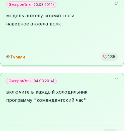
ЭкспромЪты
(
20.03.2014
)
модель анжелу кормят ноги
наверное анжела волк
Тумми
©
135
ЭкспромЪты
(
04.03.2014
)
включите в каждый холодильник
программу "комендантский час"