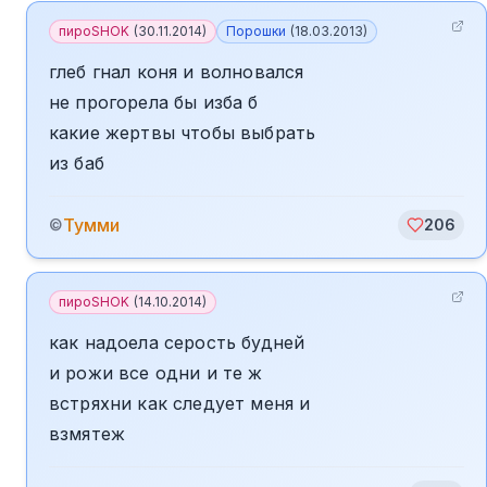
пироSHOK
(
30.11.2014
)
Порошки
(
18.03.2013
)
глеб гнал коня и волновался
не прогорела бы изба б
какие жертвы чтобы выбрать
из баб
Тумми
©
206
пироSHOK
(
14.10.2014
)
как надоела серость будней
и рожи все одни и те ж
встряхни как следует меня и
взмятеж