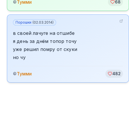
Тумми
©
68
Порошки
(
02.03.2014
)
в своей лачуге на отшибе
я день за днём топор точу
уже решил помру от скуки
но чу
Тумми
©
482