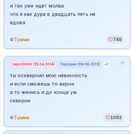
и так уже идёт молва
что я как дура в двадцать пять не
вдова
Тумми
©
749
пироSHOK
(
25.04.2014
)
Порошки
(
08.06.2013
)
+
1
ты осквернил мою невинность
и если сможешь то верни
а то женись и до конца уж
скверни
Тумми
©
1092