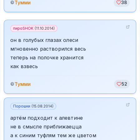
Тумми
©
38
пироSHOK
(
11.10.2014
)
он в голубых глазах олеси
мгновенно растворился весь
теперь на полочке хранится
как взвесь
Тумми
©
52
Порошки
(
15.08.2014
)
артём подходит к алевтине
не в смысле приближаецца
а к синим туфлям тем же цветом