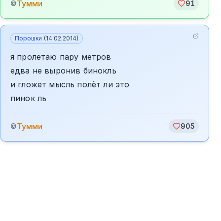
Тумми
©
91
Порошки
(
14.02.2014
)
я пролетаю пару метров
едва не выронив бинокль
и гложет мысль полёт ли это
пинок ль
Тумми
©
905