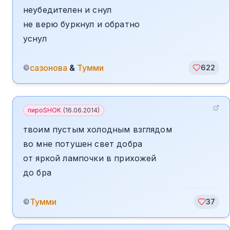
неубедителен и снул
не верю буркнул и обратно
уснул
сазонова
&
Тумми
©
622
пироSHOK
(
16.06.2014
)
твоим пустым холодным взглядом
во мне потушен свет добра
от яркой лампочки в прихожей
до бра
Тумми
©
37