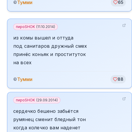
Тумми
©
65
пироSHOK
(
11.10.2014
)
из комы вышел и оттуда
под санитаров дружный смех
принёс коньяк и проституток
на всех
Тумми
©
88
пироSHOK
(
29.09.2014
)
сердечко бешено забьётся
румянец сменит бледный тон
когда колечко вам наденет