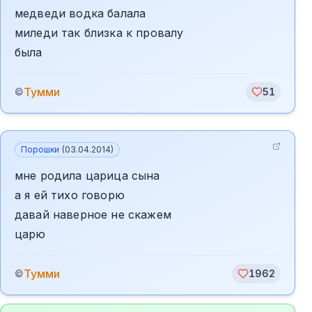
медведи водка балала
миледи так близка к провалу
была
Тумми
©
51
Порошки
(
03.04.2014
)
мне родила царица сына
а я ей тихо говорю
давай наверное не скажем
царю
Тумми
©
1962