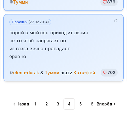
Тумми
©
876
Порошки
(
27.02.2014
)
порой в мой сон приходит ленин
не то чтоб напрягает но
из глаза вечно пропадает
бревно
elena-durak
&
Тумми
muzz
Ката-фей
©
702
Назад
1
2
3
4
5
6
Вперёд