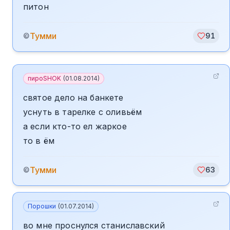
питон
Тумми
©
91
пироSHOK
(
01.08.2014
)
святое дело на банкете
уснуть в тарелке с оливьём
а если кто-то ел жаркое
то в ём
Тумми
©
63
Порошки
(
01.07.2014
)
во мне проснулся станиславский