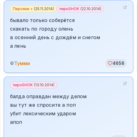
Пирожки +
(
25.11.2014
)
пироSHOK
(
22.10.2014
)
бывало только соберётся
скакать по городу олень
в осенний день с дождём и снегом
а лень
Тумми
©
4658
пироSHOK
(
13.10.2014
)
балда оправдан между делом
вы тут же спросите а поп
убит лексическим ударом
апоп