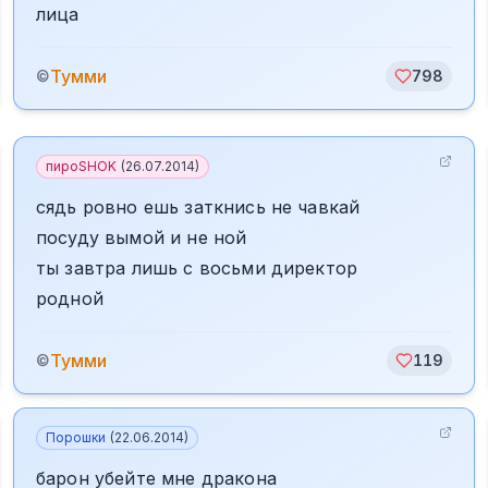
лица
Тумми
©
798
пироSHOK
(
26.07.2014
)
сядь ровно ешь заткнись не чавкай
посуду вымой и не ной
ты завтра лишь с восьми директор
родной
Тумми
©
119
Порошки
(
22.06.2014
)
барон убейте мне дракона