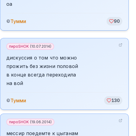
оа
Тумми
©
90
пироSHOK
(
10.07.2014
)
дискуссия о том что можно
прожить без жизни половой
в конце всегда переходила
на вой
Тумми
©
130
пироSHOK
(
19.06.2014
)
мессир поедемте к цыганам