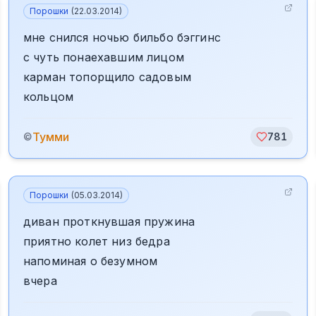
Порошки
(
22.03.2014
)
мне снился ночью бильбо бэггинс
с чуть понаехавшим лицом
карман топорщило садовым
кольцом
Тумми
©
781
Порошки
(
05.03.2014
)
диван проткнувшая пружина
приятно колет низ бедра
напоминая о безумном
вчера