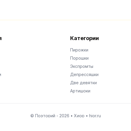
я
Категории
Пирожки
Порошки
Экспромты
и
Депрессяшки
Две девятки
Артишоки
© Поэторий -
2026
•
Хиор
•
hior.ru
Сделано с любовью к малым поэтическим формам