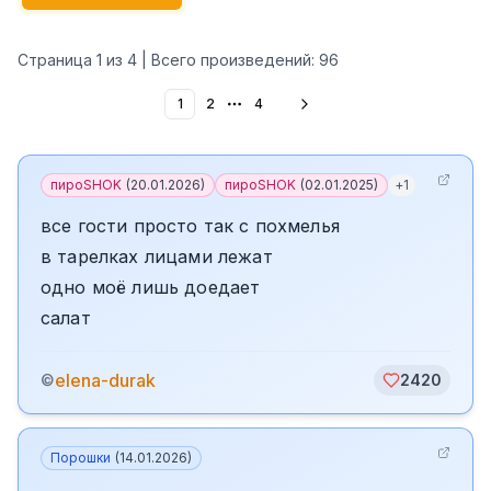
Страница
1
из
4
| Всего произведений:
96
1
2
4
More pages
пироSHOK
(
20.01.2026
)
пироSHOK
(
02.01.2025
)
+
1
все гости просто так с похмелья
в тарелках лицами лежат
одно моё лишь доедает
салат
elena-durak
©
2420
Порошки
(
14.01.2026
)