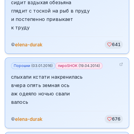
сидит вздыхая обезьяна
глядит с тоской на рыб в пруду
и постепенно привыкает
к труду
elena-durak
©
641
Порошки
(
03.01.2016
)
пироSHOK
(
19.04.2014
)
слыхали кстати накренилась
вчера опять земная ось
аж одеяло ночью свали
валось
elena-durak
©
676