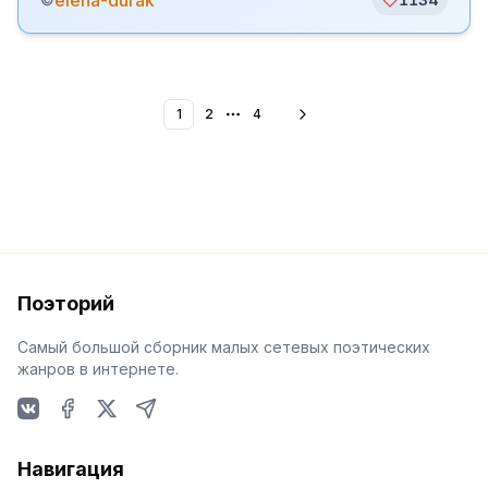
elena-durak
1
2
4
More pages
Поэторий
Самый большой сборник малых сетевых поэтических
жанров в интернете.
VKontakte
Facebook
X
Telegram
Навигация