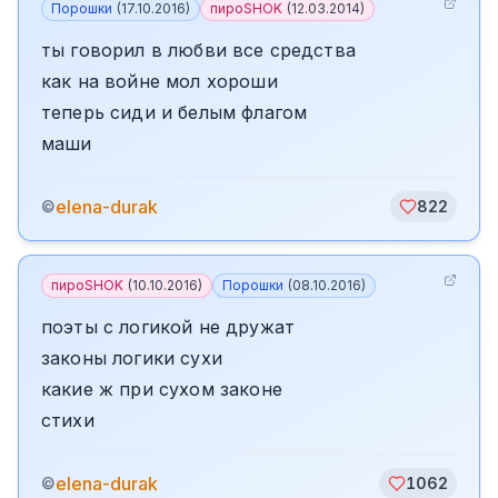
Порошки
(
17.10.2016
)
пироSHOK
(
12.03.2014
)
ты говорил в любви все средства
как на войне мол хороши
теперь сиди и белым флагом
маши
elena-durak
©
822
пироSHOK
(
10.10.2016
)
Порошки
(
08.10.2016
)
поэты с логикой не дружат
законы логики сухи
какие ж при сухом законе
стихи
elena-durak
©
1062