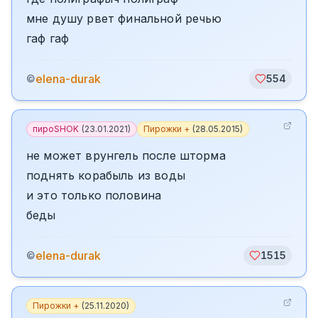
мне душу рвет финальной речью
гаф гаф
elena-durak
©
554
пироSHOK
(
23.01.2021
)
Пирожки +
(
28.05.2015
)
не может врунгель после шторма
поднять корабыль из воды
и это только половина
беды
elena-durak
©
1515
Пирожки +
(
25.11.2020
)