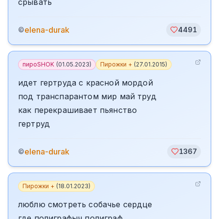
срывать
elena-durak
©
4491
пироSHOK
(
01.05.2023
)
Пирожки +
(
27.01.2015
)
идет гертруда с красной мордой
под транспарантом мир май труд
как перекрашивает пьянство
гертруд
elena-durak
©
1367
Пирожки +
(
18.01.2023
)
люблю смотреть собачье сердце
где полиграфыч полиграф