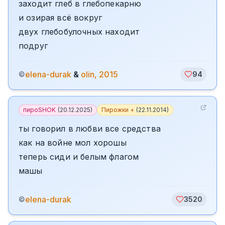
заходит глеб в глебопекарню
и озирая всё вокруг
двух глебобулочных находит
подруг
elena-durak
&
olin, 2015
©
94
пироSHOK
(
20.12.2025
)
Пирожки +
(
22.11.2014
)
ты говорил в любви все средства
как на войне мол хорошы
теперь сиди и белым флагом
машы
elena-durak
©
3520