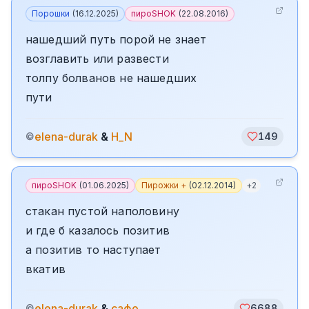
Порошки
(
16.12.2025
)
пироSHOK
(
22.08.2016
)
нашедший путь порой не знает
возглавить или развести
толпу болванов не нашедших
пути
elena-durak
&
H_N
©
149
пироSHOK
(
01.06.2025
)
Пирожки +
(
02.12.2014
)
+
2
стакан пустой наполовину
и где б казалось позитив
а позитив то наступает
вкатив
elena-durak
&
сафо
©
6688