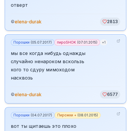
отверт
elena-durak
©
2813
Порошки
(
05.07.2017
)
пироSHOK
(
07.01.2015
)
+
1
мы все когда нибудь однажды
случайно ненароком вскользь
кого то сдуру мимоходом
насквозь
elena-durak
©
6577
Порошки
(
04.07.2017
)
Пирожки +
(
08.01.2015
)
вот ты щитаешь это плохо