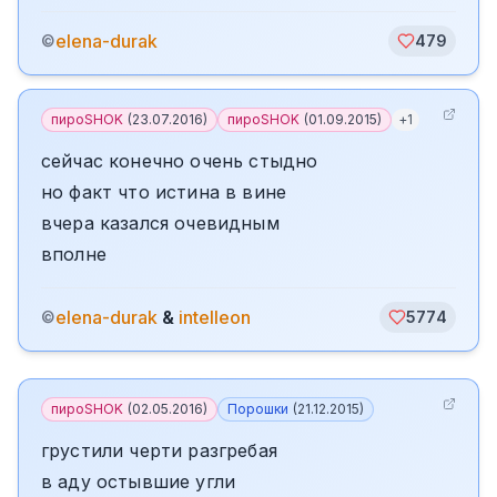
elena-durak
©
479
пироSHOK
(
23.07.2016
)
пироSHOK
(
01.09.2015
)
+
1
сейчас конечно очень стыдно
но факт что истина в вине
вчера казался очевидным
вполне
elena-durak
&
intelleon
©
5774
пироSHOK
(
02.05.2016
)
Порошки
(
21.12.2015
)
грустили черти разгребая
в аду остывшие угли