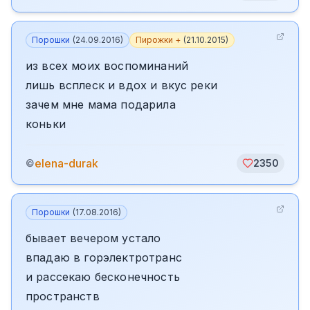
Порошки
(
24.09.2016
)
Пирожки +
(
21.10.2015
)
из всех моих воспоминаний
лишь всплеск и вдох и вкус реки
зачем мне мама подарила
коньки
elena-durak
©
2350
Порошки
(
17.08.2016
)
бывает вечером устало
впадаю в горэлектротранс
и рассекаю бесконечность
пространств