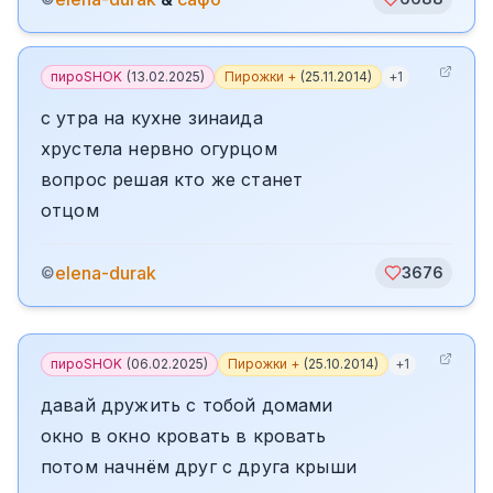
пироSHOK
(
13.02.2025
)
Пирожки +
(
25.11.2014
)
+
1
с утра на кухне зинаида
хрустела нервно огурцом
вопрос решая кто же станет
отцом
elena-durak
©
3676
пироSHOK
(
06.02.2025
)
Пирожки +
(
25.10.2014
)
+
1
давай дружить с тобой домами
окно в окно кровать в кровать
потом начнём друг с друга крыши