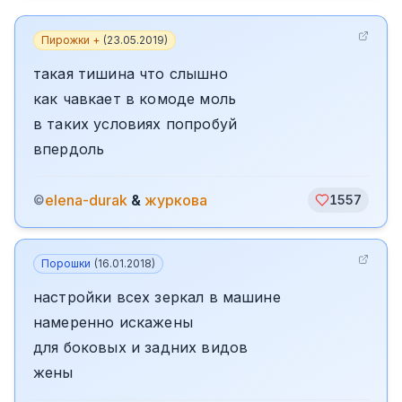
Пирожки +
(
23.05.2019
)
такая тишина что слышно
как чавкает в комоде моль
в таких условиях попробуй
впердоль
elena-durak
&
журкова
©
1557
Порошки
(
16.01.2018
)
настройки всех зеркал в машине
намеренно искажены
для боковых и задних видов
жены