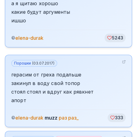
а я щитаю хорошо
какие будут аргументы
ишшо
elena-durak
©
5243
Порошки
(
03.07.2017
)
герасим от греха подальше
закинул в воду свой топор
стоял стоял и вдруг как рявкнет
апорт
elena-durak
muzz
раз раз_
©
333