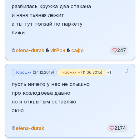
разбилась кружка два стакана
и няня пьяная лежит
а ты тут ползай по паркету
лижи
elena-durak
&
ИгРон
&
сафо
©
247
Порошки
(
24.12.2019
)
Пирожки +
(
11.06.2015
)
+
1
пусть ничего у нас не слышно
про козлодоева давно
но я открытым оставляю
окно
elena-durak
©
2174