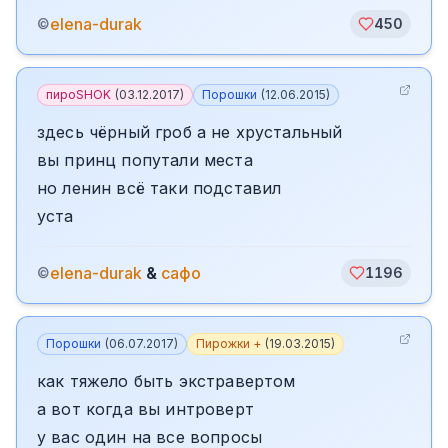
elena-durak
©
450
пироSHOK
(
03.12.2017
)
Порошки
(
12.06.2015
)
здесь чёрный гроб а не хрустальный
вы принц попутали места
но ленин всё таки подставил
уста
elena-durak
&
сафо
©
1196
Порошки
(
06.07.2017
)
Пирожки +
(
19.03.2015
)
как тяжело быть экстравертом
а вот когда вы интроверт
у вас один на все вопросы