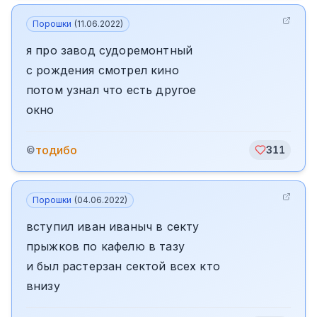
Порошки
(
11.06.2022
)
я про завод судоремонтный
с рождения смотрел кино
потом узнал что есть другое
окно
тодибо
©
311
Порошки
(
04.06.2022
)
вступил иван иваныч в секту
прыжков по кафелю в тазу
и был растерзан сектой всех кто
внизу