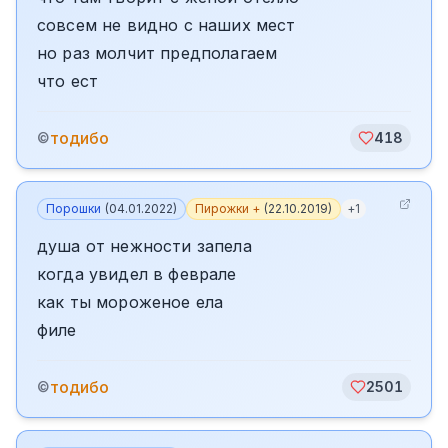
совсем не видно с наших мест
но раз молчит предполагаем
что ест
тодибо
©
418
Порошки
(
04.01.2022
)
Пирожки +
(
22.10.2019
)
+
1
душа от нежности запела
когда увидел в феврале
как ты мороженое ела
филе
тодибо
©
2501