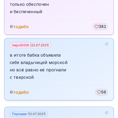
только обеспочен
и беспеченный
тодибо
©
381
пироSHOK
(
22.07.2021
)
в итоге бабка объявила
себя владычицей морской
но всё равно её прогнали
с тверской
тодибо
©
56
Порошки
(
12.07.2021
)