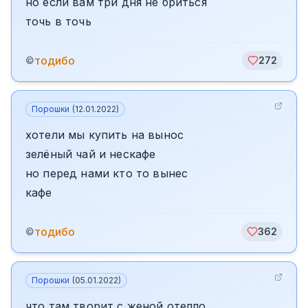
но если вам три дня не бриться
точь в точь
тодибо
©
272
Порошки
(
12.01.2022
)
хотели мы купить на вынос
зелёный чай и нескафе
но перед нами кто то вынес
кафе
тодибо
©
362
Порошки
(
05.01.2022
)
что там творит с женой отелло