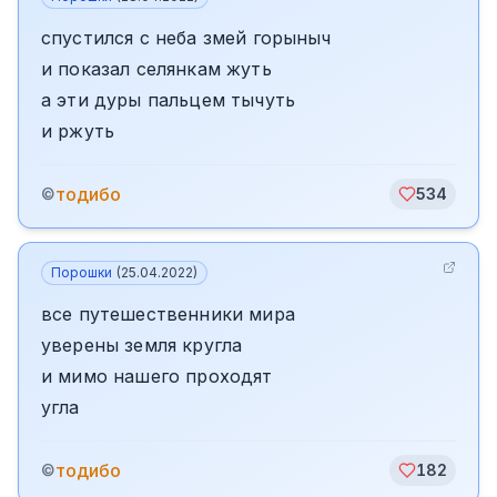
спустился с неба змей горыныч
и показал селянкам жуть
а эти дуры пальцем тычуть
и ржуть
тодибо
©
534
Порошки
(
25.04.2022
)
все путешественники мира
уверены земля кругла
и мимо нашего проходят
угла
тодибо
©
182