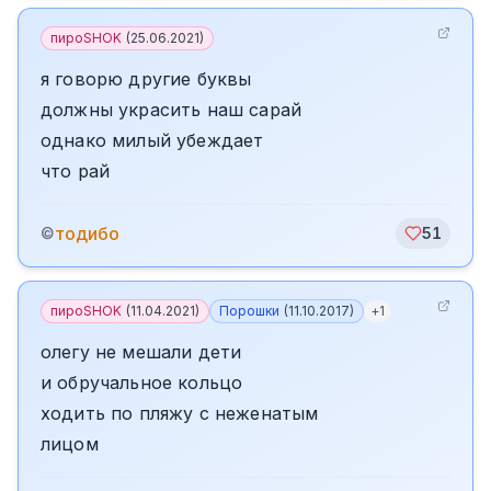
пироSHOK
(
25.06.2021
)
я говорю другие буквы
должны украсить наш сарай
однако милый убеждает
что рай
тодибо
©
51
пироSHOK
(
11.04.2021
)
Порошки
(
11.10.2017
)
+
1
олегу не мешали дети
и обручальное кольцо
ходить по пляжу с неженатым
лицом