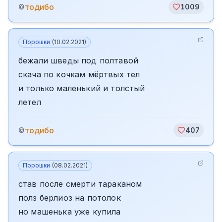
тодибо
©
1009
Порошки
(
10.02.2021
)
бежали шведы под полтавой
скача по кочкам мёртвых тел
и только маленький и толстый
летел
тодибо
©
407
Порошки
(
08.02.2021
)
став после смерти тараканом
полз берлиоз на потолок
но машенька уже купила