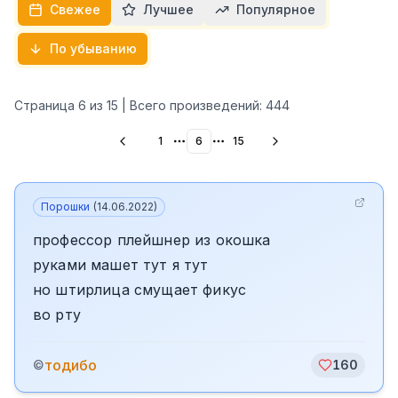
Свежее
Лучшее
Популярное
По убыванию
Страница
6
из
15
| Всего произведений:
444
1
6
15
More pages
More pages
Порошки
(
14.06.2022
)
профессор плейшнер из окошка
руками машет тут я тут
но штирлица смущает фикус
во рту
тодибо
©
160