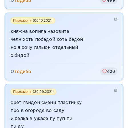
тодибо
©
499
Пирожки +
(
06.10.2021
)
княжна вопила назовите
челн хоть победой хоть бедой
но я хочу гальюн отдельный
с бидой
тодибо
©
426
Пирожки +
(
30.09.2021
)
орёт гвидон смени пластинку
про в огороде во саду
и белка в ужасе пу пуп пи
пи ду