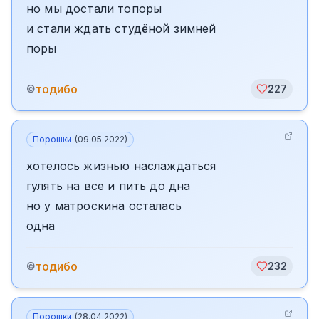
но мы достали топоры
и стали ждать студёной зимней
поры
тодибо
©
227
Порошки
(
09.05.2022
)
хотелось жизнью наслаждаться
гулять на все и пить до дна
но у матроскина осталась
одна
тодибо
©
232
Порошки
(
28.04.2022
)