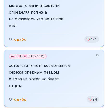
мы долго мяли и вертели
определяя пол ежа
но оказалось что не те пол
ежа
тодибо
©
441
пироSHOK
(
01.07.2021
)
хотел стать петя космонавтом
серёжа оперным певцом
а вова не хотел но будет
отцом
тодибо
©
94