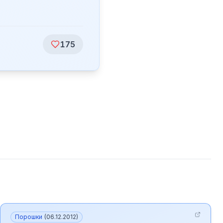
175
Порошки
(
06.12.2012
)