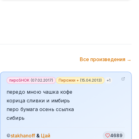
Все произведения →
пироSHOK
(
07.02.2017
)
Пирожки +
(
15.04.2013
)
+
1
передо мною чашка кофе
корица сливки и имбирь
перо бумага осень ссылка
сибирь
stakhanoff
&
Цай
©
4689