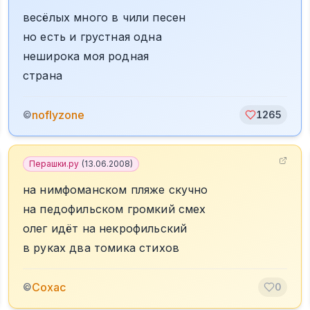
весёлых много в чили песен
но есть и грустная одна
неширока моя родная
страна
noflyzone
©
1265
Перашки.ру
(
13.06.2008
)
на нимфоманском пляже скучно
на педофильском громкий смех
олег идёт на некрофильский
в руках два томика стихов
Сохас
©
0