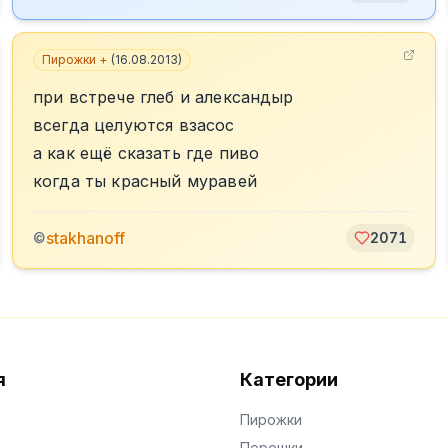
Пирожки +
(
16.08.2013
)
при встрече глеб и александыр
всегда целуются взасос
а как ещё сказать где пиво
когда ты красный муравей
stakhanoff
©
2071
я
Категории
Пирожки
Порошки