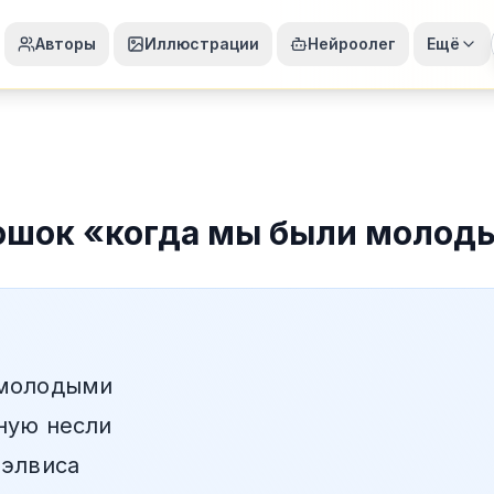
Авторы
Иллюстрации
Нейроолег
Ещё
ошок
«
когда мы были молод
 молодыми
ную несли
 элвиса