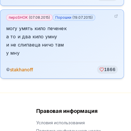
пироSHOK
(
07.08.2015
)
Порошки
(
19.07.2015
)
могу умять кило печенек
а то и два кило умну
и не слипаеца ничо там
у мну
stakhanoff
©
1866
Правовая информация
Условия использования
Политика конфиденциальности