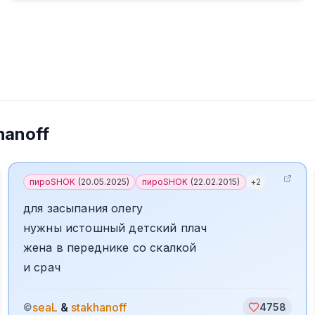
hanoff
пироSHOK
(
20.05.2025
)
пироSHOK
(
22.02.2015
)
+
2
для засыпания олегу
нужны истошный детский плач
жена в переднике со скалкой
и срач
seaL
&
stakhanoff
©
4758