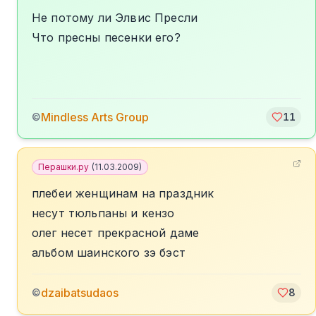
Не потому ли Элвис Пресли
Что пресны песенки его?
Mindless Arts Group
©
11
Перашки.ру
(
11.03.2009
)
плебеи женщинам на праздник
несут тюльпаны и кензо
олег несет прекрасной даме
альбом шаинского зэ бэст
dzaibatsudaos
©
8