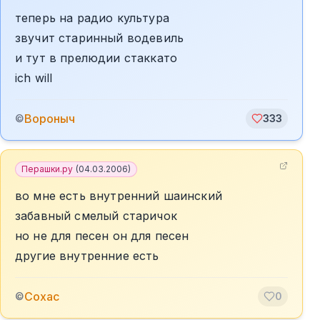
теперь на радио культура
звучит старинный водевиль
и тут в прелюдии стаккато
ich will
Вороныч
©
333
Перашки.ру
(
04.03.2006
)
во мне есть внутренний шаинский
забавный смелый старичок
но не для песен он для песен
другие внутренние есть
Сохас
©
0