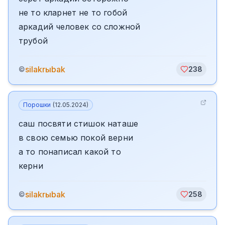
не то кларнет не то гобой
аркадий человек со сложной
трубой
silakrыbak
©
238
Порошки
(
12.05.2024
)
саш посвяти стишок наташе
в свою семью покой верни
а то понаписал какой то
керни
silakrыbak
©
258