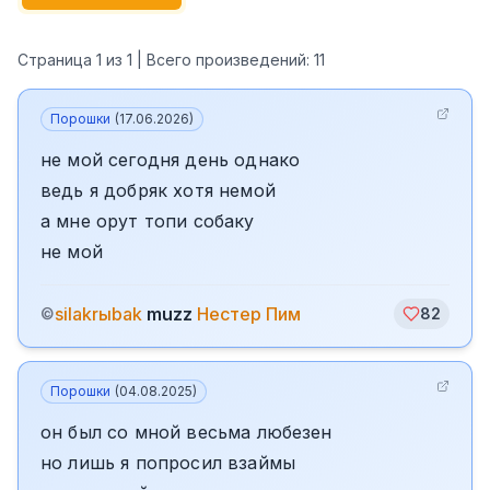
Страница
1
из
1
| Всего произведений:
11
Порошки
(
17.06.2026
)
не мой сегодня день однако
ведь я добряк хотя немой
а мне орут топи собаку
не мой
silakrыbak
muzz
️Нестер Пим
©
82
Порошки
(
04.08.2025
)
он был со мной весьма любезен
но лишь я попросил взаймы