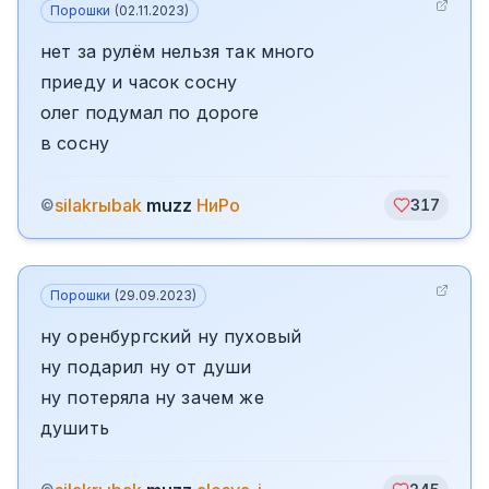
Порошки
(
02.11.2023
)
нет за рулём нельзя так много
приеду и часок сосну
олег подумал по дороге
в сосну
silakrыbak
muzz
НиРо
©
317
Порошки
(
29.09.2023
)
ну оренбургский ну пуховый
ну подарил ну от души
ну потеряла ну зачем же
душить