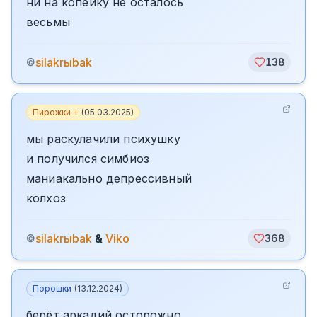
ни на копейку не осталось
весьмы
silakrыbak
©
138
Пирожки +
(
05.03.2025
)
мы раскулачили психушку
и получился симбиоз
маниакально депрессивный
колхоз
silakrыbak
&
Viko
©
368
Порошки
(
13.12.2024
)
берёт аркадий осторожно