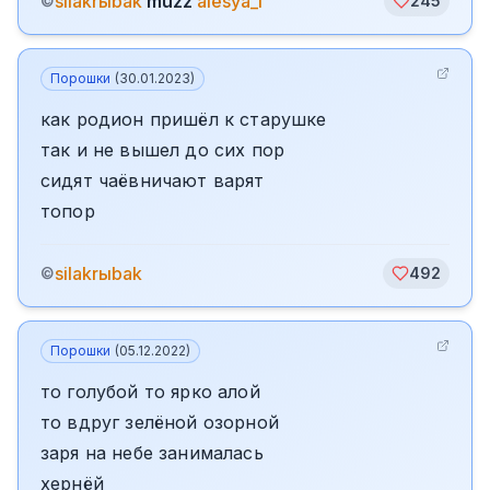
silakrыbak
muzz
alesya_i
©
245
Порошки
(
30.01.2023
)
как родион пришёл к старушке
так и не вышел до сих пор
сидят чаёвничают варят
топор
silakrыbak
©
492
Порошки
(
05.12.2022
)
то голубой то ярко алой
то вдруг зелёной озорной
заря на небе занималась
хернёй