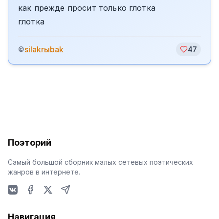
как прежде просит только глотка
глотка
silakrыbak
©
47
Поэторий
Самый большой сборник малых сетевых поэтических
жанров в интернете.
VKontakte
Facebook
X
Telegram
Навигация