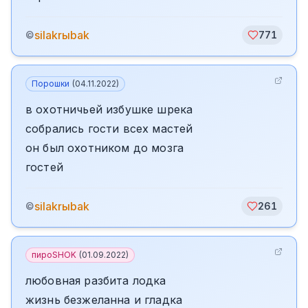
silakrыbak
©
771
Порошки
(
04.11.2022
)
в охотничьей избушке шрека
собрались гости всех мастей
он был охотником до мозга
гостей
silakrыbak
©
261
пироSHOK
(
01.09.2022
)
любовная разбита лодка
жизнь безжеланна и гладка