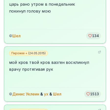
царь рано утром в понедельник
покинул голову мою
Шел
©
134
Пирожки +
(
24.05.2015
)
мой кров твой кров вазген воскликнул
врачу протягивая рук
Денис Уклеин
&
ух
&
Шел
©
1513