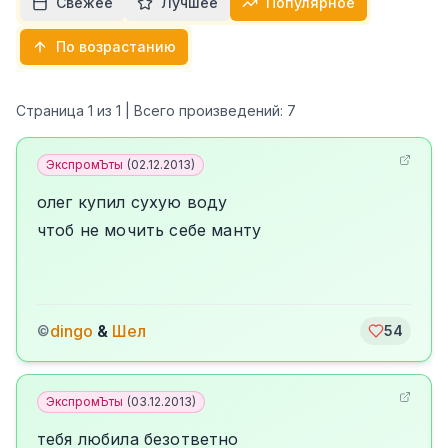
Свежее
Лучшее
Популярное
По возрастанию
Страница
1
из
1
| Всего произведений:
7
ЭкспромЪты
(
02.12.2013
)
олег купил сухую воду
чтоб не мочить себе манту
dingo
&
Шел
©
54
ЭкспромЪты
(
03.12.2013
)
тебя любила безответно