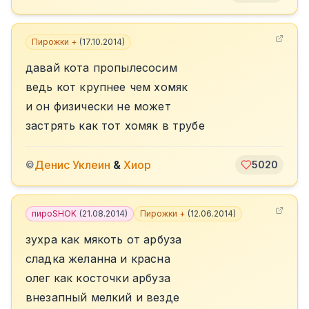
Пирожки +
(
17.10.2014
)
давай кота пропылесосим
ведь кот крупнее чем хомяк
и он физически не может
застрять как тот хомяк в трубе
Денис Уклеин
&
Хиор
©
5020
пироSHOK
(
21.08.2014
)
Пирожки +
(
12.06.2014
)
зухра как мякоть от арбуза
сладка желанна и красна
олег как косточки арбуза
внезапный мелкий и везде