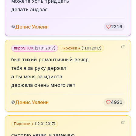
можете хоть тридцать
делать эндээс
Денис Уклеин
©
2316
пироSHOK
(
21.01.2017
)
Пирожки +
(
11.01.2017
)
был тихий романтичный вечер
тебя я за руку держал
а ты меня за идиота
держала очень много лет
Денис Уклеин
©
4921
Пирожки +
(
12.01.2017
)
смотрю назад и замечаю