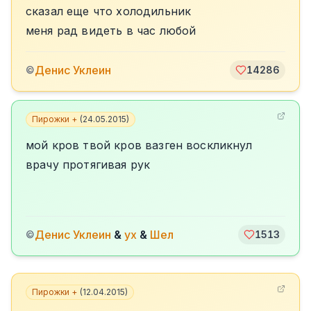
сказал еще что холодильник
меня рад видеть в час любой
Денис Уклеин
©
14286
Пирожки +
(
24.05.2015
)
мой кров твой кров вазген воскликнул
врачу протягивая рук
Денис Уклеин
&
ух
&
Шел
©
1513
Пирожки +
(
12.04.2015
)