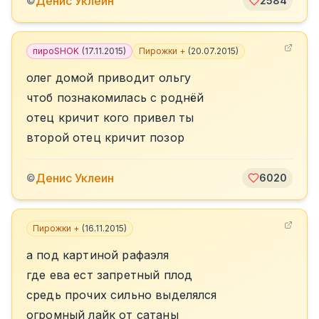
Денис Уклеин
©
2584
пироSHOK
(
17.11.2015
)
Пирожки +
(
20.07.2015
)
олег домой приводит ольгу
чтоб познакомилась с роднёй
отец кричит кого привел ты
второй отец кричит позор
Денис Уклеин
©
6020
Пирожки +
(
16.11.2015
)
а под картиной рафаэля
где ева ест запретный плод
средь прочих сильно выделялся
огромный лайк от сатаны