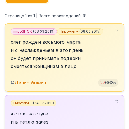
Страница
1
из
1
| Всего произведений:
18
пироSHOK
(
08.03.2019
)
Пирожки +
(
08.03.2015
)
олег рожден восьмого марта
и с наслажденьем в этот день
он будет принимать подарки
смеяться женщинам в лицо
Денис Уклеин
©
6625
Пирожки +
(
24.07.2018
)
я стою на стуле
и в петлю залез