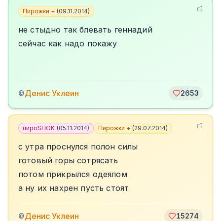
Пирожки +
(
09.11.2014
)
не стыдно так блевать геннадий
сейчас как надо покажу
Денис Уклеин
©
2653
пироSHOK
(
05.11.2014
)
Пирожки +
(
29.07.2014
)
с утра проснулся полон силы
готовый горы сотрясать
потом прикрылся одеялом
а ну их нахрен пусть стоят
Денис Уклеин
©
15274