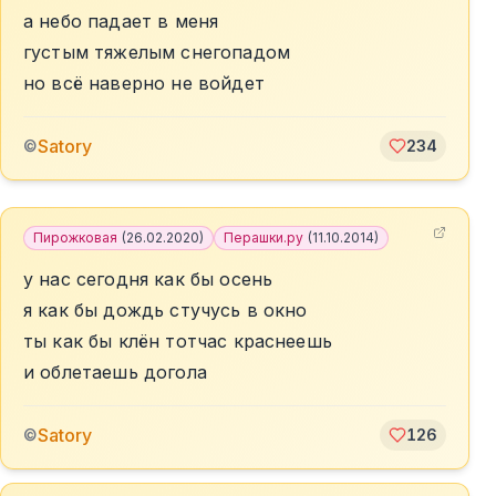
а небо падает в меня
густым тяжелым снегопадом
но всё наверно не войдет
Satory
©
234
Пирожковая
(
26.02.2020
)
Перашки.ру
(
11.10.2014
)
у нас сегодня как бы осень
я как бы дождь стучусь в окно
ты как бы клён тотчас краснеешь
и облетаешь догола
Satory
©
126