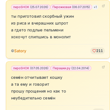
пироSHOK
(
25.07.2026
)
Пирожковая
(
06.07.2015
)
+
1
ты приготовил скорбный ужин
из риса и вчерашних шпрот
а гдето подлые пельмени
хохочут слипшись в монолит
Satory
©
211
пироSHOK
(
07.05.2026
)
Перашки.ру
(
22.04.2014
)
семён отчитывает кошку
а та ему и говорит
прошу прощения но как то
неубедительно семён