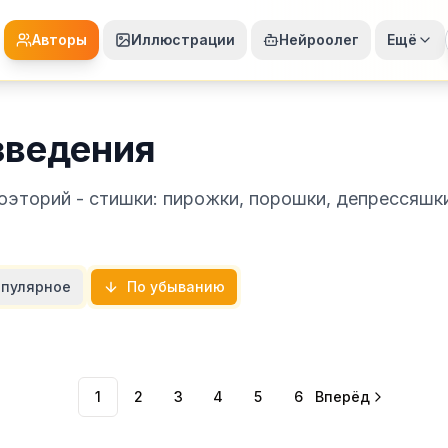
Авторы
Иллюстрации
Нейроолег
Ещё
зведения
Поэторий - стишки: пирожки, порошки, депрессяшк
пулярное
По убыванию
1
2
3
4
5
6
Вперёд