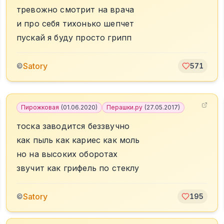
тревожно смотрит на врача
и про себя тихонько шепчет
пускай я буду просто грипп
Satory
©
571
Пирожковая
(
01.06.2020
)
Перашки.ру
(
27.05.2017
)
тоска заводится беззвучно
как пыль как кариес как моль
но на высоких оборотах
звучит как грифель по стеклу
Satory
©
195