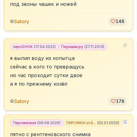
под звоны чашек и ножей
Satory
©
148
пироSHOK
(
17.04.2022
)
Перашки.ру
(
27.11.2013
)
я выпил воду из копытца
сейчас в кого то превращусь
но час проходит сутки двое
а я по прежнему козёл
Satory
©
178
Пирожковая
(
09.09.2020
)
ПИРОЖКИ из Б...
(
02.01.2020
)
+
3
пятно с рентгеновского снимка