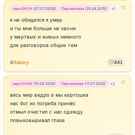
пироSHOK
(
07.07.2026
)
Пирожковая
(
25.04.2015
)
+
1
я не обиделся я умер
и ты мне больше не звони
у мертвых и живых немного
для разговоров общих тем
Satory
©
441
пироSHOK
(
10.04.2026
)
Пирожковая
(
11.07.2020
)
+
2
весь мир ведро а мы картошка
нас бог из погреба принёс
отмыл очистил с нас одежду
повыковыривал глаза