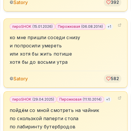
Satory
©
392
пироSHOK
(
15.01.2026
)
Пирожковая
(
06.08.2014
)
+
1
ко мне пришли соседи снизу
и попросили умереть
или хотя бы жить потише
хотя бы до восьми утра
Satory
©
582
пироSHOK
(
29.04.2025
)
Пирожковая
(
11.10.2014
)
+
1
пойдём со мной смотреть на чайник
по скользкой паперти стола
по лабиринту бутербродов