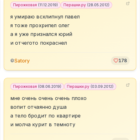
Пирожковая
(
11.12.2019
)
Перашки.ру
(
28.05.2012
)
я умираю всхлипнул павел
я тоже прохрипел олег
а я уже признался юрий
и отчегото покраснел
Satory
©
178
Пирожковая
(
08.06.2019
)
Перашки.ру
(
03.09.2012
)
мне очень очень очень плохо
вопит отчаянно душа
а тело бродит по квартире
и молча курит в темноту