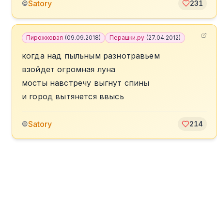
Satory
©
231
Пирожковая
(
09.09.2018
)
Перашки.ру
(
27.04.2012
)
когда над пыльным разнотравьем
взойдет огромная луна
мосты навстречу выгнут спины
и город вытянется ввысь
Satory
©
214