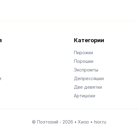
я
Категории
Пирожки
Порошки
Экспромты
и
Депрессяшки
Две девятки
Артишоки
© Поэторий -
2026
•
Хиор
•
hior.ru
Сделано с любовью к малым поэтическим формам