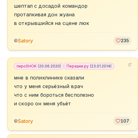
шептал с досадой командор
проталкивая дон жуана
в открывшийся на сцене люк
Satory
©
235
пироSHOK
(
20.06.2020
)
Перашки.ру
(
23.01.2014
)
мне в поликлинике сказали
что у меня серьёзный врач
что с ним бороться бесполезно
и скоро он меня убьёт
Satory
©
107