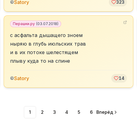
Satory
©
323
Перашки.ру
(
03.07.2018
)
с асфальта дышащего зноем
ныряю в глубь июльских трав
и в их потоке шелестящем
плыву куда то на спине
Satory
©
14
1
2
3
4
5
6
Вперёд