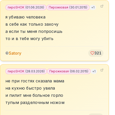
пироSHOK
(
01.06.2026
)
Пирожковая
(
30.01.2015
)
+
1
я убиваю человека
в себе как только захочу
а если ты меня попросишь
то и в тебе могу убить
Satory
©
321
пироSHOK
(
28.03.2026
)
Пирожковая
(
06.02.2015
)
+
1
не при гостях сказала мама
на кухню быстро увела
и пилит мне больное горло
тупым разделочным ножом