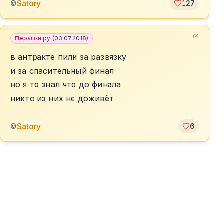
Satory
©
127
Перашки.ру
(
03.07.2018
)
в антракте пили за развязку
и за спасительный финал
но я то знал что до финала
никто из них не доживёт
Satory
©
6