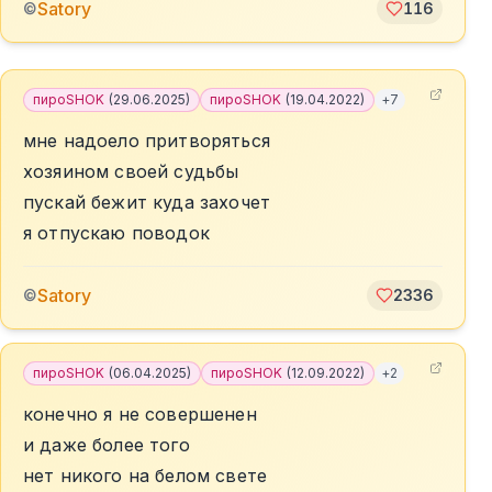
Satory
©
116
пироSHOK
(
29.06.2025
)
пироSHOK
(
19.04.2022
)
+
7
мне надоело притворяться
хозяином своей судьбы
пускай бежит куда захочет
я отпускаю поводок
Satory
©
2336
пироSHOK
(
06.04.2025
)
пироSHOK
(
12.09.2022
)
+
2
конечно я не совершенен
и даже более того
нет никого на белом свете