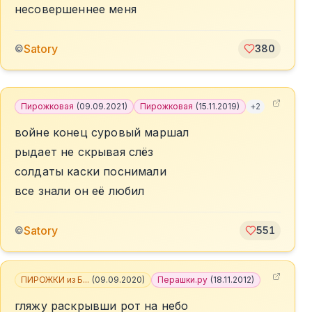
несовершеннее меня
Satory
©
380
Пирожковая
(
09.09.2021
)
Пирожковая
(
15.11.2019
)
+
2
войне конец суровый маршал
рыдает не скрывая слёз
солдаты каски поснимали
все знали он её любил
Satory
©
551
ПИРОЖКИ из Б...
(
09.09.2020
)
Перашки.ру
(
18.11.2012
)
гляжу раскрывши рот на небо