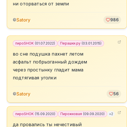
ни оторваться от земли
Satory
©
986
пироSHOK
(
01.07.2022
)
Перашки.ру
(
03.01.2015
)
во сне подушка пахнет летом
асфальт побрызганный дождем
через простынку гладит мама
подтягивая уголки
Satory
©
56
пироSHOK
(
15.09.2020
)
Пирожковая
(
09.09.2020
)
+
2
да провались ты нечестивый