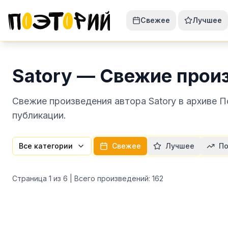
Свежее
Лучшее
Satory — Свежие прои
Свежие произведения автора Satory в архиве 
публикации.
Все категории
Свежее
Лучшее
По
Страница
1
из
6
| Всего произведений:
162