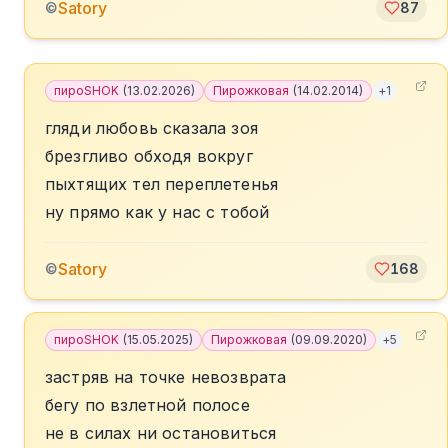
Satory
©
87
пироSHOK
(
13.02.2026
)
Пирожковая
(
14.02.2014
)
+
1
гляди любовь сказала зоя
брезгливо обходя вокруг
пыхтящих тел переплетенья
ну прямо как у нас с тобой
Satory
©
168
пироSHOK
(
15.05.2025
)
Пирожковая
(
09.09.2020
)
+
5
застряв на точке невозврата
бегу по взлетной полосе
не в силах ни остановиться