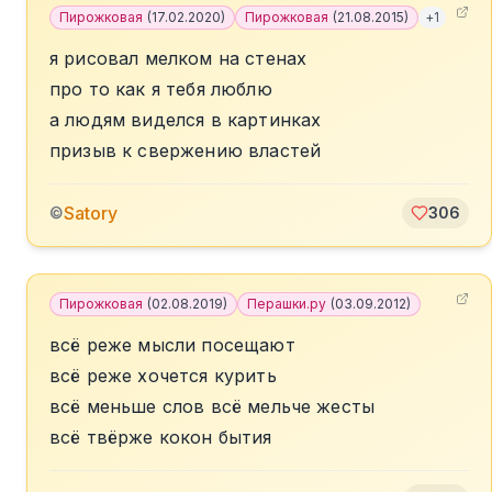
Пирожковая
(
17.02.2020
)
Пирожковая
(
21.08.2015
)
+
1
я рисовал мелком на стенах
про то как я тебя люблю
а людям виделся в картинках
призыв к свержению властей
Satory
©
306
Пирожковая
(
02.08.2019
)
Перашки.ру
(
03.09.2012
)
всё реже мысли посещают
всё реже хочется курить
всё меньше слов всё мельче жесты
всё твёрже кокон бытия