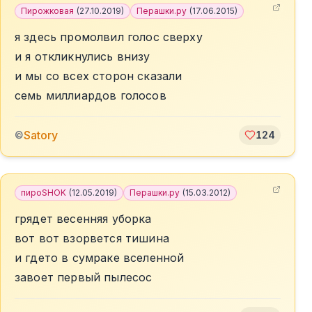
Пирожковая
(
27.10.2019
)
Перашки.ру
(
17.06.2015
)
я здесь промолвил голос сверху
и я откликнулись внизу
и мы со всех сторон сказали
семь миллиардов голосов
Satory
©
124
пироSHOK
(
12.05.2019
)
Перашки.ру
(
15.03.2012
)
грядет весенняя уборка
вот вот взорвется тишина
и гдето в сумраке вселенной
завоет первый пылесос