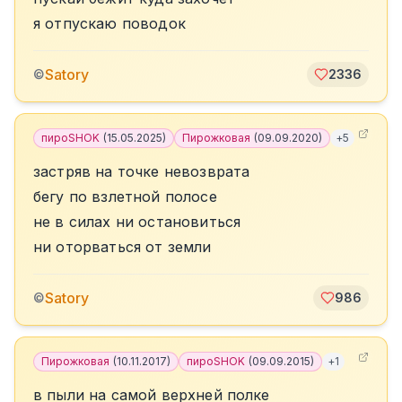
я отпускаю поводок
Satory
©
2336
пироSHOK
(
15.05.2025
)
Пирожковая
(
09.09.2020
)
+
5
застряв на точке невозврата
бегу по взлетной полосе
не в силах ни остановиться
ни оторваться от земли
Satory
©
986
Пирожковая
(
10.11.2017
)
пироSHOK
(
09.09.2015
)
+
1
в пыли на самой верхней полке