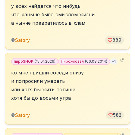
у всех найдется что нибудь
что раньше было смыслом жизни
а нынче превратилось в хлам
Satory
©
889
пироSHOK
(
15.01.2026
)
Пирожковая
(
06.08.2014
)
+
1
ко мне пришли соседи снизу
и попросили умереть
или хотя бы жить потише
хотя бы до восьми утра
Satory
©
582