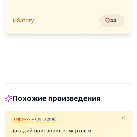
Satory
©
441
Похожие произведения
Пирожки +
(
30.10.2018
)
аркадий притворился мертвым