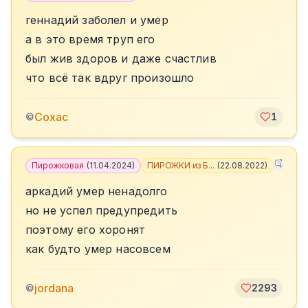
геннадий заболел и умер
а в это время труп его
был жив здоров и даже счастлив
что всё так вдруг произошло
Сохас
©
1
Пирожковая
(
11.04.2024
)
ПИРОЖКИ из Б...
(
22.08.2022
)
+
5
аркадий умер ненадолго
но не успел предупредить
поэтому его хоронят
как будто умер насовсем
jordana
©
2293