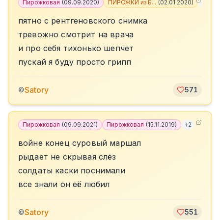
Пирожковая
(
09.09.2020
)
ПИРОЖКИ из Б...
(
02.01.2020
)
+
3
пятно с рентгеновского снимка
тревожно смотрит на врача
и про себя тихонько шепчет
пускай я буду просто грипп
Satory
©
571
Пирожковая
(
09.09.2021
)
Пирожковая
(
15.11.2019
)
+
2
войне конец суровый маршал
рыдает не скрывая слёз
солдаты каски поснимали
все знали он её любил
Satory
©
551