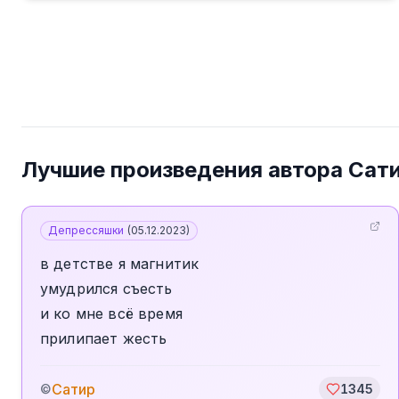
Лучшие произведения автора
Сат
Депрессяшки
(
05.12.2023
)
в детстве я магнитик
умудрился съесть
и ко мне всё время
прилипает жесть
Сатир
©
1345