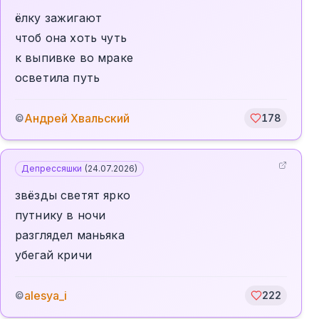
ёлку зажигают
чтоб она хоть чуть
к выпивке во мраке
осветила путь
Андрей Хвальский
©
178
Депрессяшки
(
24.07.2026
)
звëзды светят ярко
путнику в ночи
разглядел маньяка
убегай кричи
alesya_i
©
222