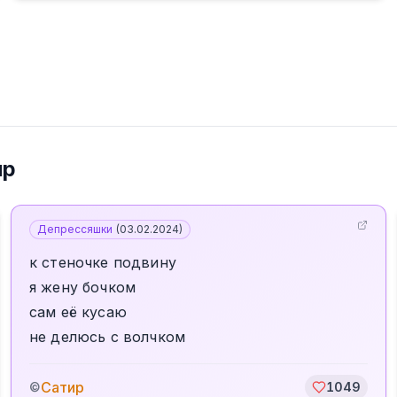
ир
Депрессяшки
(
03.02.2024
)
к стеночке подвину
я жену бочком
сам её кусаю
не делюсь с волчком
Сатир
©
1049