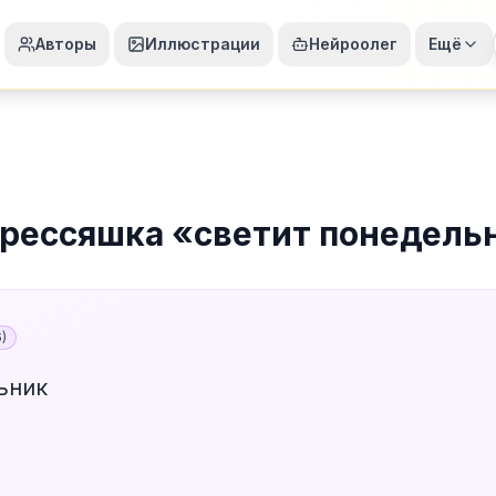
Авторы
Иллюстрации
Нейроолег
Ещё
рессяшка
«
светит понедель
6
)
ьник