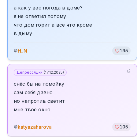
а как у вас погода в доме?
я не ответил потому
что дом горит а всё что кроме
в дыму
H_N
©
195
Депрессяшки
(
17.12.2025
)
снёс бы на помойку
сам себя давно
но напротив светит
мне твоё окно
katyazaharova
©
105