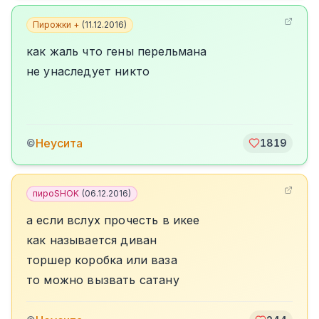
Пирожки +
(
11.12.2016
)
как жаль что гены перельмана
не унаследует никто
Неусита
©
1819
пироSHOK
(
06.12.2016
)
а если вслух прочесть в икее
как называется диван
торшер коробка или ваза
то можно вызвать сатану