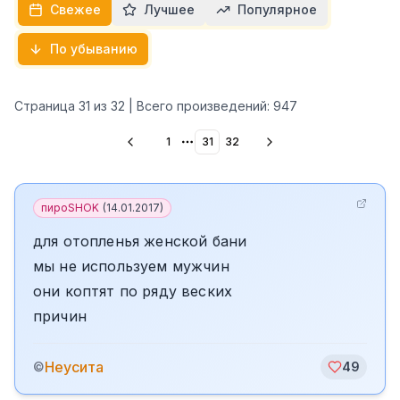
Свежее
Лучшее
Популярное
По убыванию
Страница
31
из
32
| Всего произведений:
947
1
31
32
More pages
пироSHOK
(
14.01.2017
)
для отопленья женской бани
мы не используем мужчин
они коптят по ряду веских
причин
Неусита
©
49