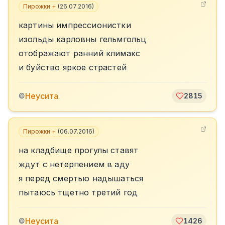
Пирожки +
(
26.07.2016
)
картины импрессионистки
изольды карловны гельмгольц
отображают ранний климакс
и буйство яркое страстей
Неусита
©
2815
Пирожки +
(
06.07.2016
)
на кладбище прогулы ставят
ждут с нетерпением в аду
я перед смертью надышаться
пытаюсь тщетно третий год
Неусита
©
1426