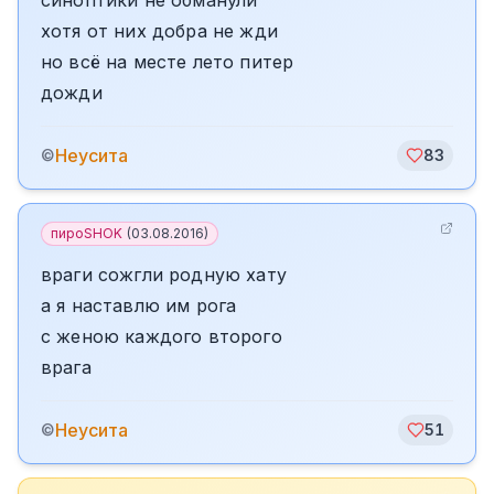
синоптики не обманули
хотя от них добра не жди
но всё на месте лето питер
дожди
Неусита
©
83
пироSHOK
(
03.08.2016
)
враги сожгли родную хату
а я наставлю им рога
с женою каждого второго
врага
Неусита
©
51