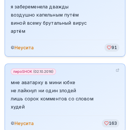
я забеременела дважды
воздушно капельным путём
виной всему брутальный вирус
артём
Неусита
©
91
пироSHOK
(
02.10.2016
)
мне аватарку в мини юбке
не лайкнул ни один злодей
лишь сорок комментов со словом
худей
Неусита
©
163