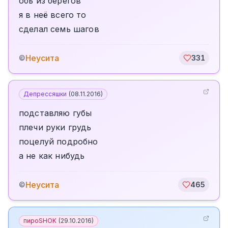
обь из берегов
я в неё всего то
сделал семь шагов
Неусита
©
331
Депрессяшки
(
08.11.2016
)
подставляю губы
плечи руки грудь
поцелуй подробно
а не как нибудь
Неусита
©
465
пироSHOK
(
29.10.2016
)