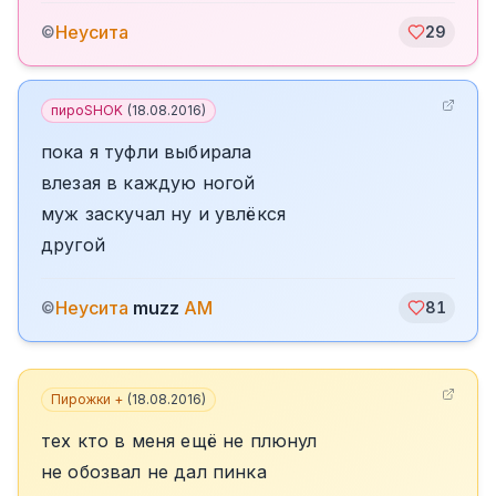
Неусита
©
29
пироSHOK
(
18.08.2016
)
пока я туфли выбирала
влезая в каждую ногой
муж заскучал ну и увлёкся
другой
Неусита
muzz
AM
©
81
Пирожки +
(
18.08.2016
)
тех кто в меня ещё не плюнул
не обозвал не дал пинка