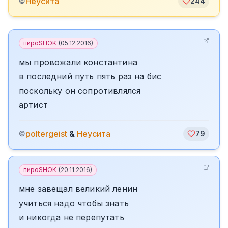
Неусита
©
244
пироSHOK
(
05.12.2016
)
мы провожали константина
в последний путь пять раз на бис
поскольку он сопротивлялся
артист
poltergeist
&
Неусита
©
79
пироSHOK
(
20.11.2016
)
мне завещал великий ленин
учиться надо чтобы знать
и никогда не перепутать