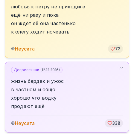
любовь к петру не приходила
ещё ни разу и пока
он ждёт её она частенько
к олегу ходит ночевать
Неусита
©
72
Депрессяшки
(
12.12.2016
)
жизнь бардак и ужос
в частном и общо
хорошо что водку
продают ещё
Неусита
©
338