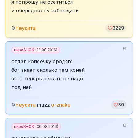
я попрошу не суетиться
и очерёдность соблюдать
Неусита
©
3229
пироSHOK
(
18.08.2016
)
отдал копеечку бродяге
бог знает сколько там коней
зато теперь лежать не надо
под ней
Неусита
muzz
o-znake
©
30
пироSHOK
(
06.08.2016
)