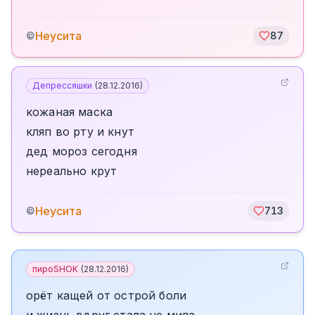
Неусита
©
87
Депрессяшки
(
28.12.2016
)
кожаная маска
кляп во рту и кнут
дед мороз сегодня
нереально крут
Неусита
©
713
пироSHOK
(
28.12.2016
)
орёт кащей от острой боли