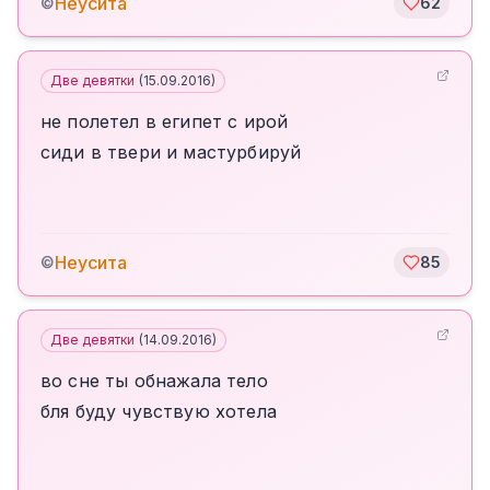
Неусита
©
62
Две девятки
(
15.09.2016
)
не полетел в египет с ирой
сиди в твери и мастурбируй
Неусита
©
85
Две девятки
(
14.09.2016
)
во сне ты обнажала тело
бля буду чувствую хотела