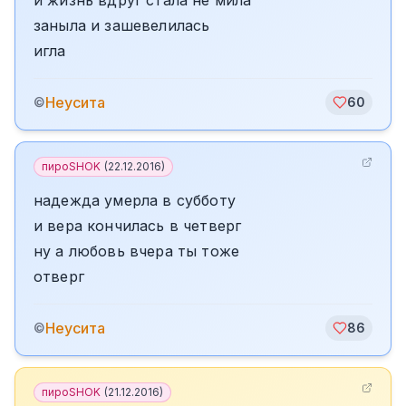
и жизнь вдруг стала не мила
заныла и зашевелилась
игла
Неусита
©
60
пироSHOK
(
22.12.2016
)
надежда умерла в субботу
и вера кончилась в четверг
ну а любовь вчера ты тоже
отверг
Неусита
©
86
пироSHOK
(
21.12.2016
)