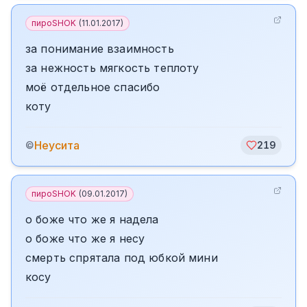
пироSHOK
(
11.01.2017
)
за понимание взаимность
за нежность мягкость теплоту
моё отдельное спасибо
коту
Неусита
©
219
пироSHOK
(
09.01.2017
)
о боже что же я надела
о боже что же я несу
смерть спрятала под юбкой мини
косу