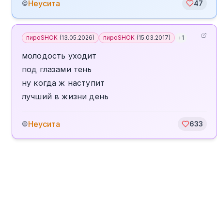
Неусита
©
47
пироSHOK
(
13.05.2026
)
пироSHOK
(
15.03.2017
)
+
1
молодость уходит
под глазами тень
ну когда ж наступит
лучший в жизни день
Неусита
©
633