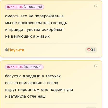
пироSHOK
(
23.06.2026
)
смерть это не перерожденье
мы не воскреснем как господь
и правда чувства оскорбляет
не верующих а живых
Неусита
©
31
пироSHOK
(
16.06.2026
)
бабуся с дредами в татухах
слегка свисающих с плеча
вдруг пирсингом мне подмигнула
и затянула отче наш