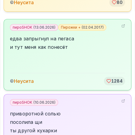
Неусита
©
80
пироSHOK
(
13.06.2026
)
Пирожки +
(
02.04.2017
)
едва запрыгнул на пегаса
и тут меня как понесёт
Неусита
©
1284
пироSHOK
(
10.06.2026
)
приворотной солью
посолила щи
ты другой кухарки