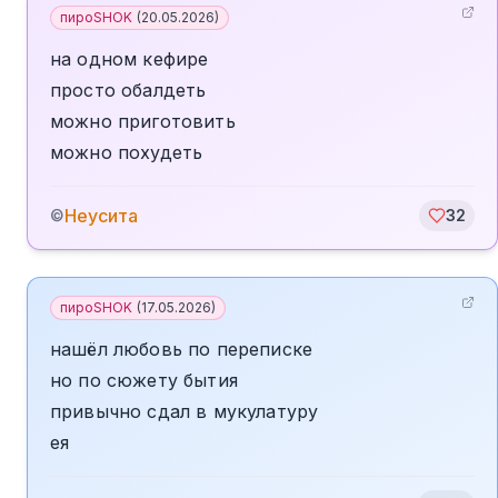
пироSHOK
(
20.05.2026
)
на одном кефире
просто обалдеть
можно приготовить
можно похудеть
Неусита
©
32
пироSHOK
(
17.05.2026
)
нашёл любовь по переписке
но по сюжету бытия
привычно сдал в мукулатуру
ея