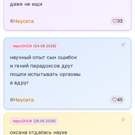
даже не ищи
Неусита
©
33
пироSHOK
(
04.06.2026
)
научный опыт сын ошибок
и гений парадоксов друг
пошли испытывать оргазмы
а вдруг
Неусита
©
45
пироSHOK
(
29.05.2026
)
оксана отдалась науке