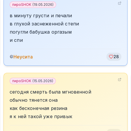
пироSHOK
(
19.05.2026
)
в минуту грусти и печали
в глухой заснеженной степи
погугли бабушка оргазым
и спи
Неусита
©
28
пироSHOK
(
15.05.2026
)
сегодня смерть была мгновенной
обычно тянется она
как бесконечная резина
я к ней такой уже привык