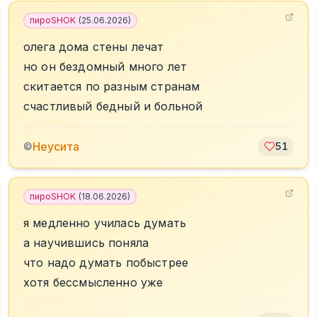
пироSHOK
(
25.06.2026
)
олега дома стены лечат
но он бездомный много лет
скитается по разным странам
счастливый бедный и больной
Неусита
©
51
пироSHOK
(
18.06.2026
)
я медленно училась думать
а научившись поняла
что надо думать побыстрее
хотя бессмысленно уже