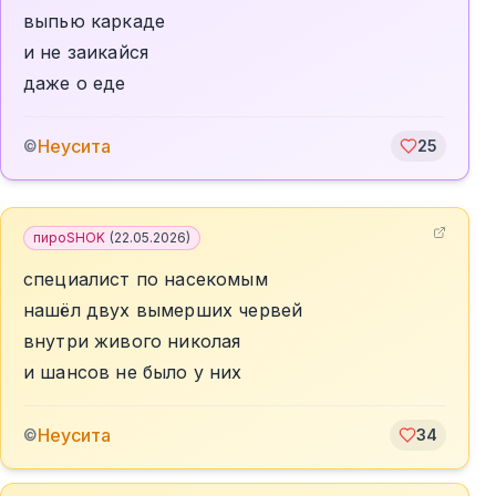
выпью каркаде
и не заикайся
даже о еде
Неусита
©
25
пироSHOK
(
22.05.2026
)
специалист по насекомым
нашёл двух вымерших червей
внутри живого николая
и шансов не было у них
Неусита
©
34