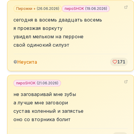
Пирожки +
(
26.06.2026
)
пироSHOK
(
19.06.2026
)
сегодня в восемь двадцать восемь
я проезжая воркуту
увидел мельком на перроне
свой одинокий силуэт
Неусита
©
171
пироSHOK
(
21.06.2026
)
не заговаривай мне зубы
а лучше мне заговори
сустав коленный и запястье
оно со вторника болит