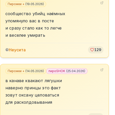
Пирожки +
(
19.05.2026
)
сообщество убийц наёмных
упомянуло вас в посте
и сразу стало как то легче
и веселее умирать
Неусита
©
129
Пирожки +
(
14.05.2026
)
пироSHOK
(
25.04.2026
)
в канаве квакают лягушки
наверно принцы это факт
зовут оксану целоваться
для расколдовывания