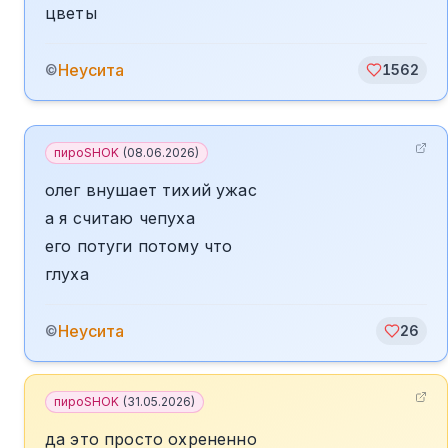
цветы
Неусита
©
1562
пироSHOK
(
08.06.2026
)
олег внушает тихий ужас
а я считаю чепуха
его потуги потому что
глуха
Неусита
©
26
пироSHOK
(
31.05.2026
)
да это просто охрененно