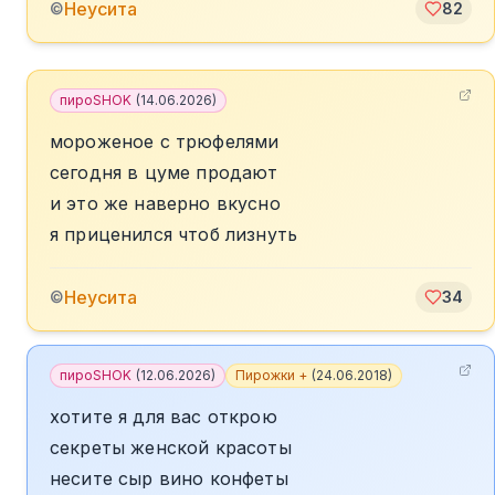
Неусита
©
82
пироSHOK
(
14.06.2026
)
мороженое с трюфелями
сегодня в цуме продают
и это же наверно вкусно
я приценился чтоб лизнуть
Неусита
©
34
пироSHOK
(
12.06.2026
)
Пирожки +
(
24.06.2018
)
хотите я для вас открою
секреты женской красоты
несите сыр вино конфеты