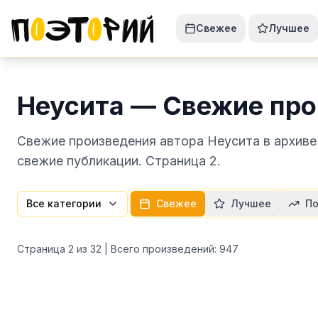
Свежее
Лучшее
Неусита — Свежие про
Свежие произведения автора Неусита в архиве
свежие публикации. Страница 2.
Все категории
Свежее
Лучшее
По
Страница
2
из
32
| Всего произведений:
947