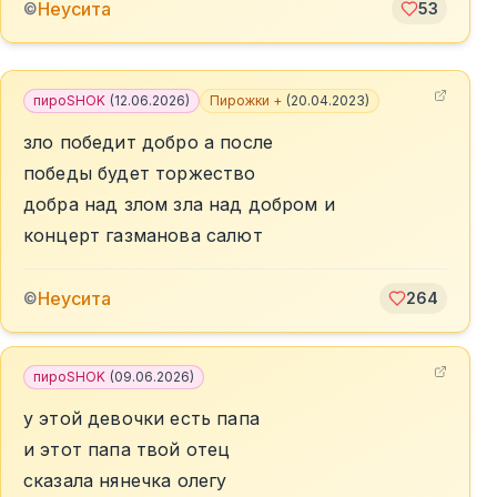
Неусита
©
53
пироSHOK
(
12.06.2026
)
Пирожки +
(
20.04.2023
)
зло победит добро а после
победы будет торжество
добра над злом зла над добром и
концерт газманова салют
Неусита
©
264
пироSHOK
(
09.06.2026
)
у этой девочки есть папа
и этот папа твой отец
сказала нянечка олегу