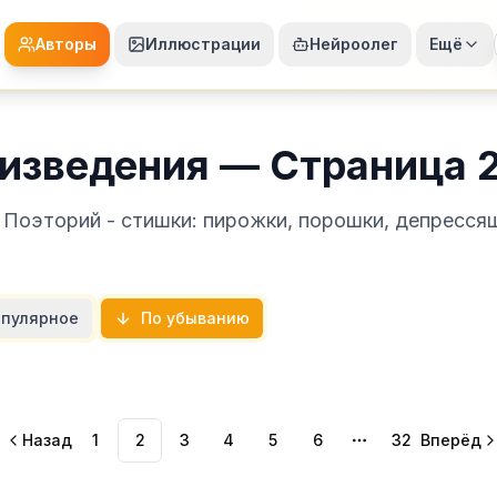
Авторы
Иллюстрации
Нейроолег
Ещё
изведения — Страница 
 Поэторий - стишки: пирожки, порошки, депресся
пулярное
По убыванию
Назад
1
2
3
4
5
6
32
Вперёд
More pages