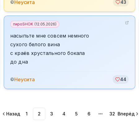
Неусита
©
43
пироSHOK
(
12.05.2026
)
насыпьте мне совсем немного
сухого белого вина
с краёв хрустального бокала
до дна
Неусита
©
44
Назад
1
2
3
4
5
6
32
Вперёд
More pages