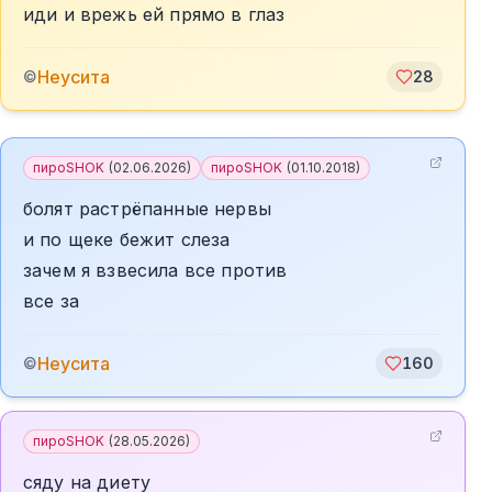
иди и врежь ей прямо в глаз
Неусита
©
28
пироSHOK
(
02.06.2026
)
пироSHOK
(
01.10.2018
)
болят растрёпанные нервы
и по щеке бежит слеза
зачем я взвесила все против
все за
Неусита
©
160
пироSHOK
(
28.05.2026
)
сяду на диету