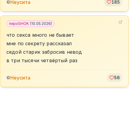
Неусита
©
185
пироSHOK
(
10.05.2026
)
что секса много не бывает
мне по секрету рассказал
седой старик забросив невод
в три тысячи четвёртый раз
Неусита
©
56