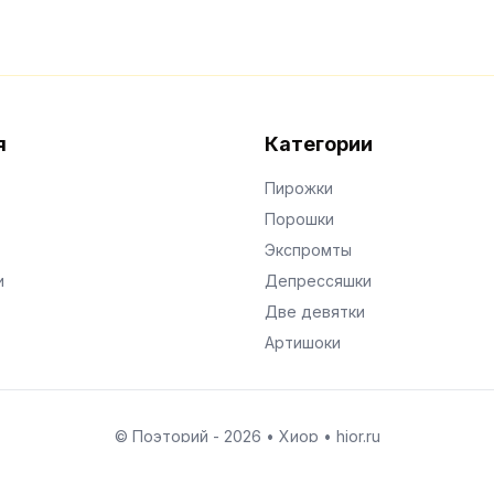
я
Категории
Пирожки
Порошки
Экспромты
и
Депрессяшки
Две девятки
Артишоки
© Поэторий -
2026
•
Хиор
•
hior.ru
Сделано с любовью к малым поэтическим формам