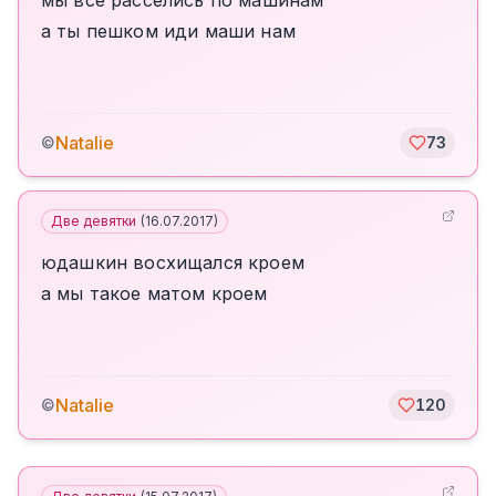
мы все расселись по машинам
а ты пешком иди маши нам
Natalie
©
73
Две девятки
(
16.07.2017
)
юдашкин восхищался кроем
а мы такое матом кроем
Natalie
©
120