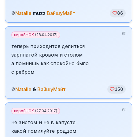
Natalie
muzz
ВайшуМайт
©
86
пироSHOK
(
28.04.2017
)
теперь приходится делиться
зарплатой кровом и столом
а помнишь как спокойно было
с ребром
Natalie
&
ВайшуМайт
©
150
пироSHOK
(
27.04.2017
)
не аистом и не в капусте
какой помилуйте роддом