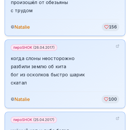
произошёл от обезьяны
с трудом
Natalie
©
156
пироSHOK
(
26.04.2017
)
когда слоны неосторожно
разбили землю об кита
бог из осколков быстро шарик
скатал
Natalie
©
100
пироSHOK
(
25.04.2017
)