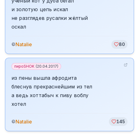
учёный кот у дуба бегал
и золотую цепь искал
не разглядев русалки жёлтый
оскал
Natalie
©
80
пироSHOK
(
20.04.2017
)
из пены вышла афродита
блеснув прекраснейшим из тел
а ведь хоттабыч к пиву воблу
хотел
Natalie
©
145