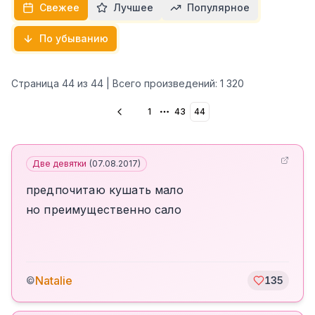
Свежее
Лучшее
Популярное
По убыванию
Страница
44
из
44
| Всего произведений:
1 320
1
43
44
More pages
Две девятки
(
07.08.2017
)
предпочитаю кушать мало
но преимущественно сало
Natalie
©
135