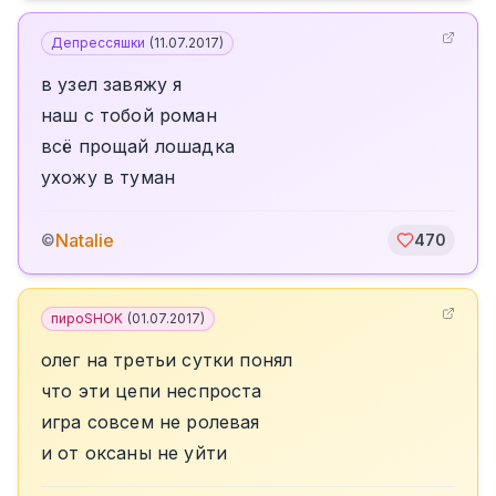
Депрессяшки
(
11.07.2017
)
в узел завяжу я
наш с тобой роман
всё прощай лошадка
ухожу в туман
Natalie
©
470
пироSHOK
(
01.07.2017
)
олег на третьи сутки понял
что эти цепи неспроста
игра совсем не ролевая
и от оксаны не уйти