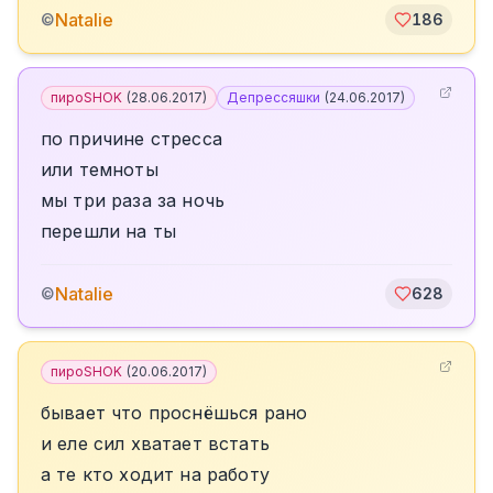
Natalie
©
186
пироSHOK
(
28.06.2017
)
Депрессяшки
(
24.06.2017
)
по причине стресса
или темноты
мы три раза за ночь
перешли на ты
Natalie
©
628
пироSHOK
(
20.06.2017
)
бывает что проснёшься рано
и еле сил хватает встать
а те кто ходит на работу