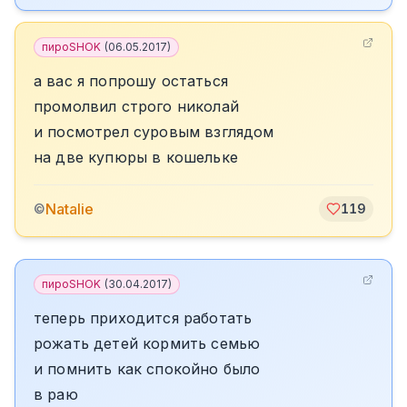
пироSHOK
(
06.05.2017
)
а вас я попрошу остаться
промолвил строго николай
и посмотрел суровым взглядом
на две купюры в кошельке
Natalie
©
119
пироSHOK
(
30.04.2017
)
теперь приходится работать
рожать детей кормить семью
и помнить как спокойно было
в раю