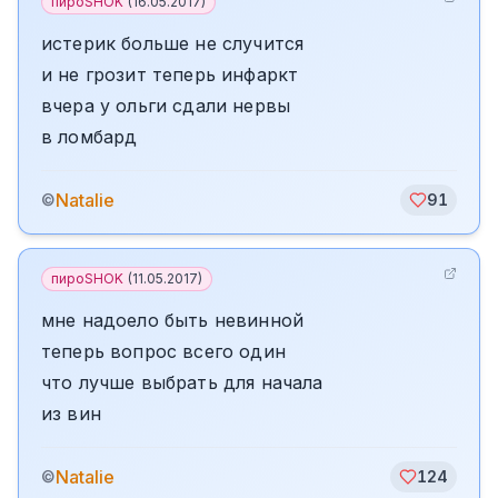
пироSHOK
(
16.05.2017
)
истерик больше не случится
и не грозит теперь инфаркт
вчера у ольги сдали нервы
в ломбард
Natalie
©
91
пироSHOK
(
11.05.2017
)
мне надоело быть невинной
теперь вопрос всего один
что лучше выбрать для начала
из вин
Natalie
©
124