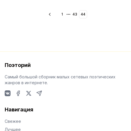
1
43
44
More pages
Поэторий
Самый большой сборник малых сетевых поэтических
жанров в интернете.
VKontakte
Facebook
X
Telegram
Навигация
Свежее
Лучшее