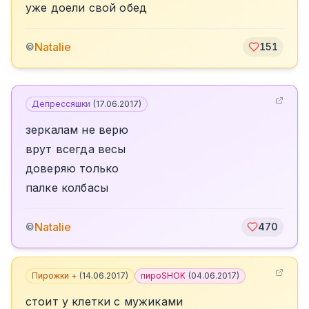
уже доели свой обед
Natalie
©
151
Депрессяшки
(
17.06.2017
)
зеркалам не верю
врут всегда весы
доверяю только
палке колбасы
Natalie
©
470
Пирожки +
(
14.06.2017
)
пироSHOK
(
04.06.2017
)
стоит у клетки с мужиками