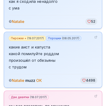
как я сходила ненадолго
с ума
Natalie
©
52
Пирожки +
(
19.07.2017
)
Порошки
(
08.05.2017
)
какие аист и капуста
какой помилуйте роддом
произошёл от обезьяны
с трудом
Natalie
muzz
ОК
©
4498
Две девятки
(
18.07.2017
)