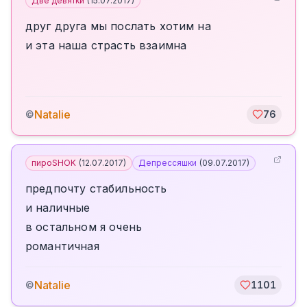
Две девятки
(
15.07.2017
)
друг друга мы послать хотим на
и эта наша страсть взаимна
Natalie
©
76
пироSHOK
(
12.07.2017
)
Депрессяшки
(
09.07.2017
)
предпочту стабильность
и наличные
в остальном я очень
романтичная
Natalie
©
1101