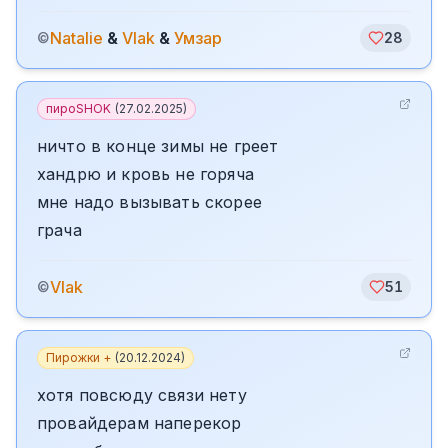
Natalie
&
Vlak
&
Умзар
©
28
пироSHOK
(
27.02.2025
)
ничто в конце зимы не греет
хандрю и кровь не горяча
мне надо вызывать скорее
грача
Vlak
©
51
Пирожки +
(
20.12.2024
)
хотя повсюду связи нету
провайдерам наперекор