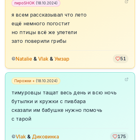
пироSHOK
(
18.10.2024
)
я всем рассказывал что лето
ещё немного погостит
но птицы всё же улетели
зато поверили грибы
Natalie
&
Vlak
&
Умзар
©
51
Пирожки +
(
18.10.2024
)
тимуровцы тащат весь день и всю ночь
бутылки и кружки с пивбара
сказали им бабушке нужно помочь
с тарой
Vlak
&
Диковинка
©
175