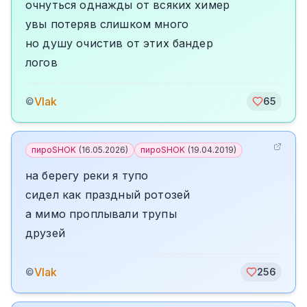
очнуться однажды от всяких химер
увы потеряв слишком много
но душу очистив от этих бандер
логов
Vlak
©
65
пироSHOK
(
16.05.2026
)
пироSHOK
(
19.04.2019
)
на берегу реки я тупо
сидел как праздный ротозей
а мимо проплывали трупы
друзей
Vlak
©
256