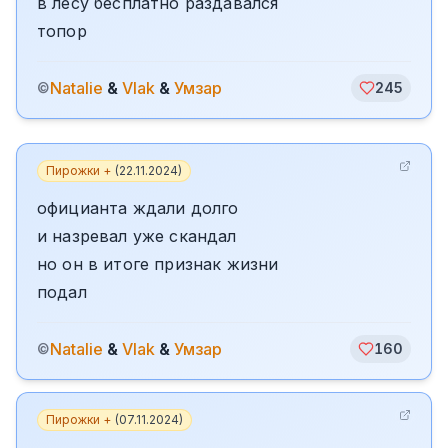
в лесу бесплатно раздавался
топор
Natalie
&
Vlak
&
Умзар
©
245
Пирожки +
(
22.11.2024
)
официанта ждали долго
и назревал уже скандал
но он в итоге признак жизни
подал
Natalie
&
Vlak
&
Умзар
©
160
Пирожки +
(
07.11.2024
)