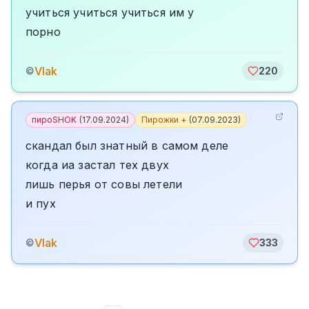
учиться учиться учиться им у
порно
Vlak
©
220
пироSHOK
(
17.09.2024
)
Пирожки +
(
07.09.2023
)
скандал был знатный в самом деле
когда иа застал тех двух
лишь перья от совы летели
и пух
Vlak
©
333