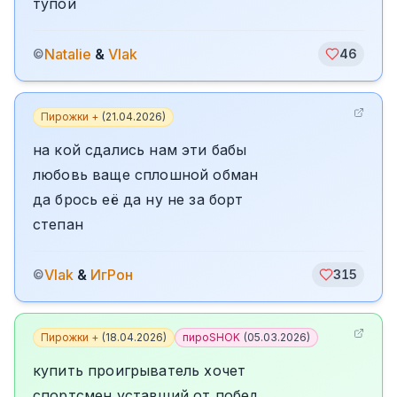
тупой
Natalie
&
Vlak
©
46
Пирожки +
(
21.04.2026
)
на кой сдались нам эти бабы
любовь ваще сплошной обман
да брось её да ну не за борт
степан
Vlak
&
ИгРон
©
315
Пирожки +
(
18.04.2026
)
пироSHOK
(
05.03.2026
)
купить проигрыватель хочет
спортсмен уставший от побед