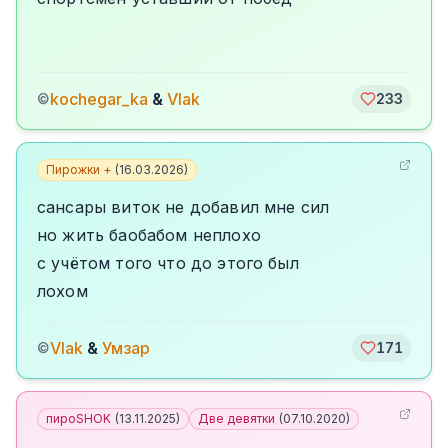
kochegar_ka
&
Vlak
©
233
Пирожки +
(
16.03.2026
)
сансары виток не добавил мне сил
но жить баобабом неплохо
с учётом того что до этого был
лохом
Vlak
&
Умзар
©
171
пироSHOK
(
13.11.2025
)
Две девятки
(
07.10.2020
)