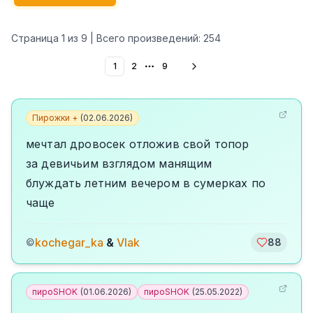
Страница
1
из
9
| Всего произведений:
254
1
2
9
More pages
Пирожки +
(
02.06.2026
)
мечтал дровосек отложив свой топор
за девичьим взглядом манящим
блуждать летним вечером в сумерках по
чаще
kochegar_ka
&
Vlak
©
88
пироSHOK
(
01.06.2026
)
пироSHOK
(
25.05.2022
)