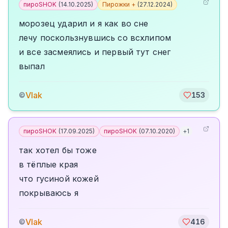
пироSHOK
(
14.10.2025
)
Пирожки +
(
27.12.2024
)
морозец ударил и я как во сне
лечу поскользнувшись со всхлипом
и все засмеялись и первый тут снег
выпал
Vlak
©
153
пироSHOK
(
17.09.2025
)
пироSHOK
(
07.10.2020
)
+
1
так хотел бы тоже
в тёплые края
что гусиной кожей
покрываюсь я
Vlak
©
416