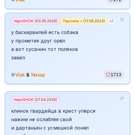
пироSHOK
(
03.05.2026
)
Пирожки +
(
17.05.2023
)
+
1
у баскервилей есть собака
у прометея друг орëл
а вот сусанин тот поляков
завëл
Vlak
&
Умзар
©
1713
пироSHOK
(
27.04.2026
)
клинок гвардейца в крест упёрся
нажим не ослабляя свой
и дартаньян с усмешкой понял