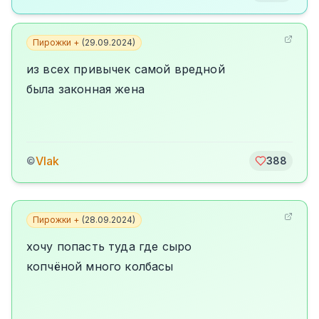
Пирожки +
(
29.09.2024
)
из всех привычек самой вредной
была законная жена
Vlak
©
388
Пирожки +
(
28.09.2024
)
хочу попасть туда где сыро
копчёной много колбасы