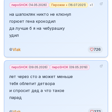
пироSHOK
(
14.05.2026
)
Пирожки +
(
16.07.2021
)
+
1
на шапокляк никто не клюнул
горюет гена крокодил
да лучше б я на чебурашку
удил
Vlak
©
726
пироSHOK
(
09.05.2026
)
пироSHOK
(
09.05.2019
)
лет через сто а может меньше
тебя облепит детвора
и спросит дед а что такое
парад
Vlak
©
272