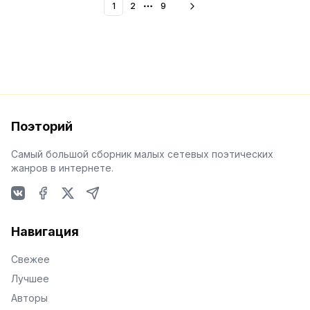
1
2
9
More pages
Поэторий
Самый большой сборник малых сетевых поэтических
жанров в интернете.
VKontakte
Facebook
X
Telegram
Навигация
Свежее
Лучшее
Авторы