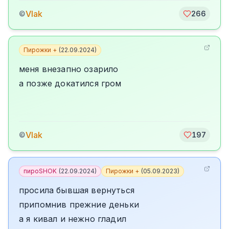
Vlak
©
266
Пирожки +
(
22.09.2024
)
меня внезапно озарило
а позже докатился гром
Vlak
©
197
пироSHOK
(
22.09.2024
)
Пирожки +
(
05.09.2023
)
просила бывшая вернуться
припомнив прежние деньки
а я кивал и нежно гладил