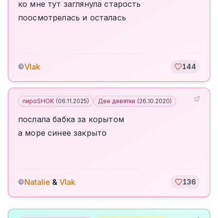
ко мне тут заглянула старость
поосмотрелась и осталась
Vlak
©
144
пироSHOK
(
06.11.2025
)
Две девятки
(
26.10.2020
)
послала бабка за корытом
а море синее закрыто
Natalie
&
Vlak
©
136