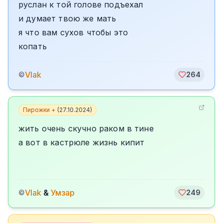
руслан к той голове подъехал
и думает твою же мать
я что вам сухов чтобы это
копать
Vlak
©
264
Пирожки +
(
27.10.2024
)
жить очень скучно раком в тине
а вот в кастрюле жизнь кипит
Vlak
&
Умзар
©
249