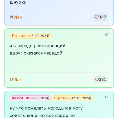
шнурки
Vlak
©
347
Пирожки +
(
21.09.2024
)
я в череде реинкарнаций
вдруг оказался чередой
Vlak
©
331
пироSHOK
(
17.09.2024
)
Пирожки +
(
21.03.2024
)
ну что пожелать молодым я могу
советы конечно всё вздор но