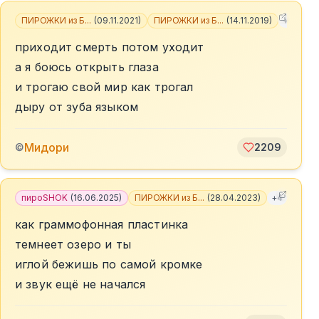
ПИРОЖКИ из Б...
(
09.11.2021
)
ПИРОЖКИ из Б...
(
14.11.2019
)
+
6
приходит смерть потом уходит
а я боюсь открыть глаза
и трогаю свой мир как трогал
дыру от зуба языком
Мидори
©
2209
пироSHOK
(
16.06.2025
)
ПИРОЖКИ из Б...
(
28.04.2023
)
+
4
как граммофонная пластинка
темнеет озеро и ты
иглой бежишь по самой кромке
и звук ещё не начался