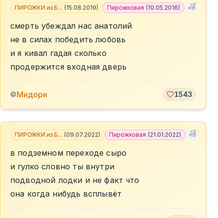
ПИРОЖКИ из Б...
(
15.08.2019
)
Пирожковая
(
10.05.2016
)
+
3
смерть убеждал нас анатолий
не в силах победить любовь
и я кивал гадая сколько
продержится входная дверь
Мидори
©
1543
ПИРОЖКИ из Б...
(
09.07.2022
)
Пирожковая
(
21.01.2022
)
+
3
в подземном переходе сыро
и гулко словно ты внутри
подводной лодки и не факт что
она когда нибудь всплывёт