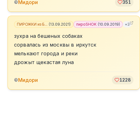
Мидори
©
351
ПИРОЖКИ из Б...
(
13.09.2021
)
пироSHOK
(
10.09.2019
)
+
3
зухра на бешеных собаках
сорвалась из москвы в иркутск
мелькают города и реки
дрожыт щекастая луна
Мидори
©
1228