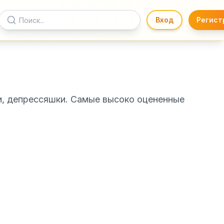
Вход
Регист
и, депрессяшки. Самые высоко оцененные