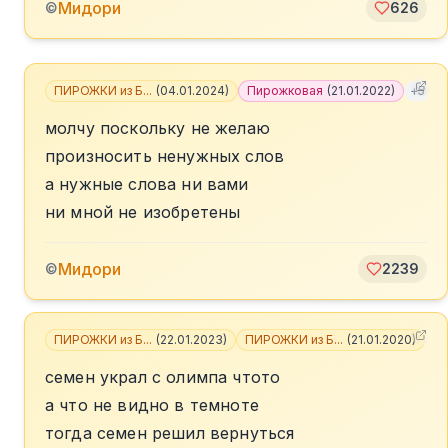
Мидори
©
626
ПИРОЖКИ из Б...
(
04.01.2024
)
Пирожковая
(
21.01.2022
)
+
5
молчу поскольку не желаю
произносить ненужных слов
а нужные слова ни вами
ни мной не изобретены
Мидори
©
2239
ПИРОЖКИ из Б...
(
22.01.2023
)
ПИРОЖКИ из Б...
(
21.01.2020
)
+
4
семен украл с олимпа чтото
а что не видно в темноте
тогда семен решил вернуться