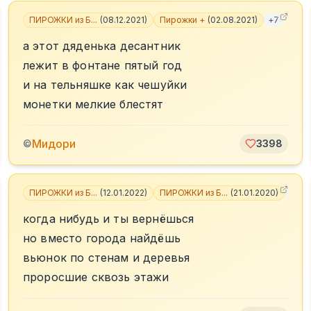
ПИРОЖКИ из Б...
(
08.12.2021
)
Пирожки +
(
02.08.2021
)
+
7
а этот дяденька десантник
лежит в фонтане пятый год
и на тельняшке как чешуйки
монетки мелкие блестят
Мидори
©
3398
ПИРОЖКИ из Б...
(
12.01.2022
)
ПИРОЖКИ из Б...
(
21.01.2020
)
+
6
когда нибудь и ты вернёшься
но вместо города найдёшь
вьюнок по стенам и деревья
проросшие сквозь этажи