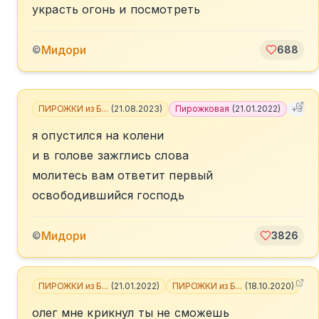
украсть огонь и посмотреть
Мидори
©
688
ПИРОЖКИ из Б...
(
21.08.2023
)
Пирожковая
(
21.01.2022
)
+
3
я опустился на колени
и в голове зажглись слова
молитесь вам ответит первый
освободившийся господь
Мидори
©
3826
ПИРОЖКИ из Б...
(
21.01.2022
)
ПИРОЖКИ из Б...
(
18.10.2020
)
+
3
олег мне крикнул ты не сможешь