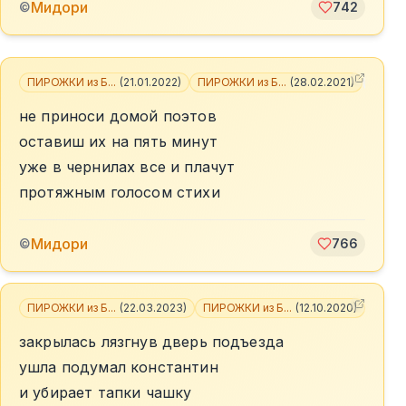
Мидори
©
742
ПИРОЖКИ из Б...
(
21.01.2022
)
ПИРОЖКИ из Б...
(
28.02.2021
)
+
4
не приноси домой поэтов
оставиш их на пять минут
уже в чернилах все и плачут
протяжным голосом стихи
Мидори
©
766
ПИРОЖКИ из Б...
(
22.03.2023
)
ПИРОЖКИ из Б...
(
12.10.2020
)
+
4
закрылась лязгнув дверь подъезда
ушла подумал константин
и убирает тапки чашку