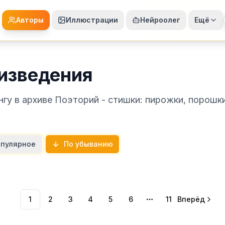
Авторы
Иллюстрации
Нейроолег
Ещё
изведения
гу в архиве Поэторий - стишки: пирожки, порошк
пулярное
По убыванию
1
2
3
4
5
6
11
Вперёд
More pages