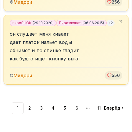
Мидори
©
256
пироSHOK
(
29.10.2020
)
Пирожковая
(
06.06.2015
)
+
2
он слушает меня кивает
дает платок нальёт воды
обнимет и по спинке гладит
как будто ищет кнопку выкл
Мидори
©
556
1
2
3
4
5
6
11
Вперёд
More pages