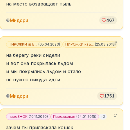
на место возвращает пыль
Мидори
©
467
ПИРОЖКИ из Б...
(
05.04.2023
)
ПИРОЖКИ из Б...
(
25.03.2018
)
+
4
на берегу реки сидели
и вот она покрылась льдом
и мы покрылись льдом и стало
не нужно никуда идти
Мидори
©
1751
пироSHOK
(
10.11.2020
)
Пирожковая
(
24.01.2015
)
+
2
зачем ты приласкала кошек