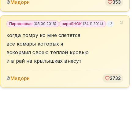
Мидори
©
353
Пирожковая
(
08.09.2016
)
пироSHOK
(
24.11.2014
)
+
2
когда помру ко мне слетятся
все комары которых я
вскормил своею теплой кровью
и в рай на крылышках внесут
Мидори
©
2732