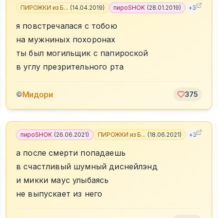
ПИРОЖКИ из Б...
(
14.04.2019
)
пироSHOK
(
28.01.2019
)
+
3
я повстречалася с тобою
на мужниных похоронах
ты был могильщик с папироской
в углу презрительного рта
Мидори
©
375
пироSHOK
(
26.06.2021
)
ПИРОЖКИ из Б...
(
18.06.2021
)
+
3
а после смерти попадаешь
в счастливый шумный диснейлэнд
и микки маус улыбаясь
не выпускает из него