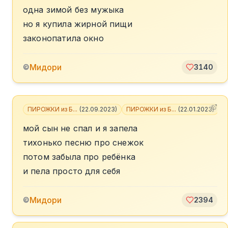
одна зимой без мужыка
но я купила жирной пищи
законопатила окно
Мидори
©
3140
ПИРОЖКИ из Б...
(
22.09.2023
)
ПИРОЖКИ из Б...
(
22.01.2023
)
+
мой сын не спал и я запела
тихонько песню про снежок
потом забыла про ребёнка
и пела просто для себя
Мидори
©
2394