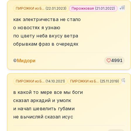
ПИРОЖКИ из Б...
(
22.01.2023
)
Пирожковая
(
21.01.2022
)
+
11
как электричества не стало
о новостях я узнаю
по цвету неба вкусу ветра
обрывкам фраз в очередях
Мидори
©
4991
ПИРОЖКИ из Б...
(
14.10.2021
)
ПИРОЖКИ из Б...
(
25.11.2019
)
+
6
в какой то мере все мы боги
сказал аркадий и умолк
и начал шевелить губами
не вычисляй сказал исус