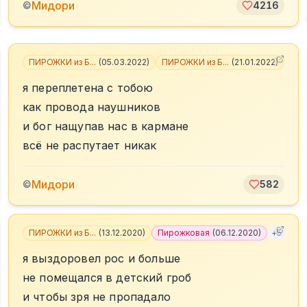
Мидори
©
4216
ПИРОЖКИ из Б...
(
05.03.2022
)
ПИРОЖКИ из Б...
(
21.01.2022
)
+
4
я переплетена с тобою
как провода наушников
и бог нащупав нас в кармане
всё не распутает никак
Мидори
©
582
ПИРОЖКИ из Б...
(
13.12.2020
)
Пирожковая
(
06.12.2020
)
+
5
я выздоровел рос и больше
не помещался в детский гроб
и чтобы зря не пропадало