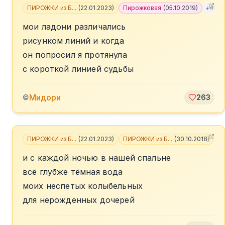
ПИРОЖКИ из Б...
(
22.01.2023
)
Пирожковая
(
05.10.2019
)
+
4
мои ладони различались
рисунком линий и когда
он попросил я протянула
с короткой линией судьбы
Мидори
©
263
ПИРОЖКИ из Б...
(
22.01.2023
)
ПИРОЖКИ из Б...
(
30.10.2018
)
+
3
и с каждой ночью в нашей спальне
всё глубже тёмная вода
моих неспетых колыбельных
для нерожденных дочерей