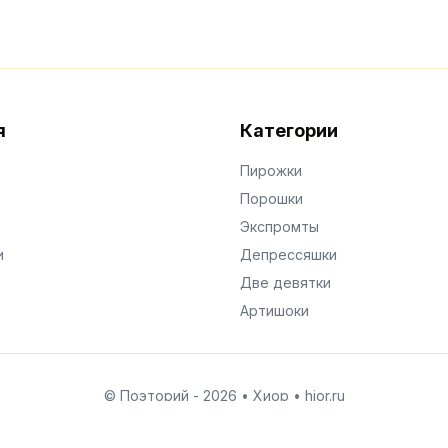
я
Категории
Пирожки
Порошки
Экспромты
и
Депрессяшки
Две девятки
Артишоки
© Поэторий -
2026
•
Хиор
•
hior.ru
Сделано с любовью к малым поэтическим формам