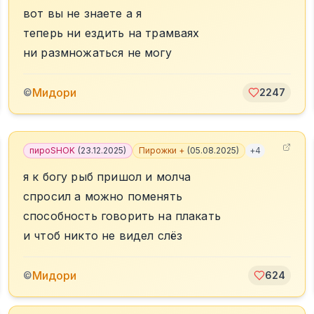
вот вы не знаете а я
теперь ни ездить на трамваях
ни размножаться не могу
Мидори
©
2247
3
пироSHOK
(
23.12.2025
)
Пирожки +
(
05.08.2025
)
+
4
я к богу рыб пришол и молча
спросил а можно поменять
способность говорить на плакать
и чтоб никто не видел слёз
Мидори
©
624