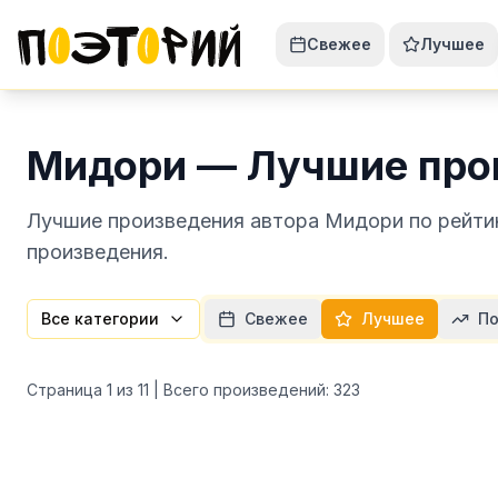
Свежее
Лучшее
Мидори — Лучшие про
Лучшие произведения автора Мидори по рейтин
произведения.
Все категории
Свежее
Лучшее
По
Страница
1
из
11
| Всего произведений:
323