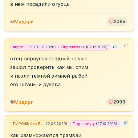
в нём посадили огурцы
Мидори
©
2065
пироSHOK
(
31.01.2026
)
Пирожковая
(
02.12.2020
)
+
5
отец вернулся поздней ночью
зашол проверить как мы спим
и пахли тёмной зимней рыбой
его штаны и рукава
Мидори
©
2999
ПИРОЖКИ из Б...
(
22.03.2020
)
Перашки.ру
(
27.10.2016
)
+
3
как размножаются трамваи