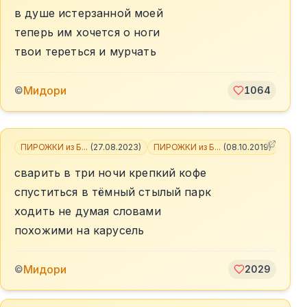
в душе истерзанной моей
теперь им хочется о ноги
твои тереться и мурчать
Мидори
©
1064
ПИРОЖКИ из Б...
(
27.08.2023
)
ПИРОЖКИ из Б...
(
08.10.2019
)
+
3
сварить в три ночи крепкий кофе
спуститься в тёмный стылый парк
ходить не думая словами
похожими на карусель
Мидори
©
2029