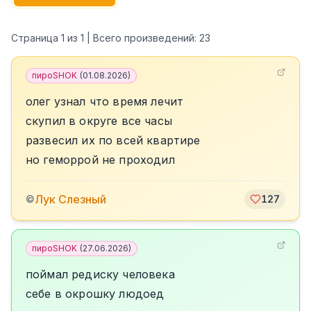
Страница
1
из
1
| Всего произведений:
23
пироSHOK
(
01.08.2026
)
олег узнал что время лечит
скупил в округе все часы
развесил их по всей квартире
но геморрой не проходил
Лук Слезный
©
127
пироSHOK
(
27.06.2026
)
поймал редиску человека
себе в окрошку людоед