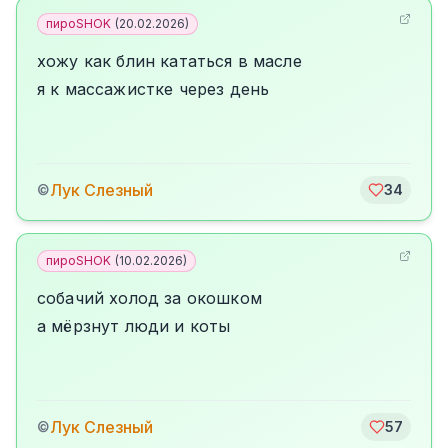
пироSHOK
(
20.02.2026
)
хожу как блин кататься в масле
я к массажистке через день
Лук Слезный
©
34
пироSHOK
(
10.02.2026
)
собачий холод за окошком
а мёрзнут люди и коты
Лук Слезный
©
57