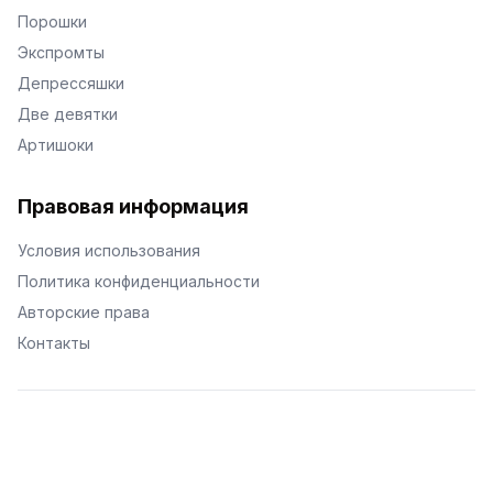
Порошки
Экспромты
Депрессяшки
Две девятки
Артишоки
Правовая информация
Условия использования
Политика конфиденциальности
Авторские права
Контакты
© Поэторий -
2026
•
Хиор
•
hior.ru
Сделано с любовью к малым поэтическим формам