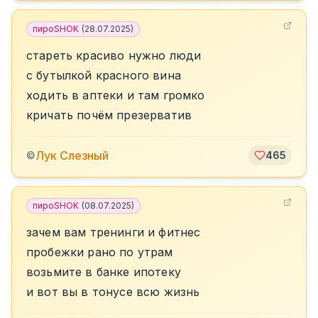
пироSHOK
(
28.07.2025
)
стареть красиво нужно люди
с бутылкой красного вина
ходить в аптеки и там громко
кричать почëм презерватив
Лук Слезный
©
465
пироSHOK
(
08.07.2025
)
зачем вам тренинги и фитнес
пробежки рано по утрам
возьмите в банке ипотеку
и вот вы в тонусе всю жизнь