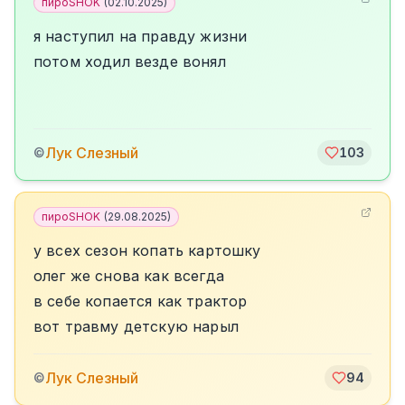
пироSHOK
(
02.10.2025
)
я наступил на правду жизни
потом ходил везде вонял
Лук Слезный
©
103
пироSHOK
(
29.08.2025
)
у всех сезон копать картошку
олег же снова как всегда
в себе копается как трактор
вот травму детскую нарыл
Лук Слезный
©
94