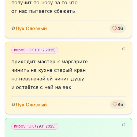
получит по носу за то что
от нас пытается сбежать
Лук Слезный
©
46
пироSHOK
(
01.12.2025
)
приходит мастер к маргарите
чинить на кухне старый кран
но невзначай ей чинит душу
и остаётся с ней на век
Лук Слезный
©
85
пироSHOK
(
29.11.2025
)