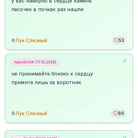
у вас наверно в сердце камень
песочек в почках раз нашли
Лук Слезный
©
53
пироSHOK
(
17.10.2025
)
не принимайте близко к сердцу
примите лишь за воротник
Лук Слезный
©
86