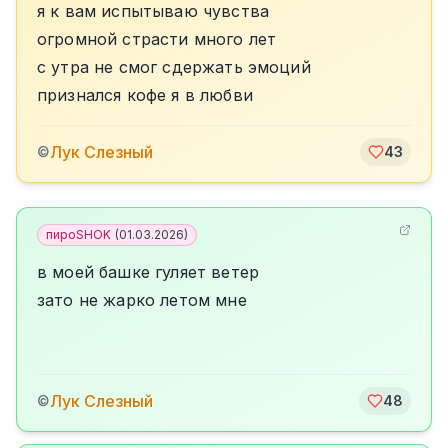
я к вам испытываю чувства
огромной страсти много лет
с утра не смог сдержать эмоций
признался кофе я в любви
Лук Слезный
©
43
пироSHOK
(
01.03.2026
)
в моей башке гуляет ветер
зато не жарко летом мне
Лук Слезный
©
48