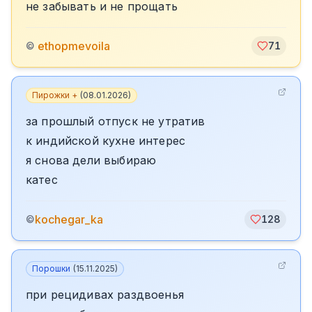
не забывать и не прощать
️ ethopmevoila
©
71
Пирожки +
(
08.01.2026
)
за прошлый отпуск не утратив
к индийской кухне интерес
я снова дели выбираю
катес
kochegar_ka
©
128
Порошки
(
15.11.2025
)
при рецидивах раздвоенья