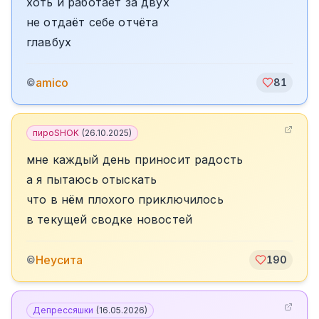
хоть и работает за двух
не отдаёт себе отчёта
главбух
amico
©
81
пироSHOK
(
26.10.2025
)
мне каждый день приносит радость
а я пытаюсь отыскать
что в нём плохого приключилось
в текущей сводке новостей
Неусита
©
190
Депрессяшки
(
16.05.2026
)