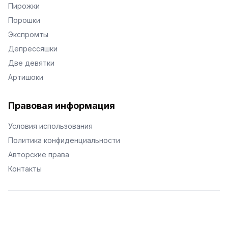
Пирожки
Порошки
Экспромты
Депрессяшки
Две девятки
Артишоки
Правовая информация
Условия использования
Политика конфиденциальности
Авторские права
Контакты
© Поэторий -
2026
•
Хиор
•
hior.ru
Сделано с любовью к малым поэтическим формам