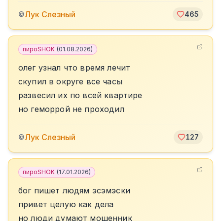
Лук Слезный
©
465
пироSHOK
(
01.08.2026
)
олег узнал что время лечит
скупил в округе все часы
развесил их по всей квартире
но геморрой не проходил
Лук Слезный
©
127
пироSHOK
(
17.01.2026
)
бог пишет людям эсэмэски
привет целую как дела
но люди думают мошенник