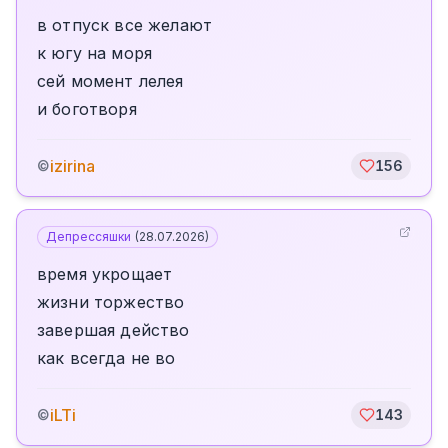
в отпуск все желают
к югу на моря
сей момент лелея
и боготворя
izirina
©
156
Депрессяшки
(
28.07.2026
)
время укрощает
жизни торжество
завершая действо
как всегда не во
iLTi
©
143