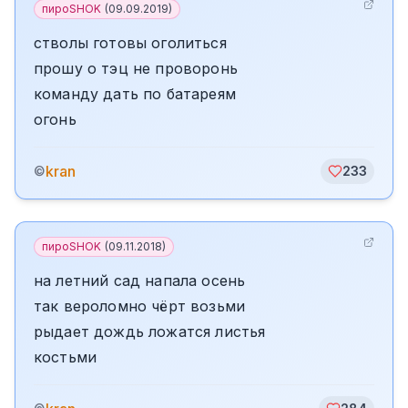
пироSHOK
(
09.09.2019
)
стволы готовы оголиться
прошу о тэц не проворонь
команду дать по батареям
огонь
kran
©
233
пироSHOK
(
09.11.2018
)
на летний сад напала осень
так вероломно чёрт возьми
рыдает дождь ложатся листья
костьми