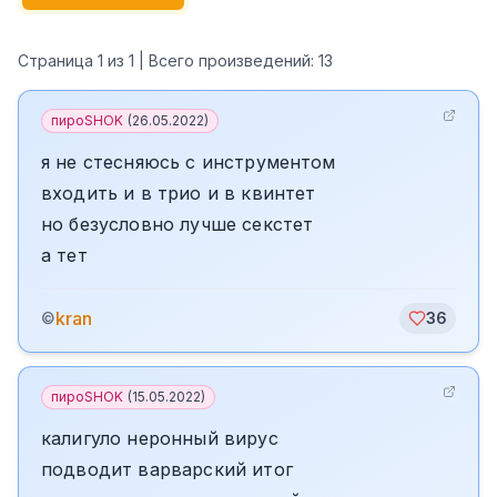
Страница
1
из
1
| Всего произведений:
13
пироSHOK
(
26.05.2022
)
я не стесняюсь с инструментом
входить и в трио и в квинтет
но безусловно лучше секстет
а тет
kran
©
36
пироSHOK
(
15.05.2022
)
калигуло неронный вирус
подводит варварский итог