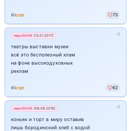
kran
©
73
пироSHOK
(
13.01.2017
)
театры выставки музеи
всё это бесполезный хлам
на фоне высокодуховных
реклам
kran
©
62
пироSHOK
(
08.09.2016
)
коньяк и торт в миру оставив
лишь бородинский хлеб с водой