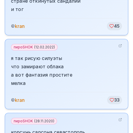
стране откинутых сандалий
и тог
kran
©
45
пироSHOK
(
12.02.2022
)
я так рисую силуэты
что замирают облака
а вот фантазия простите
мелка
kran
©
33
пироSHOK
(
28.11.2020
)
корсунь сарсона севастополь