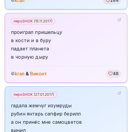
kran
©
284
пироSHOK
(
15.11.2017
)
проиграл пришельцу
в кости и в буру
падает планета
в чорную дыру
kran
&
Виконт
©
48
пироSHOK
(
27.01.2017
)
гадала жемчуг изумруды
рубин янтарь сапфир берилл
а он принёс мне самоцветов
винил