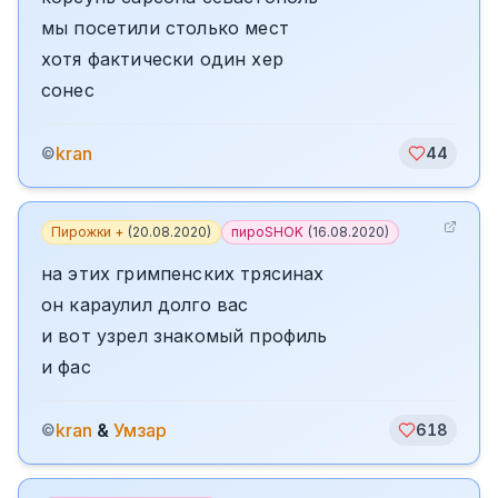
мы посетили столько мест
хотя фактически один хер
сонес
kran
©
44
Пирожки +
(
20.08.2020
)
пироSHOK
(
16.08.2020
)
на этих гримпенских трясинах
он караулил долго вас
и вот узрел знакомый профиль
и фас
kran
&
Умзар
©
618