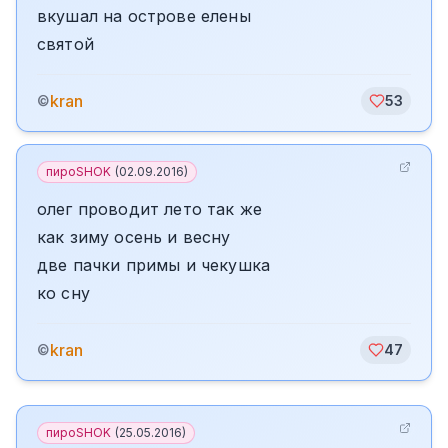
вкушал на острове елены
святой
kran
©
53
пироSHOK
(
02.09.2016
)
олег проводит лето так же
как зиму осень и весну
две пачки примы и чекушка
ко сну
kran
©
47
пироSHOK
(
25.05.2016
)